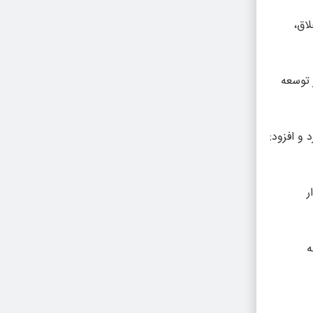
لاق،
 توسعه
و افزود:
ر
ه