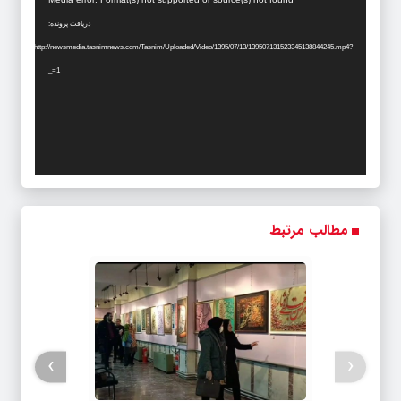
ویدیو
دریافت پرونده:
http://newsmedia.tasnimnews.com/Tasnim/Uploaded/Video/1395/07/13/139507131523345138844245.mp4?
_=1
مطالب مرتبط
›
‹