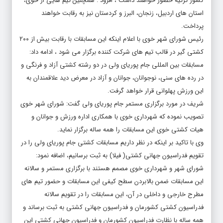
کشور ترکیه حضور خواهند داشت ، افزود : همچنین تیم هایی از خوی،
استان های اردبیل، زنجان، البرز و کردستان نیز به رقابت خواهند
پرداخت.
رئیس شورای شهر خوی با اعلام اینکه این مسابقات با رقابت بیش از ۲۰۰
کشتی گیر در قالب تیم های شرکت کننده برگزار می شود ، ادامه داد:
مسابقات بین المللی جام پوریای ولی در دو رشته کشتی آزاد و فرنگی و
در رده های سنی، نوجوانان، جوانان و آزاد در معرض دید علاقمندان به
این ورزش پهلوانی قرار خواهد گرفت.
شریف در مورد برگزاری مستمر جام پوریای ولی گفت: شورای شهر خوی
تصویب نموده که شهرداری خوی با همکاری اداره ورزش و جوانان و
هیات کشتی خوی این مسابقات را همه ساله برگزار نماید.
وی با تاکید بر اینکه در نظر داریم مسابقات کشتی جام پوریای ولی را در
تقویم فدراسیون جهانی کشتی( فیلا) به ثبت برسانیم، اضافه نمود:
شورای شهر و شهرداری خوی مصمم هستند با برگزاری مستمر و سالانه
این مسابقات ضمن بالابردن سطح کیفی این مسابقات و حضور تیم های
مطرح خارجی و داخلی در آن، این مسابقات را در تقویم سالانه
فدراسیون کشتی کشورمان و فدراسیون جهانی کشتی به ثبت برساند و
همه ساله با نظارت فدراسیون کشورمان و فدراسیون جهانی کشتی این