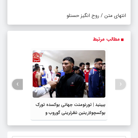
انتهای متن / روح انگیز حسنلو
مطالب مرتبط
›
‹
ببینید | تورنومنت جهانی بوکسده تورک
بوکسچولارینین نظرلرینی گوروب و
ائشیدخ