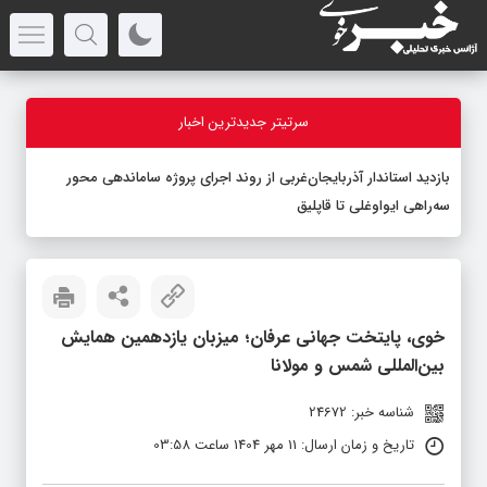
سرتیتر جدیدترین اخبار
بازدید استاندار آذربایجان‌غربی از روند اجرای پروژه ساماندهی محور
سه‌راهی ایواوغلی تا قاپلیق
خوی، پایتخت جهانی عرفان؛ میزبان یازدهمین همایش
بین‌المللی شمس و مولانا
شناسه خبر: 24672
تاریخ و زمان ارسال: 11 مهر 1404 ساعت 03:58