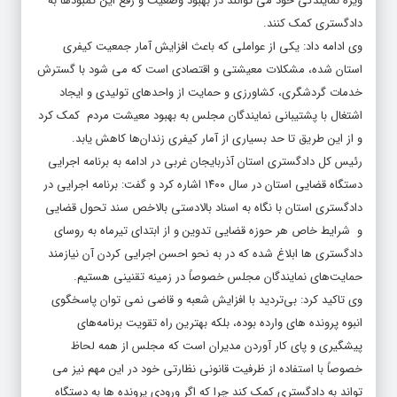
ویژه نمایندگی خود می توانند در بهبود وضعیت و رفع این کمبودها به
دادگستری کمک کنند.
وی ادامه داد: یکی از عواملی که باعث افزایش آمار جمعیت کیفری
استان شده، مشکلات معیشتی و اقتصادی است که می شود با گسترش
خدمات گردشگری، کشاورزی و حمایت از واحدهای تولیدی و ایجاد
اشتغال با پشتیبانی نمایندگان مجلس به بهبود معیشت مردم کمک کرد
و از این طریق تا حد بسیاری از آمار کیفری زندان‌ها کاهش یابد.
رئیس کل دادگستری استان آذربایجان‌ غربی در ادامه به برنامه اجرایی
دستگاه قضایی استان در سال ۱۴۰۰ اشاره کرد و گفت: برنامه اجرایی در
دادگستری استان با نگاه به اسناد بالادستی بالاخص سند تحول قضایی
و شرایط خاص هر حوزه قضایی تدوین و از ابتدای تیرماه به روسای
دادگستری ها ابلاغ شده که در به نحو احسن اجرایی کردن آن نیازمند
حمایت‌های نمایندگان مجلس خصوصاً در زمینه تقنینی هستیم.
وی تاکید کرد: بی‌تردید با افزایش شعبه و قاضی نمی توان پاسخگوی
انبوه پرونده های وارده بوده، بلکه بهترین راه تقویت برنامه‌های
پیشگیری و پای کار آوردن مدیران است که مجلس از همه لحاظ
خصوصاً با استفاده از ظرفیت قانونی نظارتی خود در این مهم نیز می
تواند به دادگستری کمک کند چرا که اگر ورودی پرونده ها به دستگاه