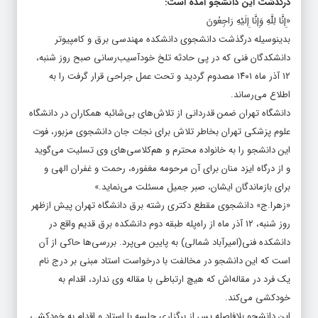
درگذشت این دانشجو آمده است:
«إِنَّا لِلَّهِ وَإِنَّا إِلَیْهِ رَاجِعُونَ
بدینوسیله درگذشت دانشجوی دانشکده مهندسی برق و کامپیوتر
دانشکدگان فنی که در پی حادثه تلخ خودآسیب‌رسانی صبح روز شنبه،
۱۲ آذر ماه ۱۴۰۱ مصدوم گردید و تحت عمل جراحی قرار گرفت را به
اطلاع می‌رساند.
دانشگاه تهران ضمن قدردانی از تلاش‌های بی‌شائبه همکاران در دانشگاه
علوم پزشکی تهران بخاطر تلاش برای نجات جان دانشجوی مزبور، فوت
این دانشجو را به خانواده محترم و هم‌کلاسی‌های وی تسلیت می‌گوید
و از درگاه ایزد منان برای آن مرحومه مغفوره، رحمت و غفران الهی و
برای بازماندگان ایشان، صبر جمیل مسئلت می‌نماید.»
«زهرا.ج» دانشجوی مقطع دکتری رشته برق دانشگاه تهران پیش ازظهر
روز شنبه، ۱۲ آذر ماه از راه‌پله طبقه دوم دانشکده برق قدیم واقع در
دانشکده فنی(امیرآباد شمالی) به پایین می‌پرد. بررسی‌ها حاکی از آن
است که این دانشجو در مخالفت با درخواست استاد مبنی بر درج نام
یک فرد در مقاله‌اش که هیچ ارتباطی با مقاله وی ندارد، اقدام به
خودکشی می‌کند.
این دانشجو بلافاصله پس از برگزاری جلسه با استاد و اقدام به خودکشی