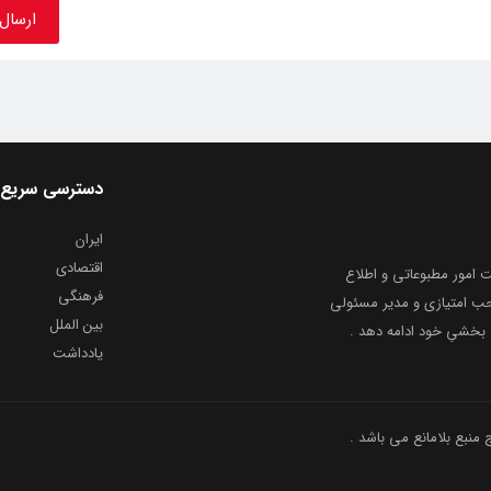
دسترسی سریع
ایران
اقتصادی
به شماره ثبت ۸۶۸۱۴ از معاونت امور مطبوعاتی و اطلاع
فرهنگی
و ارشاد اسلامی توفیق یافت از ۲۰ مرداد ماه سال ۱۳۹۹ با صاحب امتیازی و مدیر مسئولی
بین الملل
بخشیِ خود ادامه دهد .
یادداشت
نبع بلامانع می باشد .