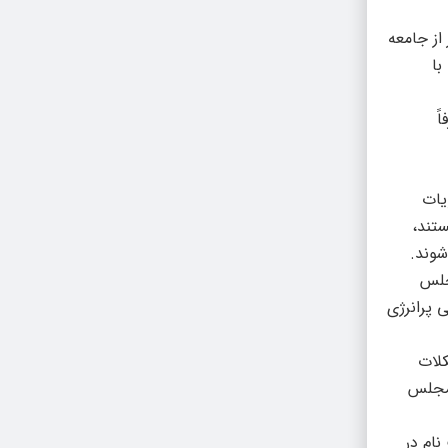
از جامعه
با
ً
یات
ستند،
شوند.
جلس
 پرانرژی
کلات
 مجلس
نام در