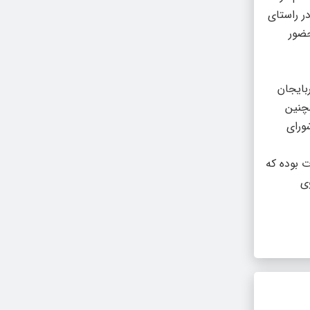
ر راستای
حضور
بایجان
چنین
ورای
ق قدرت بوده که
وی