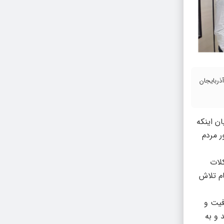
 آذربایجان
ان اینکه
ر مردم
کلات
ام تلاش
فیت و
 و به