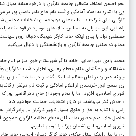
نحو احسن اهداف متعالی جامعه کارگری را در قوه مقننه دنبال کنن
وی با اشاره به اعلام آمادگی و ثبت نام حاج نادر قاضی پور در م
کارگری برای شرکت در رقابت‌های دوازدهمین انتخابات مجلس شورای ا
راهیابی این عزیزان به مجلس، خلاءهای موجود در قوه مقننه بلح
مصطفی نژاد با بیان اینکه خانه کارگر هیچگاه دنباله روی سیاست 
مطالبات صنفی جامعه کارگری و بازنشستگی را دنبال می‌کنیم.
محمد رادی دبیر اجرایی خانه کارگر شهرستان خوی نیز در این جلسه 
مشفقانه و راهگشای مقام معظم رهبری، اظهار داشت : کارگران وف
چراکه همواره بر ندای معظم له لبیک گفته و در ساعات آغازین ای
وی ضمن ابراز خرسندی از اعلام آمادگی و ثبت نام دونفر از کاند
شورای اسلامی، افزود : ما با تمام وجود از حاج نادر قاضی پور ک
و خوش فکر می‌باشد، در کارزار انتخابات حمایت خواهیم کرد.
رادی با اشاره به حق و حقوق بسیار ناچیز کارگران در برابر گرا
حاصل خلاء عدم حضور نمایندگان مدافع مطالبه کارگران همچون آق
شورای اسلامی، این نقصان بزرگ را ترمیم نماییم.
وی با بیان اینکه ستاد مرکزی خانه کارگر دبیران اجرایی خانه ه