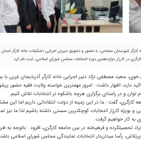
 دبیر اجرایی خانه کارگر شهرستان سلماس، با حضور و تشویق دبیران اجرایی تشکیلات خانه کارگر استان
رگری در کارزار دوازدهمین دوره انتخابات مجلس شورای اسلامی، ثبت نام کرد.
 خوی، سعید مصطفی نژاد دبیر اجرایی خانه کارگر آذربایجان غربی با بی
 تاکید دارد، اظهار داشت : امروز مهمترین خواسته ولایت فقیه حضور پرشو
 توان و در راستای برگزاری هرچه باشکوه تر انتخابات تلاش کنیم.
کارگری، گفت : ما در این زمینه از دولت انتقاداتی داریم اما این مش
و بویژه کارزار انتخابات کوچکترین سستی داشته باشیم لذا ما نیز تم
ی به کار خواهیم گرفت.
افراد تحصیلکرده و فرهیخته در بین جامعه کارگری، افزود : باتوجه به ظر
تلاش، رأسا میدان‌دار انتخابات نمایندگی مجلس شورای اسلامی باشند