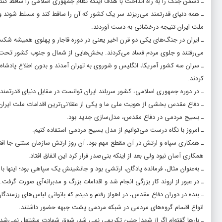
ـ دشمن جنگ را به راه انداخت با هدف اینکه نظام جمهوری اسلامی را ساقط کن
ـ‌ همه دنیای قدرتمند می‌ریزند سر یک کشور که آن را ساقط کند و مسلط شوند و
ملت ایران تنیجه درخشانی به دست آوردند.
ـ ایران در جنگ‌های یکی دو قرن اخیر یعنی در دوره قاجار و پهلوی همیشه شکس
می‌رفتند و جلوی مردم فساد می‌کردند. بخش‌هایی از شمال و جنوب کشور تحت س
ـ سران سه کشور آمریکا، انگلیس و شوروی به تهران آمدند و بدون اطلاع پادشاه ب
کردند.
ـ در دوره جمهوری اسلامی، کشور سربلند ایران توانست در مقابل دنیای قدرتمن
ـ دفاع مقدس بخشی از هویت ملی ما و یکی از عقلانی‌ترین اقدامات ملت ایران 
ـ بسیج مردمی در دفاع مقدس، مدل‌سازی جدید بود.
ـ امروز با نگاه درست می‌توانیم از مدل بسیج مردمی استفاده کنیم.
ـ‌ همکاری سپاه و ارتش در آن مقطع مهم بود. آن روز ارتش سازمان سنتی جا افتاده
همکاری آسان نبود ولی بعد از اینکه بنی‌صدر فرار کرد این اتفاق افتاد.
ـ به‌عنوان مثال، فرمانده پادگان، ارتشی بود و جانشینش یک سپاهی بود؛ اینها با
ـ در عبور از اروند کار بزرگی انجام شد و اقدامات بزرگ و مدبرانه‌آی صورت گرفت.
ـ‌ بنده در دوران دفاع مقدس، در اهواز رفتم و دیدم که بانوانی لباس‌های رزمن
انواع اقسام گروه‌های مردمی در شبکه مردمی پشت جبهه حضور داشتند.
ـ بارها گفته‌ام اگر از شهدا چنین تکریمی نمی شد، شوق شهادت مشتعل نمی‌شد.