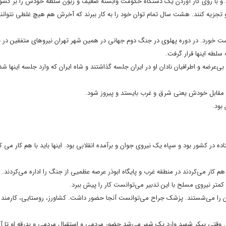
د و با روی کار آوردن یک دستگاه حکومت وابسته ضعیف و زبون سلطه خودش را بر کشور 
 تجزیه کنند. هشت سال تمام توان خود را به کار ببرند که آخرش هم هیچ غلطی نتوانند 
ت خورد. در دوره پهلوی در جنگ دوم جهانی در همین شهر تهران نیروهای متفقین در خی
لطه اینها قرار گرفت.
ی‌عرضه و اطرافیان نادان او در ایران جلسه گذاشتند و شاه ایران که وارد جلسه اینها 
د مقابل خودش یعنی شرق و غرب بایستد و پیروز شود.
بود.
 در کشور بود و سپاه یک نیروی جوان و برآمده انقلابی بود. اینها باید با هم کار می کر
 هم کار می‌کردند در منطقه غرب و پایگاه ابوذر عرصه عظمیی از جنگ را اداره می‌کردند.
 کمتر نیروی مسلح با این تدبیر می‌توانست کار را پیش ببرد.
دگان را می‌شستند. پزشک جراح می‌توانست آنجا حضور داشت. کشاورز، روستایی، کارمند ا
 وقتی پیکر شهید وارد یک شهر می‌شد حضور مردمی و استقبال مردمی و بدرقه او تا آر