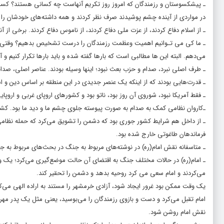
ـ پیشکسوستان و رزمندگان که امروز روز تکریم آنهاست چه کسانی هستند؟ کسان
در مواردی از آینده چشم پوشیدند صرف نظر کردند و همه داشته‌های خودشان را ب
ـ‌ از اسلام دفاع کردند، از عزت ملی دفاع کردند، از ناموس دفاع کردند. برخی از آن
ـ ما کی می تـوانیم اهمیت وعظمت رزمندگان را درست تشخیص بدهیم؟ وقتی 
می‌دهم. البته این ها مطالبی است که بارها گفته شده و باید بارها تکرار کنیم و
ـ طرف اصلی نبرد، صدام و حزب بعث نبود؛ اینها وسیله بودند. عناصر اصلی، صدام
ـ قدرت‌هایی بودند که از اینکه یک عنصر جدیدی در این منطقه بر اساس دین و اسلا
ـ فقط آمریکا نبود، شوروی آن روز بود، ناتو بود و کشورهای اروپای غربی و اروپ
ـ‌کاروان نظامی کمک به صدام به صورت پیوسته جلوی چشم ما و دید ما بود. کشتی‌
ـ از داخل هم شرایط کشور جوری بود که دشمن را تشویق می‌کرد که حمله نظامی 
فرماندهان طاغوتی خارج شده بود.
ـ متاسفانه نقش امام(ره) در نوشته‌های مربوط به جنگ در بحث‌های مربوط به ج
ـ امام(ره) در حالات مختلف جنگ به اقتضای آن حالت موضع‌گیری می‌کرد؛ یک و
می‌کردند و امام سعی می کرد روحیه بدهد و دشمن را تحقیر کند.
یک وقت ممکن بود غرور ایجاد شود، آزادی خرمشهر را مستند به اراده الهی می‌
امام تقبل می‌کرد و دست و بازوی رزمندگان را می‌بوسید، یعنی مثل یک پدر مهرب
نقش امام روشن شود.