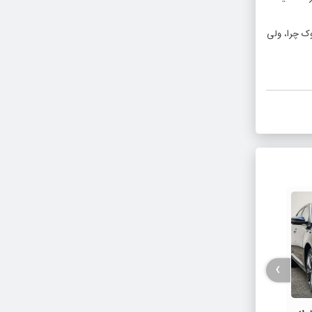
وک چرا، ولی
›