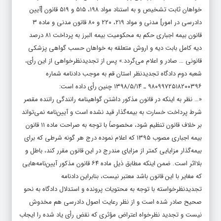
خواهان ثابت تشخیص و به استناد مواد ۱۹۸، ۵۱۵ و ۵۱۹ قانون [آیین
دادرسی در امور] مدنی و مواد ۲۱۹، ۲۲۰ و ۸۰ قانون مدنی و ماده ۳
قانون بیمه اجباری حکم به محکومیت بیمه البرز به پرداخت ۸۱ درصد
دیه کامل بابت دیه و اروش متعلقه به خواهان حسب گواهی پزشکی
قانونی … صادر و اعلام می‌گردد.» پس از تجدیدنظرخواهی از این رأی،
شعبه دوم دادگاه تجدیدنظر استان قم به موجب دادنامه شماره
۹۸۰۹۹۷۲۵۱۸۲۰۰۳۹۶ ـ ۱۳۹۸/۵/۱۴ چنین رأی داده است:
«… نظر به اینکه در قانون مذکور داشتن گواهینامه رانندگی راننده مقصر
شرط پرداخت خسارت به بیمه‌گذار قید نشده است و آیین‌نامه نمی‌تواند
بر خلاف قانون تنظیم شود، مخصوصاً با توجه به صراحت ماده ۱۱ قانون
بیمه اجباری مصوب ۱۳۹۵ که اعلام نموده درج هر گونه شرطی که برای
بیمه‌گذار مزایایی کمتر از مزایای مندرج در این قانون مقرر کند، باطل و
بلااثر است. ضمن اینکه مطابق ذیل ماده ۶۴ قانون مذکور آیین‌نامه‌هایی
که مغایر با این قانون باشد معتبر نیست، بنابراین دادنامه
تجدیدنظرخواسته با توجه به محتویات پرونده و استدلال دادگاه به نحو
صحیح صادر شده است و از نظر رعایت اصول دادرسی هم مخدوش
نیست و تجدید نظرخواه اعتراض مؤثری که نقض رأی یاد شده را ایجاب