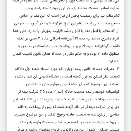
می‌دهد تا عوضی را به دست آورد و تشریفاتی است، زیرا علاوه بر آنکه
شرایط اساس صحت معامله باید در آن وجود داشته باشد برخی
تشریفات نیز برای رسمیت یافتن آن نیاز است که این عقد بر اساس
حسن نیت مبتنی است. بنابراین درج هرگونه شرط در آیین‌نامه اجرائی
آن که مغایر با اصل عقد یا قانون باشد قابلیت پذیرش را ندارد. علی هذا
شرط مندرج در بند پ ماده ۲۱ آیین‌نامه اجرائی ماده ۳ مبنی بر اینکه
داشتن گواهینامه شرط لازم برای پرداخت خسارت است در تعارض با
منطوق ماده ۳ بوده و به حکم مقرر در ماده ۱۱ همان قانون قابلیت اعمال
را ندارد.
۳. مقررات ماده ۱۵ قانون بیمه اجباری که مورد استناد شعبه اول دادگاه
تجدید نظر استان قم قرار گرفته است در جایگاه قانونی آن اعمال نشده
است با این توضیح که برابر ماده قانونی مرقوم حتی با نداشتن
گواهینامه توسط راننده مسبب حادثه (بند ۳ ماده ۱۵) شرکت بیمه‌گر
مکلف به پرداخت بدون قید و شرط خسارت زیان‌دیده می‌باشد فقط این
حق برای شرکت بیمه‌گر در نظر گرفته شده که پس از پرداخت به قائم
مقامی از زیان‌دیده به مسبب حادثه رجوع نماید و این موضوع منصرف
از ورود خسارت به شخص راننده می‌باشد و خسارت وارده به راننده
مسبب حادثه از شمول این ماده قانونی خروج موضوع داشته و صرفاً