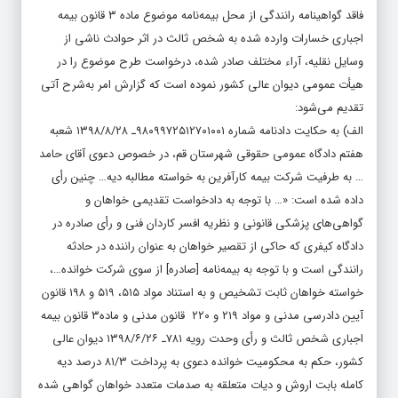
فاقد گواهینامه رانندگی از محل بیمه‌نامه موضوع ماده ۳ قانون بیمه
اجباری خسارات وارده شده به شخص ثالث در اثر حوادث ناشی از
وسایل نقلیه، آراء مختلف صادر شده، درخواست طرح موضوع را در
هیأت عمومی دیوان عالی کشور نموده است که گزارش امر به‌شرح آتی
تقدیم می‌شود:
الف) به حکایت دادنامه شماره ۹۸۰۹۹۷۲۵۱۲۷۰۱۰۰۱ـ ۱۳۹۸/۸/۲۸ شعبه
هفتم دادگاه عمومی حقوقی شهرستان قم، در خصوص دعوی آقای حامد
… به طرفیت شرکت بیمه کارآفرین به خواسته مطالبه دیه… چنین رأی
داده شده است: «… با توجه به دادخواست تقدیمی خواهان و
گواهی‌های پزشکی قانونی و نظریه افسر کاردان فنی و رأی صادره در
دادگاه کیفری که حاکی از تقصیر خواهان به عنوان راننده در حادثه
رانندگی است و با توجه به بیمه‌نامه [صادره] از سوی شرکت خوانده…،
خواسته خواهان ثابت تشخیص و به استناد مواد ۵۱۵، ۵۱۹ و ۱۹۸ قانون
آیین دادرسی مدنی و مواد ۲۱۹ و ۲۲۰ قانون مدنی و ماده۳ قانون بیمه
اجباری شخص ثالث و رأی وحدت رویه ۷۸۱ـ ۱۳۹۸/۶/۲۶ دیوان عالی
کشور، حکم به محکومیت خوانده دعوی به پرداخت ۸۱/۳ درصد دیه
کامله بابت اروش و دیات متعلقه به صدمات متعدد خواهان گواهی شده