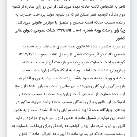
ناظر به اشخاص ثالث حادثه دیده می‌باشد. از این رو رأی صادره از شعبه
دوم دادگاه تجدید نظر استان قم که در نتیجه مؤید پرداخت خسارت به
راننده مسبب حادثه است صحیح و منطبق با موازین قانونی می‌باشد.
ج) رأی وحدت‌ رویه شماره ۸۰۶ ـ ۱۳۹۹/۱۱/۱۴ هیأت‌ عمومی دیوان ‌عالی
‌کشور
در موارد مشمول ماده ۱۵ قانون بیمه اجباری خسارات وارد شده به
شخص ثالث در اثر حوادث ناشی از وسایل نقلیه مصوب ۱۳۹۵/۲/۲۰،
گرچه پرداخت خسارت به زیان‌دیده و بازیافت آن از مسبب حادثه،
پیش‌بینی شده است، اما با توجه به اینکه هرگاه زیان‌دیده، مسبب
حادثه و ورود صدمه به خود باشد، پرداخت خسارت به وی و اقدام به
بازپس‌گیری آن، کاری بیهوده و غیرعقلایی است، بنابراین هدف از وضع
این ماده حمایت از اشخاص ثالث زیان‌دیده است نه مسبب حادثه و
اصولاً در این قانون، برای رانندگان مسبب حادثه واجد شرایط مذکور در
بندهای چهارگانه ماده ۱۵ یاد شده، مزایایی لحاظ نشده است و به همین
علت، این موارد از شمول ماده ۱۱ همین قانون نیز خروج موضوعی دارد.
افزون بر این، شرط دارا بودن گواهینامه رانندگی برای پرداخت خسارت به
راننده مسبب حادثه در بند پ ماده ۱۰ آیین‌نامه اجرائی ماده ۳ قانون