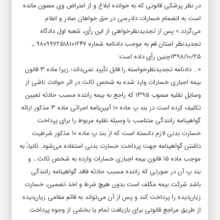
در نظر پزشکی قانونی که به خوانده ابلاغ و از اعتراض وی مصون مانده
است به انضمام خسارات دادرسی در حق خواهان صادر و اعلام
می‌گردد.» پس از تجدیدنظرخواهی از این رأی، شعبه اول دادگاه
تجدیدنظر استان قم به موجب دادنامه شماره ۹۸۰۹۹۷۲۵۱۸۱۰۱۲۴۷ ـ
۱۳۹۸/۱۰/۲۵چنین رأی داده است:
«… دادنامه تجدیدنظرخواسته را قابل تأیید نمی‌داند؛ زیرا ماده ۳ قانون
بیمه اجباری خسارات وارد شده به شخص ثالث در اثر حوادث ناشی از
وسایل نقلیه مصوب ۱۳۹۵ که راجع به بیمه راننده مسبب حادثه تعیین
تکلیف کرده است در بند پ ماده ۱۰ آیین‌نامه اجرائی ماده ۳ مذکور ارائه
گواهینامه رانندگی متناسب با وسیله نقلیه مربوط را برای پرداخت
خسارت بدنی لازم دانسته است که از بند پ ماده ۱۰ مذکور شرطیت
داشتن گواهینامه جهت پرداخت خسارت بدنی استفاده می‌شود. ثانیا،ً به
موجب ماده ۱۵ قانون بیمه اجباری خسارات وارده به شخص ثالث… و
بند پ آن در صورتی که راننده مسبب حادثه فاقد گواهینامه رانندگی
باشد شرکت بیمه مکلف است بدون هیچ شرط و اخذ تضمین، خسارت
زیان‌دیده را پرداخت کند و پس از آن می‌تواند به قائم مقامی زیان‌دیده
از طریق مراجع قانونی برای بازیافت تمام یا بخشی از وجوه پرداخت