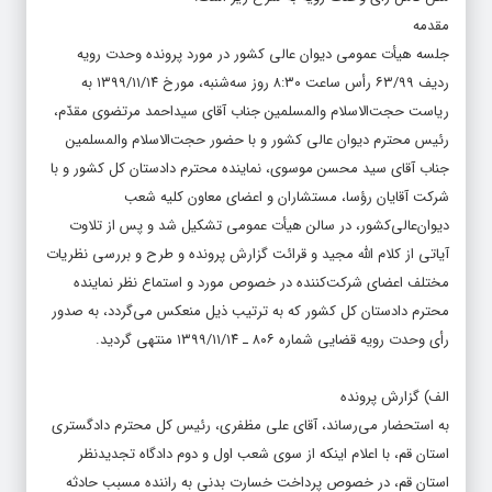
مقدمه
جلسه هیأت ‌عمومی دیوان عالی کشور در مورد پرونده وحدت رویه
ردیف ۶۳/۹۹ رأس ساعت ۸:۳۰ روز سه‌شنبه، مورخ ۱۳۹۹/۱۱/۱۴ به
‌ریاست حجت‌الاسلام‌ والمسلمین جناب آقای سیداحمد مرتضوی مقدّم،
رئیس محترم دیوان ‌‌عالی ‌‌کشور و با حضور حجت‌الاسلام‌ والمسلمین
جناب آقای سید محسن موسوی، نماینده محترم دادستان ‌کل‌ کشور و با
شرکت آقایان رؤسا، مستشاران و اعضای ‌معاون کلیه شعب
دیوان‌عالی‌کشور، در سالن هیأت‌ عمومی تشکیل شد و پس از تلاوت
آیاتی از کلام الله مجید و قرائت گزارش ‌پرونده و طرح و بررسی نظریات
مختلف اعضای شرکت‌‌کننده در خصوص مورد و استماع نظر نماینده
محترم دادستان ‌کل‌ کشور که به ‌ترتیب‌ ذیل منعکس ‌می‌گردد، به ‌صدور
رأی وحدت‌ رویه ‌قضایی شماره ۸۰۶ ـ ۱۳۹۹/۱۱/۱۴ منتهی گردید.
الف) گزارش پرونده
به استحضار می‌رساند، آقای علی مظفری، رئیس کل محترم دادگستری
استان قم، با اعلام اینکه از سوی شعب اول و دوم دادگاه تجدیدنظر
استان قم، در خصوص پرداخت خسارت بدنی به راننده مسبب حادثه