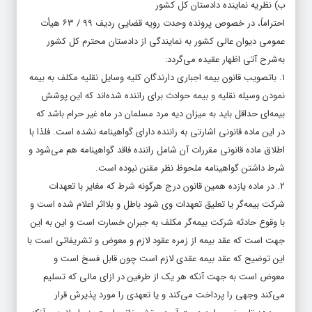
ب) نظریه نماینده دادستان کل کشور
احتراماً، در خصوص پرونده وحدت رویه قضایی ردیف ۹۹ / ۶۳ هیأت
عمومی دیوان عالی کشور به نمایندگی از دادستان محترم کل کشور
به‌شرح آتی اظهار عقیده می‌گردد:
۱. باتصویب قانون بیمه اجباری دارندگان کلیه وسایل نقلیه مکلف به بیمه
نمودن وسیله نقلیه و بیمه حوادث برای راننده شده‌اند که این پوشش
بیمه‌ای حداقل باید به میزان دیه مرد مسلمان در ماه غیر حرام باشد که
در این ماده قانونی اشارتی به راننده دارای گواهینامه نشده است. فلذا با
اطلاق ماده قانونی مقررات آن شامل راننده فاقد گواهینامه هم می‌شود و
شرط داشتن گواهینامه ملحوظ نظر مقنن نبوده است.
۲. در ماده یازده همین قانون درج هرگونه شرط که مغایر با تعهدات
شرکت بیمه‌گر یا تعلیق تعهدات وی شود باطل و بلااثر اعلام شده است و
با وقوع حادثه شرکت بیمه‌گر مکلف به جبران خسارت است و این به این
جهت است که عقد بیمه از زمره عقود لازم و معوض و تشریفاتی است با
این توضیح که عقد بیمه عقدی لازم است چون قابل فسخ است و
معوض است به جهت آنکه هر یک از طرفین در ازای مالی که تسلیم
می‌کند وجهی را پرداخت می‌کند و یا تعهدی را مورد پذیرش قرار