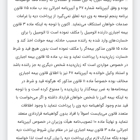
بوده و وفق آیین‌نامه شماره ۶۷ و آیین‌نامه اجرائی بند ب ماده ۱۱۵ قانون
برنامه پنجم توسعه به وی دیه تعلق نمی‌گیرد از پرداخت دیه یا غرامات
صدمات خواهان استنکاف می‌نماید. اکنون با توجه به اینکه ماده ۳ قانون
بیمه اجباری دارنده اتومبیل را مکلف نموده است تا اتومبیل را برای
خسارت‌های وارد شده به راننده مسبب حادثه، بیمه حوادث اخذ کند و
ماده ۱۵ قانون مذکور بیمه‌گر را مکلف نموده است بدون هیچ قید و شرط
خسارت زیان‌دیده را پرداخت نماید و بند پ ماده ۱۵ قانون بیمه اجباری
در خصوص مواردی است که زیان‌دیده شخص دیگری به جز راننده باشد
و استناد وکیل خوانده به آیین‌نامه ۶۷ نیز با اطلاق قانون بیمه اجباری
مخالف بوده خصوصاً ماده ۱۱ قانون مذکور که هرگونه قید و شرط در
بیمه‌نامه‌ها به ضرر بیمه‌گذار یا زیان‌دیده را ممنوع کرده است و با توجه
به اینکه بیمه البرز با شخص خواهان قرارداد داشته و اگر می‌خواست با
قید عدم وجود گواهینامه دیه وی را پرداخت ننماید با وجود اطلاقات
متعدد قانون می‌بایست اصولاً با افراد بدون گواهینامه قراردادی منعقد
ننماید و نهایتاً ماده ۱۰ تصویب‌نامه هیأت وزیران در خصوص آیین‌نامه
اجرائی ماده ۳ قانون بیمه اجباری نیز در مقام بیان شروط پرداخت دیه
نبوده بلکه مدارک لازم برای پرداخت دیه را بیان کرده است لذا خواسته