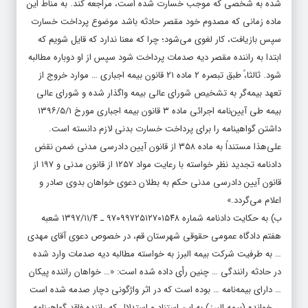
شده به شخصی که موجب خسارت شده است، مراجعه کند. به مناط این
ماده زمانی که مصدوم خود مقصر حادثه باشد موضوع پرداخت خسارت
سپس بازیافت، کار لغوی می‌شود؛ چرا که معنا ندارد که قایل شویم که
ابتدا به راننده مقصر دیه صدمات پرداخت شود سپس از او دوباره مطالبه
شود. ثالثا،ً طبق تبصره ۲ ماده ۲۱ قانون بیمه اجباری … موارد خروج از
تعهد بیمه‌گر به تشخیص شورای عالی بیمه واگذار شده و شورای عالی
بیمه طی آیین‌نامه اجرائی ماده ۳ قانون بیمه اجباری مورخ ۱۳۹۶/۵/۱
داشتن گواهینامه را برای پرداخت خسارت بدنی لازم دانسته است.
علی‌هذا مستنداً به ماده ۳۵۸ از قانون آیین دادرسی مدنی ضمن نقض
دادنامه تجدید نظر خواسته با رعایت مواد ۱۲۵۷ از قانون مدنی و ۱۹۷ از
قانون آیین دادرسی مدنی حکم به بطلان دعوی خواهان بدوی صادر و
اعلام می‌گردد.»
ب) به حکایت دادنامه شماره ۹۷۰۹۹۷۲۵۱۲۷۰۱۵۴۸ ـ ۱۳۹۷/۱۱/۴ شعبه
هفتم دادگاه عمومی حقوقی شهرستان قم، در خصوص دعوی آقای مهدی
… به طرفیت شرکت بیمه البرز به خواسته مطالبه دیه صدمات وارد شده
در حادثه رانندگی … چنین رأی داده شده است: «… خواهان راننده پیکان
… دارای بیمه‌نامه … بوده است که در اثر واژگونی دچار صدمه شده است
… خوانده (بیمه البرز) به این استناد و استدلال که راننده فاقد گواهینامه