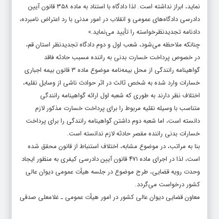
نماید، ابراز نداشته است. لذا دادگاه با استناد به ماده ۳۵۸ قانون آیین
دادرسی دادگاه‌های عمومی و انقلاب در امور مدنی با رد اعتراض نامبرده،
دادنامه تجدیدنظرخواسته را تأیید می‌نماید.»
چنانکه ملاحظه می‌شود، شعب اول و دوم دادگاه تجدیدنظر استان قم،
در خصوص پرداخت خسارت بدنی به راننده مسبب حادثه فاقد
گواهینامه رانندگی از محل بیمه‌نامه موضوع ماده ۳ قانون بیمه اجباری
خسارات وارد شده به شخص ثالث در اثر حوادث ناشی از وسایل نقلیه،
اختلاف ‌نظر دارند به طوری که شعبه اول ارائه گواهینامه رانندگی
متناسب با وسیله نقلیه مربوط را برای پرداخت خسارت مذکور لازم
دانسته است، اما شعبه دوم داشتن گواهینامه رانندگی را برای پرداخت
خسارات بدنی راننده مقصر حادثه لازم ندانسته است.
بنا به مراتب، در موضوع مشابه، اختلاف استنباط از قانون محقق شده
است، لذا در اجرای ماده ۴۷۱ قانون آیین دادرسی کیفری به منظور ایجاد
وحدت رویه قضایی، طرح موضوع در جلسه هیأت عمومی دیوان عالی
کشور درخواست می‌گردد.
معاون قضایی دیوان عالی کشور در امور هیأت عمومی ـ غلامعلی صدقی