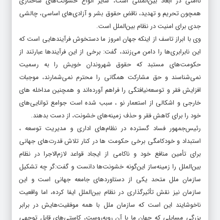
ناامنی در ابعاد بین‌المللی است، سایر انواع خشونت‌های ساختاری
همچون تحریم و تهدید، ناقض حقوق بشر و آزادی‌های اساسی، چالشی
جدی برای امنیت در نظام بین‌الملل است.
وی با ابراز تاسف از اینکه جهان امروز ما دستخوش فرآیندهایی است که
این نابرابری‌ها را دامن می‌زنند، گفت: برخی از این فرآیندها عبارتند از
حکومت‌های مستبد که حقوق شهروندان خویش را به رسمیت
نمی‌شناسند و حق مشارکت همگانی را محترم نمی‌شمارند، موجبات
افزایش فقر و توسعه‌نیافتگی را فراهم آورده‌اند و همچنین مداخله های
خارجی و اشکالی از استعمار نو ، سبب شده است جوامع توانایی‌های
خود را برای کاهش فقر و حذف زمینه‌های خشونت، از دست بدهند.
رئیس‌جمهور فساد گسترده در نظام‌های اداری و مدیریت توسعه ،
استبداد و خودکامگی برخی حکومت ها در کنار تلاش قدرت‌های جهانی
برای تأمین منافع خود و ناکامی از ایجاد قواعد لازم‌الاجرا در نظام
بین‌الملل را زمینه‌ساز این‌گونه خشونت‌ها دانست و گفت:گر چه تشکیل
سازمان ملل متحد یکی از دستاوردهای جامعه جهانی است و این
سازمان نیز نقش تأثیرگذاری در نظام بین‌الملل ایفا کرده، اما واقعیت
ناخوشایند این است که سازمان ملل با همه موفقیت‌هایش در برابر
بزرگی مسایلی که جهان ما با آن روبه‌روست، کاستی‌های قابل توجهی