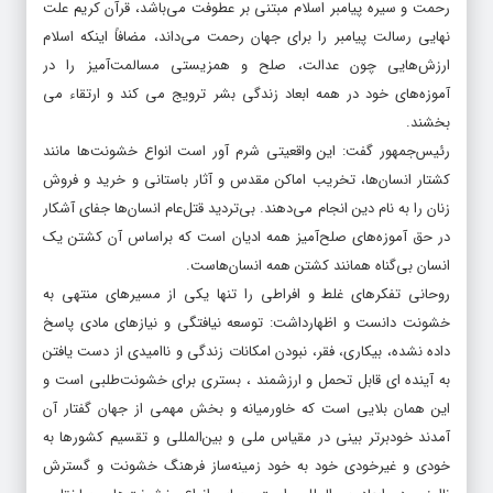
رحمت و سیره پیامبر اسلام مبتنی بر عطوفت می‌باشد، قرآن کریم علت
نهایی رسالت پیامبر را برای جهان رحمت می‌داند، مضافاً اینکه اسلام
ارزش‌هایی چون عدالت، صلح و همزیستی مسالمت‌آمیز را در
آموزه‌های خود در همه ابعاد زندگی بشر ترویج می کند و ارتقاء می
بخشند.
رئیس‌جمهور گفت: این واقعیتی شرم آور است انواع خشونت‌ها مانند
کشتار انسان‌ها، تخریب اماکن مقدس و آثار باستانی و خرید و فروش
زنان را به نام دین انجام می‌دهند. بی‌تردید قتل‌عام انسان‌ها جفای آشکار
در حق آموزه‌های صلح‌آمیز همه ادیان است که براساس آن کشتن یک
انسان بی‌گناه همانند کشتن همه انسان‌هاست.
روحانی تفکر‌های غلط و افراطی را تنها یکی از مسیرهای منتهی به
خشونت دانست و اظهارداشت: توسعه نیافتگی و نیازهای مادی پاسخ
داده نشده، بیکاری، فقر، نبودن امکانات زندگی و ناامیدی از دست یافتن
به آینده ای قابل تحمل و ارزشمند ، بستری برای خشونت‌طلبی است و
این همان بلایی است که خاورمیانه و بخش مهمی از جهان گفتار آن
آمدند خودبرتر بینی در مقیاس ملی و بین‌المللی و تقسیم کشورها به
خودی و غیرخودی خود به خود زمینه‌ساز فرهنگ خشونت و گسترش