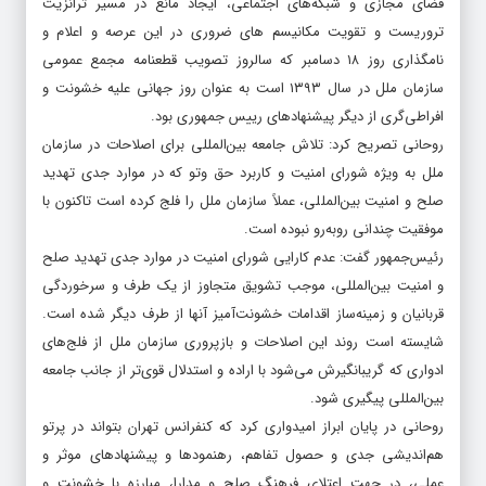
فضای مجازی و شبکه‌های اجتماعی، ایجاد مانع در مسیر ترانزیت
تروریست و تقویت مکانیسم های ضروری در این عرصه و اعلام و
نامگذاری روز ۱۸ دسامبر که سالروز تصویب قطعنامه مجمع عمومی
سازمان ملل در سال ۱۳۹۳ است به عنوان روز جهانی علیه خشونت و
افراطی‌گری از دیگر پیشنهادهای رییس جمهوری بود.
روحانی تصریح کرد: تلاش جامعه بین‌المللی برای اصلاحات در سازمان
ملل به ویژه شورای امنیت و کاربرد حق وتو که در موارد جدی تهدید
صلح و امنیت بین‌المللی، عملاً سازمان ملل را فلج کرده است تاکنون با
موفقیت چندانی روبه‌رو نبوده است.
رئیس‌جمهور گفت: عدم کارایی شورای امنیت در موارد جدی تهدید صلح
و امنیت بین‌المللی، موجب تشویق متجاوز از یک طرف و سرخوردگی
قربانیان و زمینه‌ساز اقدامات خشونت‌آمیز آنها از طرف دیگر شده است.
شایسته است روند این اصلاحات و بازپروری سازمان ملل از فلج‌های
ادواری که گریبانگیرش می‌شود با اراده و استدلال قوی‌تر از جانب جامعه
بین‌المللی پیگیری شود.
روحانی در پایان ابراز امیدواری کرد که کنفرانس تهران بتواند در پرتو
هم‌اندیشی جدی و حصول تفاهم، رهنمودها و پیشنهادهای موثر و
عملی، در جهت اعتلای فرهنگ صلح و مدارا، مبارزه با خشونت و