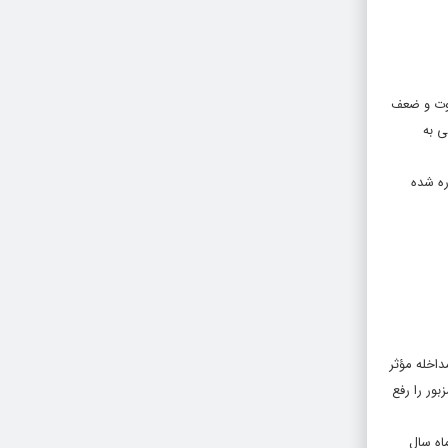
قوت و ضعف
ی به
ه قضائیه اشاره شده
 به مداخله مؤثر
زبور را رفع
 تیرماه سال ۱۴۰۰)، میان مدت (تا تیرماه سال