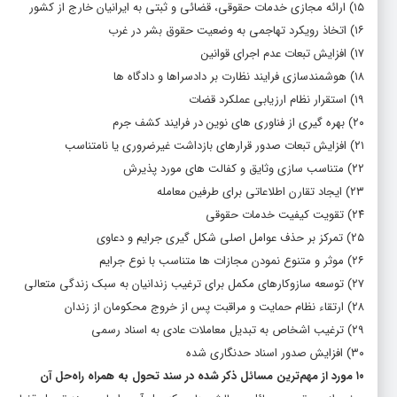
۱۵) ارائه مجازی خدمات حقوقی، قضائی و ثبتی به ایرانیان خارج از کشور
۱۶) اتخاذ رویکرد تهاجمی به وضعیت حقوق بشر در غرب
۱۷) افزایش تبعات عدم اجرای قوانین
۱۸) هوشمندسازی فرایند نظارت بر دادسراها و دادگاه ها
۱۹) استقرار نظام ارزیابی عملکرد قضات
۲۰) بهره گیری از فناوری های نوین در فرایند کشف جرم
۲۱) افزایش تبعات صدور قرارهای بازداشت غیرضروری یا نامتناسب
۲۲) متناسب سازی وثایق و کفالت های مورد پذیرش
۲۳) ایجاد تقارن اطلاعاتی برای طرفین معامله
۲۴) تقویت کیفیت خدمات حقوقی
۲۵) تمرکز بر حذف عوامل اصلی شکل گیری جرایم و دعاوی
۲۶) موثر و متنوع نمودن مجازات ها متناسب با نوع جرایم
۲۷) توسعه سازوکارهای مکمل برای ترغیب زندانیان به سبک زندگی متعالی
۲۸) ارتقاء نظام حمایت و مراقبت پس از خروج محکومان از زندان
۲۹) ترغیب اشخاص به تبدیل معاملات عادی به اسناد رسمی
۳۰) افزایش صدور اسناد حدنگاری شده
۱۰ مورد از مهم‌ترین مسائل ذکر شده در سند تحول به همراه راه‌حل آن