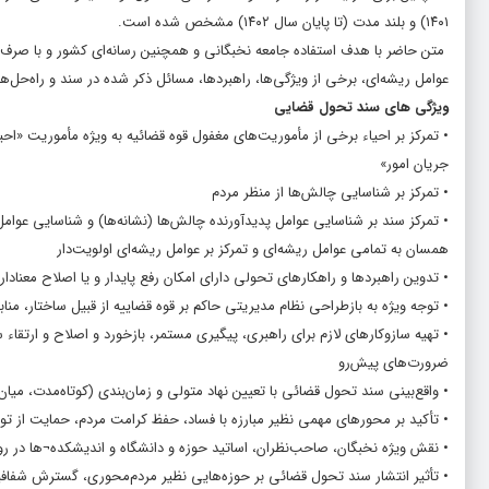
۱۴۰۱) و بلند مدت (تا پایان سال ۱۴۰۲) مشخص شده است.
متن حاضر با هدف استفاده جامعه نخبگانی و همچنین رسانه‌ای کشور و با صرف 
عوامل ریشه‌ای، برخی از ویژگی‌ها، راهبردها، مسائل ذکر شده در سند و راه‌حل‌
ویژگی های سند تحول قضایی
• تمرکز بر احیاء برخی از مأموریت‌های مغفول قوه قضائیه به ویژه مأموریت‌ 
جریان امور»
• تمرکز بر شناسایی چالش‌ها از منظر مردم
• تمرکز سند بر شناسایی عوامل پدیدآورنده چالش‌ها (نشانه‌ها) و شناسایی عوام
همسان به تمامی عوامل ریشه‌ای و تمرکز بر عوامل ریشه‌ای اولویت‌دار
• تدوین راهبردها و راهکارهای تحولی دارای امکان رفع پایدار و یا اصلاح معنادار
• توجه ویژه به بازطراحی نظام مدیریتی حاکم بر قوه قضاییه از قبیل ساختار، مناب
• تهیه سازوکارهای لازم برای راهبری، پیگیری مستمر، بازخورد و اصلاح و ارتقا
ضرورت‌های پیش‌رو
• واقع‌بینی سند تحول قضائی با تعیین نهاد متولی و زمان‌بندی (کوتاه‌مدت، میا
• تأکید بر محورهای مهمی نظیر مبارزه با فساد، حفظ کرامت مردم، حمایت از تو
• نقش ویژه نخبگان، صاحب‌نظران، اساتید حوزه و دانشگاه و اندیشکده¬ها در ر
• تأثیر انتشار سند تحول قضائی بر حوزه‌هایی نظیر مردم‌محوری، گسترش شفافی