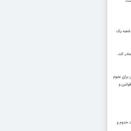
ست:
 شعبه یک
ادر کند،
 برای عموم
وانین و
ت خدوم و