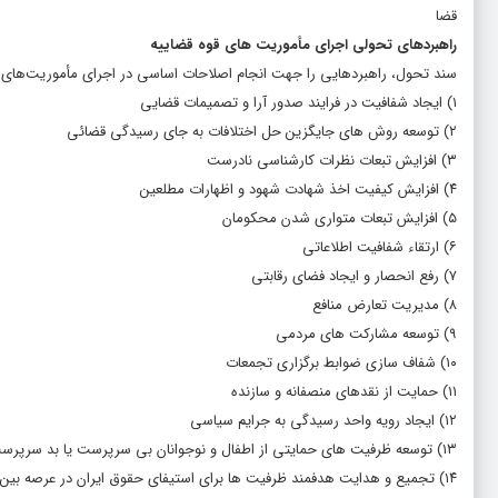
قضا
راهبردهای تحولی اجرای مأموریت های قوه قضاییه
سند تحول، راهبردهایی را جهت انجام اصلاحات اساسی در اجرای مأموریت‌های دست
۱) ایجاد شفافیت در فرایند صدور آرا و تصمیمات قضایی
۲) توسعه روش های جایگزین حل اختلافات به جای رسیدگی قضائی
۳) افزایش تبعات نظرات کارشناسی نادرست
۴) افزایش کیفیت اخذ شهادت شهود و اظهارات مطلعین
۵) افزایش تبعات متواری شدن محکومان
۶) ارتقاء شفافیت اطلاعاتی
۷) رفع انحصار و ایجاد فضای رقابتی
۸) مدیریت تعارض منافع
۹) توسعه مشارکت های مردمی
۱۰) شفاف سازی ضوابط برگزاری تجمعات
۱۱) حمایت از نقدهای منصفانه و سازنده
۱۲) ایجاد رویه واحد رسیدگی به جرایم سیاسی
۱۳) توسعه ظرفیت های حمایتی از اطفال و نوجوانان بی سرپرست یا بد سرپرست
۱۴) تجمیع و هدایت هدفمند ظرفیت ها برای استیفای حقوق ایران در عرصه بین المللی