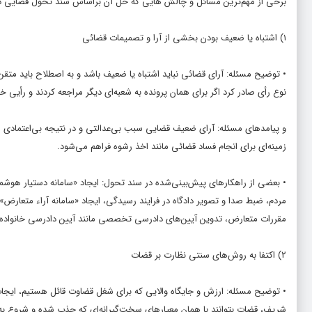
برخی از مهم‌ترین مسائل و چالش هایی که حل آن براساس سند تحول قضایی در د
۱) اشتباه یا ضعیف بودن بخشی از آرا و تصمیمات قضائی
• توضیح مسئله: آرای قضائی نباید اشتباه یا ضعیف باشد و به اصطلاح باید متقن
نوع رأی صادر کرد اگر برای همان پرونده به شعبه‌ای دیگر مراجعه کردند و رأیی 
و پیامدهای مسئله: آرای ضعیف قضایی سبب بی‌عدالتی و در نتیجه بی‌اعتمادی مر
زمینه‌ای برای انجام فساد قضائی مانند اخذ رشوه فراهم می‌شود.
• بعضی از راهکارهای پیش‌بینی‌شده در سند تحول: ایجاد «سامانه دستیار هوشمن
مردم، ضبط صدا و تصویر دادگاه در فرایند رسیدگی، ایجاد «سامانه آراء متعارض»
مقررات متعارض، تدوین آیین‌های دادرسی تخصصی مانند آیین دادرسی خانواده
۲) اکتفا به روش‌های سنتی نظارت بر قضات
• توضیح مسئله: ارزش و جایگاه والایی که برای شغل قضاوت قائل هستیم، ایجاب
شریف، قضات بتوانند با همان معیارهای سخت‌گیرانه‌ای که جذب شده و شروع به 