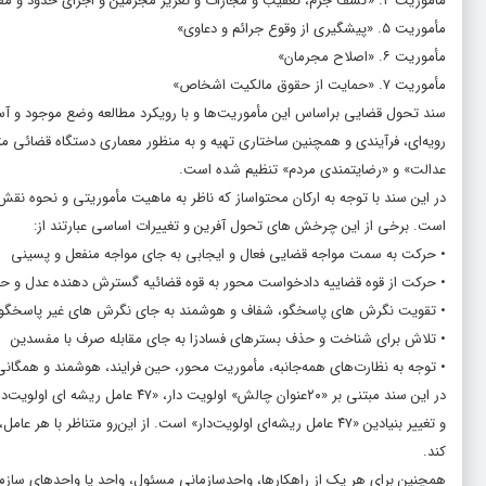
مأموریت ۴. «کشف جرم، تعقیب و مجازات و تعزیر مجرمین و اجرای حدود و مقررات مدون جزایی اسلام»
مأموریت ۵. «پیشگیری از وقوع جرائم و دعاوی»
مأموریت ۶. «اصلاح مجرمان»
مأموریت ۷. «حمایت از حقوق مالکیت اشخاص»
سند تحول قضایی براساس این مأموریت‌ها و با رویکرد مطالعه وضع موجود و آ
رویه‌ای، فرآیندی و همچنین ساختاری تهیه و به منظور معماری دستگاه قضائی متن
عدالت» و «رضایتمندی مردم» تنظیم شده است.
است. برخی از این چرخش های تحول آفرین و تغییرات اساسی عبارتند از:
• حرکت به سمت مواجه قضایی فعال و ایجابی به جای مواجه منفعل و پسینی
• حرکت از قوه قضاییه دادخواست محور به قوه قضائیه گسترش دهنده عدل و 
• تقویت نگرش های پاسخگو، شفاف و هوشمند به جای نگرش های غیر پاسخگو،
• تلاش برای شناخت و حذف بسترهای فسادزا به جای مقابله صرف با مفسدین
• توجه به نظارت‌های همه‌جانبه، مأموریت محور، حین فرایند، هوشمند و همگانی 
در این سند مبتنی بر «۲۰عنوان چالش
و تغییر بنیادین «۴۷ عامل ریشه‌ای اولویت‌دار» است. از این‌رو متناظ
کند.