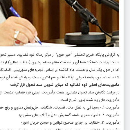
به گزارش پایگاه خبری تحلیلی “خبر خوی” از مرکز رسانه قوه قضاییه، مسیر تحو
سمت ریاست دستگاه قضا آن را خدمت مقام معظم رهبری (مدظله العالی) ارائه و 
اما در طول یک سال و هشت ماه گذشته بر اساس تجربه‌های مدیریتی، اقتضائات 
شده است، این برنامه‌ تحولی ارتقا یافته و هم اکنون نسخه ویرایش شده‌ آن ت
ماموریت‌های اصلی قوه قضائیه که مبنای تدوین سند تحول قرار گرفت
در فرایند نگارش سند تحول قضایی، هفت مأموریت اصلی قوه قضاییه منبعث از 
مأموریت‌های یاد شده بدین شرح است:
مأموریت ۱. «رسیدگی به تظل مات، تعدیات، شکایات، حل‌وفصل دعاوی و رفع خصومات»
مأموریت ۲. «احیاء حقوق عامه، گسترش عدل و آزادی‌های مشروع»
مأموریت ۳. «نظارت بر اجرای صحیح قوانین و حسن جریان امور»