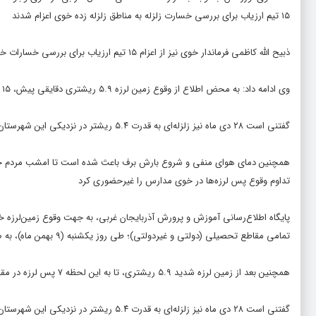
۱۵ تیم ارزیاب برای بررسی خسارت زلزله به مناطق زلزله زده خوی اعزام شدند
ذبیح الله کاظمی فرماندار خوی نیز از اعزام ۱۵ تیم ارزیاب برای بررسی خسارات خبر داده است.
وی ادامه داد: به محض اطلاع از وقوع زمین لرزه ۵.۹ ریشتری دقایقی پیش، ۱۵ تیم ارزیاب از این شهرستان برای بررسی خسارت احتمالی به کانون زلزله اعزام شدند.
گفتنی است ۲۸ دی ماه نیز زلزله‌ای به قدرت ۵.۴ ریشتر در نزدیکی این شهرستان به وقوع پیوسته بود که با خساراتی به منازل شهری و روستایی و مصدومیت همراه شده بود.
همچنین دمای هوای منفی و شروع بارش برف باعث شده است تا امشب مردم خ
تداوم وقوع پس لرزه‌ها در خوی مدارس را غیرحضوری کرد
پایگاه اطلاع‌رسانی آموزش و پرورش آذربایجان غربی، به جهت وقوع زمین‌لرزه 
تمامی مقاطع تحصیلی (دولتی و غیردولتی)؛ طی روز یکشنبه (۹ بهمن ماه)، به صورت مجازی است.
همچنین بعد از زمین لرزه شدید ۵.۹ ریشتری، تا به این لحظه ۷ پس لرزه در مقیاس های مختلف شهرستان خوی را لرزانده است.
گفتنی است ۲۸ دی ماه نیز زلزله‌ای به قدرت ۵.۴ ریشتر در نزدیکی این شهرستان به وقوع پیوسته بود که با خساراتی به منازل شهری و روستایی و مصدومیت همراه شده بود.