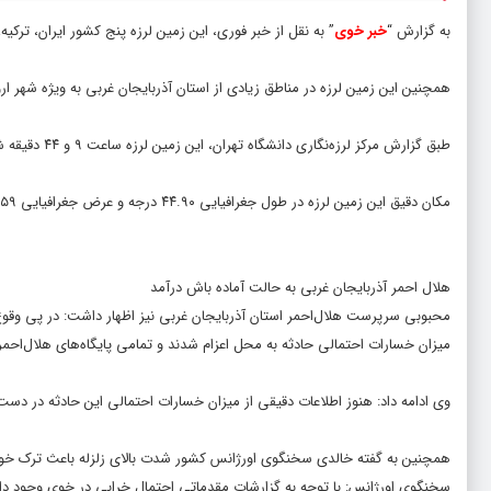
به گزارش “
خبر خوی
” به نقل از خبر فوری، این زمین لرزه پنج کشور ایران، ترکیه،
همچنین این زمین لرزه در مناطق زیادی از استان آذربایجان غربی به ویژه شهر 
طبق گزارش مرکز لرزه‌نگاری دانشگاه تهران، این زمین لرزه ساعت ۹ و ۴۴ دقیقه شنبه شب در عمق ۷ کیلومتری اتفاق افتاد.
مکان دقیق این زمین لرزه در طول جغرافیایی ۴۴.۹۰ درجه و عرض جغرافیایی ۳۸.۵۹ درجه گزارش شده است.
هلال احمر آذربایجان‌ غربی به حالت آماده باش درآمد
میزان خسارات احتمالی حادثه به محل اعزام شدند‌ و تمامی پایگاه‌های هلال‌احمر
وی ادامه داد: هنوز اطلاعات دقیقی از میزان خسارات احتمالی این حادثه در دس
همچنین به گفته خالدی سخنگوی اورژانس کشور شدت بالای زلزله باعث ترک خو
سخنگوی اورژانس: با توجه به گزارشات مقدماتی احتمال خرابی در خوی وجود دا