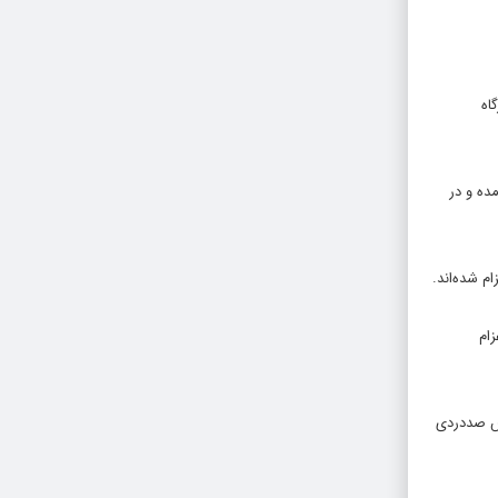
اه
رآمده و در
م شده‌اند.
ام
اش صددردی