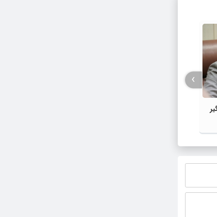
›
یر
محکومیت سه میلیاردی برای قاچاق ارز در
فوت و 
آذربایجان غربی
لبنیات