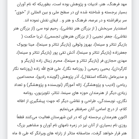
مهد فرهنگ، هنر، ادبیات و پژوهش بوده است، بطوریکه که نام آوران
بسیار برجسته و شناخته شده ای در سطح ملی و بین المللی از “خوی”
سر برافراشته و در عرصه، فرهنگ و هنر و… ایفای نقش نموده اند.
اسفندیار سربخش ( از بزرگان هنر نقاشی)، رحیم نوه سی (از بزرگان هنر
نقاشی)، جعفر نجیبی ( از بزرگان هنرهای تجسمی)، ثریا حکمت (
بازیگر تئاتر و سینما)، بهروز وثوقی (بازیگر تئاتر و سینما)، مینا بویوک
جعفرزاده (بازیگر تئاتر و سینما)، آتش تقی پور (بازیگر تئاتر و سینما)،
مهدی حجازی فر (بازیگر تئاتر و سینما)، محرم زینال زاده (بازیگر و
کارگردان)، یحیی رحیمی ( روزنامه نگار)، علی فتح الله زاده (روزنامه نگار
و مدیرعامل باشگاه استقلال)، آذر پژوهش (گوینده رادیو)، محمدامین
ریاحی (ادیب و پژوهشگر)، ژاله آموزگار (نویسنده و پژوهشگر) و تعداد
زیادی دیگر از هنرمندان حوزه های سینما، تئاتر، تلویزیون، رونامه
نگاری، نویسندگی، طراحی و نقاشی دیگر که جهت پیشگیری از اطاله
کلام، از درج اسامی آنان صرفنظر می‌نمایم.
اکنون هنرمندان برجسته ای که در این شهرستان فعالیت می‌کنند قطعاً
روزی نام بسیاری از آنان نیز در زمره نامهای نام آوران و مشاهیر بزرگ
هنر قرار خواهد گرفت، متاسفانه متاثر از زلزله های ویرانگر که طی ۵ ماه