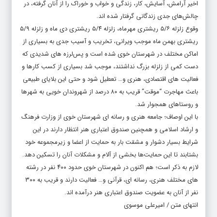
اخیر آرامش، آسایش، کار، زندگی و خواب و خوراک را از آنان گرفته، در
چالش‌های جدی زندگانی گرفتار شده اند.
وقوع زلزله ۵/۶ ریشتری مهرماه، زلزله ۵/۴ ریشتری دی ماه و زلزله ۵/۹
ریشتری بهمن ماه موجب ویرانی، تخریب و آسیب جدی به بسیاری از
اماکن مختلف در شهرستان خوی شده است و پس‌لرزه های شدیدی که
دست کمی از زلزله بزرگ نداشتند، موجب شد بسیاری از کسب کارها و
فعالیت های اقتصادی، هنری و… تعطیل شود و حتی این بلایای طبیعی
باعث مهاجرت “موقت” قریب به ۸۰ درصد از شهروندان خویی به شهرها
و روستاهای همجوار شد.
با این اوصاف؛ جامعه هنری و رسانه ای شهرستان خوی از وزارت فرهنگ
و ارشاد اسلامی و همچنین صندوق اعتباری هنر انتظار دارند در این
شرایط بسیار دشوار و مشقت بار به حمایت از اعضا و زیرمجموعه خود
بشتابند تا این حمایت‌ها بخشی از آلام و مشکلات آنان را تسکین دهد.
لازم به ذکر است؛ هم اکنون در شهرستان خوی حدود ۴۰۰ نفر در رشته
های مختلف هنری، رسانه ای، قرآنی و… فعالیت دارند و قریب به ۳۰۰
نفر از آنان به عضویت صندوق اعتباری هنر درآمده اند.
انتهای متن / امیرعلی موسوی