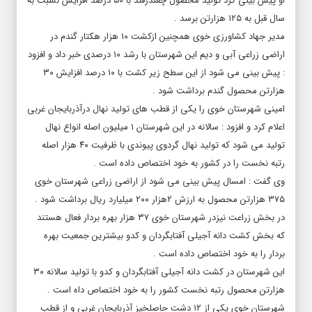
او پیش بینی کرد تولید محصول چغندرقند با ۵۰ درصد افزایش نسبت به
سال قبل به ۱۲۵ هزارتن برسد .
مدیر جهاد کشاورزی خوی همچنین ازکشت ۱۰ هزار هکتار گندم در
اراضی زراعی آبی و دیم این شهرستان با رشد ۱۰ درصدی خبر داد و افزود
: پیش بینی می شود از این سطح زیر کشت با ۱۰ درصد افزایش ۳۰
هزارتن محصول گندم برداشت شود .
امینی شهرستان خوی را یکی از قطب های تولید نهال درآذربایجان غربی
اعلام کرد و افزود : سالانه در این شهرستان ۱ میلیون اصله انواع نهال
تولید می شود که تولید نهال گردوی پیوندی با ظرفیت ۴۰ هزار اصله
رتبه نخست را در کشور به خود اختصاص داده است .
وی گفت : امسال پیش بینی می شود از اراضی زراعی شهرستان خوی
۳۷۵ هزارتن محصول به ارزش ۲هزار ۲۰۰ میلیارد ریال برداشت شود .
در بخش زراعت نیزدر شهرستان خوی ۳۷ هزار بهره بردار فعال هستند
که بخش کشت دانه آجیلی آفتابگردان و کدو بیشترین جمعیت بهره
بردار را به خود اختصاص داده است .
این شهرستان در کشت دانه آجیلی آفتابگردان و کدو با تولید سالانه ۳۰
هزارتن محصول رتبه نخست کشور را به خود اختصاص داه است .
شهرستان خوی یکی از ۱۲ دشت حاصلخیز آذربایجان غربی و از قطب