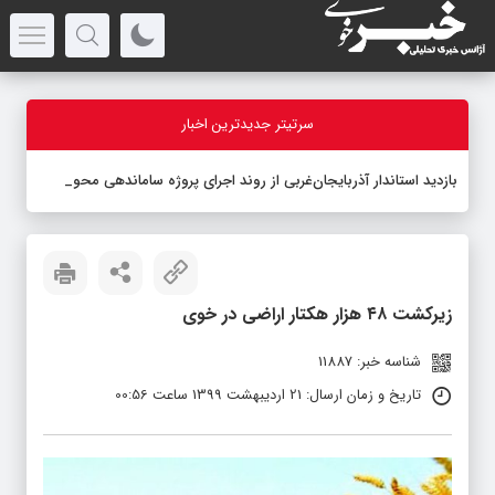
سرتیتر جدیدترین اخبار
بازدید استاندار آذربایجان‌غربی از روند اجرای پروژه ساماندهی محور سه‌
-
زیرکشت ۴۸ هزار هکتار اراضی در خوی
شناسه خبر: 11887
تاریخ و زمان ارسال: 21 اردیبهشت 1399 ساعت 00:56