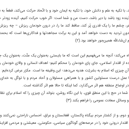
 با تکیه‌ به علم و دانش خود، با تکیه‌ به ایمان خود و با اتّحاد حرکت می‌کند، قطعاً به
این آینده زود باشد یا دیر باشد، دست من و شما است: اگر خوب حرکت کنیم، آینده زودتر 
اهر، چشم ما را یک قدرى پُر کند، ساقط کند ما را، در درون خودمان ریزش – چه ری
بدون تردید به دست خواهد آمد و این به برکت مجاهدتها و فداکارى‌ها است که بحمدال
ان‌شاءالله همین‌جور خواهد بود.
(۲)
اه می‌کند؛ آنچه ما می‌فهمیم این است که ما بایستى به‌عنوان یک ملّت، به‌عنوان یک 
ه‌ از اقتدار اسلامى، جاى پاى خودمان را محکم کنیم؛ اهداف انسانى و والاى خودمان را 
 آن چیزى که اسلام به بشریّت هدیه می‌دهد؛ این وظیفه‌ ما است. مکرّر عرض کرده‌ایم: 
 با عمل درست مسئولین کشور و با همراهى مسئولان و آحاد مردم و با توکّل به خداى 
 اوضاع منطقه هم اثر می‌گذارد، کما اینکه تا حالا هم اثر گذاشته است.
ما در حج با این منطق قوى، با این نگاه روشن، بتواند آن چیزى را که اسلام براى نظام
 و وسائل سعادت عمومى را فراهم بکند.
(۳)
 دوم، و از کشتار مردم بیگناه پاکستان، افغانستان و عراق، احساس ناراحتی نمی‌کنند و 
باید اقتدار درونی خود را در عرصه‌های گوناگون سیاسی، حکومتی، معیشتی و مردمی افزای