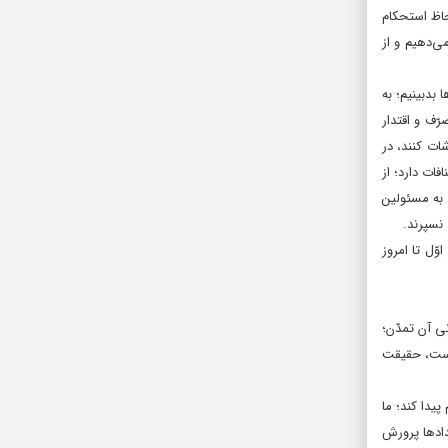
حاظ استحکام
ی‌دهیم و از
بدبینیم؛ به
ّف و اقتدار
ات کنند، در
فات دارد؛ از
 به مسئولین
 نسپرند.
ّل تا امروز
ى آن تمدّن؛
 است، حقیقت
یدا کند؛ ما
دادها پرورش