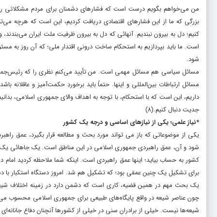
من می‌خواهم بگویم درست است که فشارهاى دشمنان براى مردم مشکلاتى را به‌و
بزرگى که ما از این فشارهاى اقتصادى دریافت کردیم، این است که هرچه می‌توا
کنیم؛ دل به بیرون نبندیم. آنهائى که دل به بیرون ظرفیت ملت ایران می‌بندن
است. ما باید بپردازیم به استحکام ساخت درونى اقتدار ملى؛ که آن روز به مسئ
شود.
مسائل سیاسى هم مسائل مهمى است. من تأیید می‌کنم نظرى را که رئیس‌جمهور م
مسائل ارتباطات بین‌المللى و اینها. حتماً باید برخوردِ حکمت‌آمیز و عاقلانه ب
داریم، این است که با استحکام، با توجه به اهداف والاى جمهورى اسلامى، بدانیم 
جدیت دنبال کنیم.
(۸)
*نیاز علمی؛ یکى از نیازهاى اساسى و درجه‌ یک کشور
یکى از موضوعاتى که باز می تواند مورد بحث و مطالعه قرار بگیرد، عمق راه
شود و آن، عمق راهبردى جمهورى اسلامى در این مناطق است. یک جاهائى یک حو
کشور به حساب بیاید؛ اینها عمق راهبردى است. اینکه شما ملاحظه کردید امام در 
براى تشکیل یک چنین عمقى بود؛ که تشکیل هم شد. امروز دستگاه استکبار با دست
یک بحث مهم در همین قضیه، کارى است که دشمن دارد در زمینه‌ اختلاف شیعه
چون عناصر شیعه در واقع پایگاه‌هاى طبیعى براى جمهورى اسلامى محسوب می‌شوند
شیعه‌ها نیست. خیلى از برادران سنى در خیلى از کشورها آنچنان دفاع جانانه‌اى 