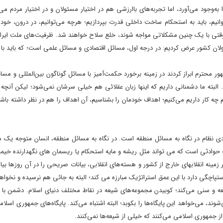
جود مى‌آورد، اما تجربه‌هاى باارزشى هم در اختیار مسئولان و در اختیار مردم می
نیم، باید به استحکام ساخت داخلى قدرت بپردازیم؛ هرچه می‌توانیم، در درون، خودم
د، وقتى با یک چنین مشکلاتى مواجه شوند، خلع سلاح خواهند شد. ظرفیت‌هاى ملت ایرا
ولان کشور عرض کردیم: در درجه‌ اول، مسائل اقتصادى و مسائل علمى است؛ که باید با
حترم ابراز کردند در زمینه‌ برخورد حکمت‌آمیز با مسائل گوناگون بین‌المللى و مس
اشد. البته ما دشمنانى داریم که اینها زبان عقلائى هم خیلى سرشان نمی‌شود؛ لیکن آنچه
چه کار داریم می‌کنیم؛ اهداف خودمان را بشناسیم، آن اهداف را هم در نظر داشته باشیم 
بردى نظام در نگاه به مسائل منطقه است. در نگاه به مسائل منطقه، انسان متوجه ی
ادثى است که می تواند مثل ریشه و مایه‌ استحکام یا ریسمان هاى نگهدارنده‌ خیمه
زمینه‌ انقلابهاى خارج از کشور و هسته‌هاى انقلابى، بیانات صریحى را در آن روزها بیا
پاچگى دارد با این عمق استراتژیک مبارزه می کند؛ البته به جائى هم نرسیده و نخواه
 و سنى می‌کند؛ کوبیدن مجموعه‌هاى شیعه در نقاط مختلف دنیاى اسلام. دشمن با ا
، می‌خواهد این پایگاه‌ها را بکوبد؛ البته اشتباه می‌کند. پایگاه‌هاى جمهورى اسلا
از جمهورى اسلامى می‌کنند که خیلى از شیعه‌ها نمی‌کنند.