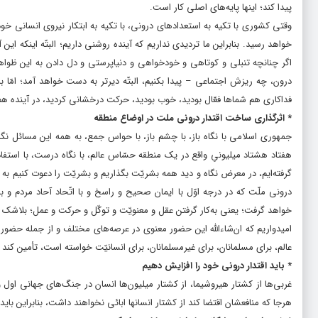
پیدا کند؛ اینها پایه‌هاى اصلى کار است.
وقتى کشورى با تکیه‌ به استعدادهاى درونى، با تکیه‌ به ابتکار نیروى انسانى خود،
خواهد رسید. بنابراین ما تردیدى نداریم که آینده‌ روشنى داریم؛ البتّه اینکه 
اگر چنانچه تنبلى و کوتاهى و خودخواهى و دنیاپرستى و دل دادن به این ظو
درون، چه ریزش اجتماعى – پیدا بکنیم، البتّه دیرتر به دست خواهد آمد؛ امّا 
فداکارى هم شماها فعّال بودید، خوب بودید، حرکت درخشانى کردید، در آینده هم 
* اثرگذاری ساخت اقتدار درونی ملت در اوضاع منطقه
جمهورى اسلامى با نگاه باز، با چشم باز، با حواس جمع، به همه‌ این مسائل نگ
هفتاد هشتاد میلیونىِ واقع در یک منطقه‌ حسّاس عالم، با نگاه درست، با استفاد
گرفته‌ایم، در معرض نگاه و دید همه‌ بشریّت بگذاریم و بشریّت را دعوت کنیم به
درونى ملّت که در درجه‌ اوّل با ایمان صحیح و راسخ و با اتّحاد آحاد مردم و
خواهد گرفت؛ یعنى به‌کار گرفتن عقل و معنویّت و توکّل و حرکت و عمل؛ بلاشک در
امیدواریم که ان‌شاءالله این حضور معنوى در عرصه‌هاى مختلف و از جمله حضور ش
عالم، براى مسلمانان، براى غیرمسلمانان، براى انسانیّت خواسته است، تأمین کند
* باید اقتدار درونی خود را افزایش دهیم
غربی‌ها از کشتار هیروشیما، از کشتار میلیون‌ها انسان در جنگ‌های جهانی اول و
هرجا که منافعشان اقتضا کند از کشتار انسانها ابائی نخواهند داشت، بنابراین 