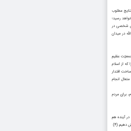
 نتایج مطلوب
خواهد رسید؛
زش شخصى در
له در میدان
جمعیّت عظیم
که از اسلام
ساخت اقتدار
متعال انجام
، براى مردم
در آینده هم
ش دهیم.
(۴)