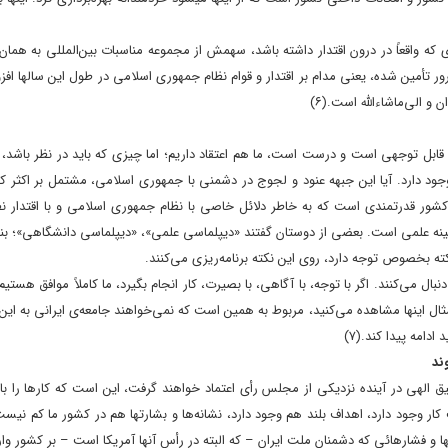
ه واقعاً در درون اقتدار داشته باشد، سهمش از مجموعه‌ مناسبات بین‌المللى به همان 
ور تأمین شده، یعنى مدام بر اقتدار و قوام نظام جمهورى اسلامى در طول این سالها افزو
 و الى‌ماشاءالله است.
(۶)
ات قابل توجهى است و درست است، ما هم اعتقاد داریم؛ اما چیزى که باید در نظر باشد،
ود دارد. آیا این جبهه‌ عنود و لجوج در دشمنى با جمهورى اسلامى، مشتمل بر اکثر ک
د کشور قدرتمندى است که به خاطر دلائل خاصى با نظام جمهورى اسلامى و با اقتدار 
ینه‌ علمى است. بعضى از دوستان گفتند «دیپلماسى علمى»، «دیپلماسى دانشگاهى»؛ بند
کته بخصوص توجه دارد، روى این نکته برنامه‌ریزى می‌کنند.
ل می‌کنند. اگر با توجه، با آگاهى، با بصیرت، کار انجام بگیرد، ما کاملاً موافق هستی
ال اینها مشاهده می‌کنید، مربوط به همین است که نمی‌خواهند جامعه‌ى ایرانى به این اق
 ادامه پیدا کند.
(۷)
ند
یق الهى در آینده‌ نزدیکى از مجلس رأى اعتماد خواهند گرفت، این است که کارها را با
کار وجود دارد، اهداف بلند هم وجود دارد، نشانه‌ها و بشارتها هم در کشور ما کم نیست.
 و فشارهائى که دشمنان ملت ایران – که البته در رأس آنها آمریکا است – بر کشور وارد