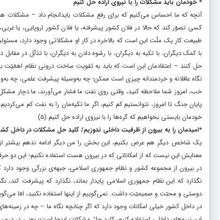
* خودمان باید مشکلات را با نیروی اراده حل کنیم
آنچه که ما احساس می‌کنیم که براى رفع مشکلات بایدانجام داد – مشکلات ه
کسى تصوّر کند که حالا در فلان کشور پیشرفته، یا فلان کشور اروپایى، یا غرب
طبیعت کارِ یک ملّت این است که بالاخره در کار او مشکلاتى وجود دارد، مسئول
با کمک دیگران، با تکیه‌ به دیگران، با رشوه دادن به دیگران، با تذلّل در مقا
حل کنند – اعتقادمان این است که باید به تقویت ساخت درونى نظام اهمّیّت بده
نگاه عاقلانه و خردمندانه چیزى است ممکن؛ چه به‌وسیله‌ پیشرفت علمى، چه به‌
خب، امروز شما ملاحظه کنید، وقتى روى نفتِ ما فشار مى‌آورند، ما دچار مشکل 
پایان جنگ تا امروز، نتوانستیم کم کنیم، اگر ما تکیه‌مان را به نفت کم می‌کردی
خودمان بایستى بخواهیم که گره‌ها را با نیروى اراده حل کنیم.
(۵)
*امیدمان را به بیرون از ظرفیت داخلی ندوزیم/ کلید حل مشکلات در داخل کشو
یک شاخص دیگر هم عرض بکنیم، این بخش را من دیگر ادامه ندهم بیشتر از ای
معنایش این نیست که از امکاناتى که در بیرون هست استفاده نکنیم؛ این دو حرف 
در بیرون از مجموعه‌ کشور و نظام جمهورى اسلامى، جبهه‌ى بزرگى وجود دارد ک
نگذارد که این نظام جمهورى اسلامى پایدار بماند، نگذارد که پیشرفت کند، نگذ
دوستى و محبّت و صمیمیّت داشت. نمی‌گوییم از اینها استفاده نکنید، امّا می‌گوی
در داخل کشور خیلى امکانات وجود دارد که اگر چنانچه نگاه ما – چه در زمینه‌هاى ا
این نیروهاى داخلى استفاده کنیم، کلید حلّ مشکلات اینجا است؛ یعنى در درون کش