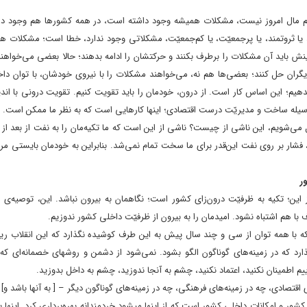
م مال امروز نیست، مشکلات همیشه وجود داشته است، در همه‌ کشورها هم وجود دارد
ى، یا ثروتمند، یا پرجمعیّت، یا کم‌جمعیّت، مشکلاتى وجود ندارد، خطا است؛ مشکلات 
ینش باید آن مشکلات را برطرف بکنند و حرکتشان را ادامه بدهند؛ حالا بعضى می‌خواهن
بل دیگران حل کنند؛ بعضى‌ها هم نه، می‌خواهند مشکلات را با نیروى خودشان، با توان د
یم؛ این اساس کار است. از درون، خودمان را باید تقویت کنیم. تقویت درونى با اندیش
وسیله‌ ساخت و مدیریّت درست اقتصادى؛ اینها کارهایى است که به نظر ما ممکن است.
می‌شویم، این ناشى از چیست؟ ناشى از این است که ما تکیه‌مان را به نفت از بعد از 
م، فشار بر روى نفت این‌قدر براى ما سخت تمام نمی‌شد. بنابراین به خودمان بایستى مرا
ر
ن؛ تکیه به ظرفیّت درون‌زاى کشور است؛ نگاهمان به بیرون نباشد. این، توصیه‌ى م
با هم اشتباه نشود. امیدمان را به بیرون از ظرفیّت داخلى کشور ندوزیم.
ه با همه‌ توان از سى و چند سال پیش به این طرف کوشیده نگذارد که این انقلاب ریش
ارد که در زمینه‌هاى گوناگون الگو بشود. نمی‌شود از دشمن و روشهاى خصمانه‌اى که ک
یم اطمینان نکنید، اعتماد نکنید، چشم به آنجا ندوزید، چشم به داخل بدوزید.
قتصادى، چه در زمینه‌هاى فرهنگى، چه در زمینه‌هاى گوناگون دیگر – [ به آنها باشد و] اگ
ور و امکانات داخلى کشور است که از اینها میشود خردمندانه بهره‌بردارى کرد. اینها ب