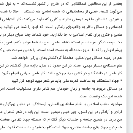
بعضى از این مخالفین ضدانقلابى که در خارج از کشور نشسته‌اند – به قول ش
می‌گوید شیعه. خیلى از مسلمانهائى که شیعه‌ امامى هم نیستند – حالا یا شیعه‌ زی
راهبردى، دشمنان ما فهم درستى ندارند و کارى که دارند می‌کنند، کار اشتباه
اجتماعى و مسائل ناظر به واقعیتهاى زندگى است؛ که اینها را شما می توانید بح
علمى و فکرى براى نظام اسلامى به جا بگذارید. خود شماها چند صباح دیگر در بخش
یک عرصه‌ دیگر، عرصه‌ علم است؛ نشاط علمى. من به شما عرض بکنم؛ امروز یکى
پیشرفتهائى را که تا امروز بحمدالله به دست آمده است، با همین سرعت دنبال ک
هم در زمینه‌ مسائل بین‌المللى، مطمئناً گره‌گشائى‌هاى بزرگى خواهد شد.
علم مسئله‌ى بسیار مهمى است. در این حدود ده سال، یازده سال گذشته، در این 
کار علمى در دانشگاه و در کشور باید جهادى باشد؛ کار علمىِ جهادى انجام بگیرد.
۹)
* جهاد استحکام به ساخت قدرت ملی باید در شعر مورد توجه قرار گیرد
در مسائل مربوط به جامعه و زمانِ خودمان هم شاعر داراى مسئولیت است. امر
شده؛ این یک واقعیت است.
مواجهه‌ انقلاب اسلامى با نظام سلطه‌ بین‌المللى، ایستادگى در مقابل زورگوئى
آزادى و آزادگى در این کشور، چیز خیلى مهمى است؛ این باید در شعر شاعران ما 
من بارها در همین جلسه و جلسات دیگر گفته‌ام که مسئله‌ جهاد نظامىِ هشت‌سال
همچنین جهادِ بناى جامعه‌اسلامى، جهاد استحکام بخشیدن به ساخت قدرت ملى