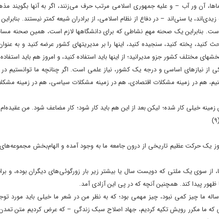
ماها، آن ور آب – و علیه جمهورى اسلامى مرتب حرف می‌زنند، اگر به آنها بگویند 
دى‌اند، یا سنى‌اند – در دفاع از نظام اسلامى، از برادران شیعه کمتر نیستند. بنابراین
ى است. بنابراین یک صحنه‌ مهمِ نشاطى که براى دانشگاهها لازم است، همین صحنه‌ مس
ث کنید، پخته کنید، سنجیده کنید، اینها را بر مدیریتهاى کشور عرضه کنید و به عنوان 
هاى مختلف کشور جزو مدیرانید؛ از اینها باید استفاده کنید، و امروز هم باید استفاده
 از نیازهاى اساسى و درجه‌ یک کشور، نیاز علمى است. اگر چنانچه ما توانستیم در 
نیم، هم در زمینه‌ مشکلات اقتصادى، هم در زمینه‌ مشکلات سیاسى، هم در زمینه‌ مشکل
زمینه خیلى کار شده؛ لیکن بعد از این هم باید کار شود؛ کار مضاعف شود. من عقیده‌ام
(
وز یک حرکت عظیم تاریخى از درون جامعه‌ ما به وجود آمده و الهام‌بخش مجموعه‌ها
‌ها، از سوى یک ملتى که دویست سال یا بیشتر زیر بار زورگوئى‌هاى دیگران بوده، و برا
ظهور پیدا کند. همچنین آنچه که در پى این آزادى آمد.
ه‌ ما چیز کمى نبود، چیز مهمى بود؛ که به نظر من در شعر ما خیلى باید مورد توجه 
 که ما مکرر رویش تکیه کردیم، جهاد اصلاح سبک زندگى – که عرض کردیم متن تمدن 