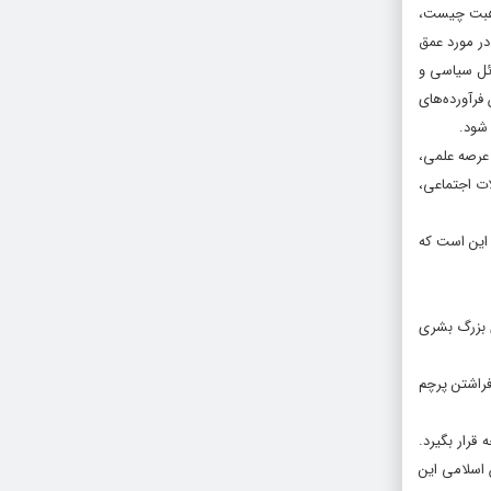
مذهبت چیست،
 در مورد عمق
ائل سیاسى و
فرآورده‌هاى
 شود.
عرصه‌ علمى،
ات اجتماعى،
 این است که
ى بزرگ بشرى
فراشتن پرچم
قرار بگیرد.
اسلامى این