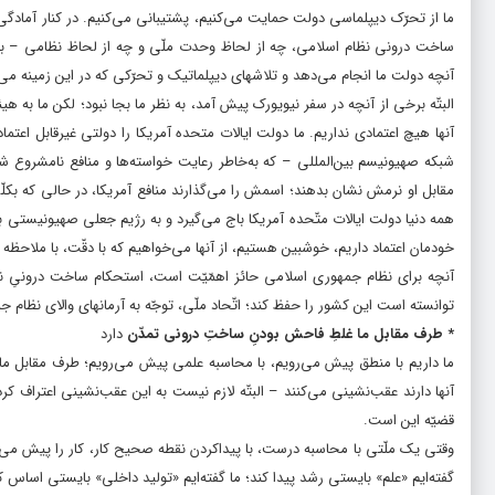
ما از تحرّک دیپلماسى دولت حمایت می‌کنیم، پشتیبانى می‌کنیم. در کنار آمادگى‌
ساخت درونى نظام اسلامى، چه از لحاظ وحدت ملّى و چه از لحاظ نظامى – به 
آنچه دولت ما انجام می‌دهد و تلاشهاى دیپلماتیک و تحرّکى که در این زمینه می‌
البتّه برخى از آنچه در سفر نیویورک پیش آمد، به نظر ما بجا نبود؛ لکن ما به ه
آنها هیچ اعتمادى نداریم. ما دولت ایالات متحده‌ آمریکا را دولتى غیرقابل اع
شبکه‌ صهیونیسم بین‌المللى – که به‌خاطر رعایت خواسته‌ها و منافع نامشروع ش
مقابل او نرمش نشان بدهند؛ اسمش را می‌گذارند منافع آمریکا، در حالى که بکلّى م
همه‌ دنیا دولت ایالات متّحده‌ آمریکا باج می‌گیرد و به رژیم جعلى صهیونیستى 
خودمان اعتماد داریم، خوشبین هستیم، از آنها می‌خواهیم که با دقّت، با ملاحظه‌
آنچه براى نظام جمهورى اسلامى حائز اهمّیّت است، استحکام ساخت درونىِ نظ
توانسته است این کشور را حفظ کند؛ اتّحاد ملّى، توجّه به آرمانهاى والاى نظام ج
* طرف مقابل ما غلطِ فاحش بودنِ ساختِ درونى تمدّن
دارد
ما داریم با منطق پیش می‌رویم، با محاسبه‌ علمى پیش می‌رویم؛ طرف مقابل ما
آنها دارند عقب‌نشینى می‌کنند – البتّه لازم نیست به این عقب‌نشینى اعتراف
قضیّه این است.
وقتى یک ملّتى با محاسبه‌ درست، با پیداکردن نقطه‌ صحیح کار، کار را پیش می‌ب
گفته‌ایم «علم» بایستى رشد پیدا کند؛ ما گفته‌ایم «تولید داخلى» بایستى اساس ک