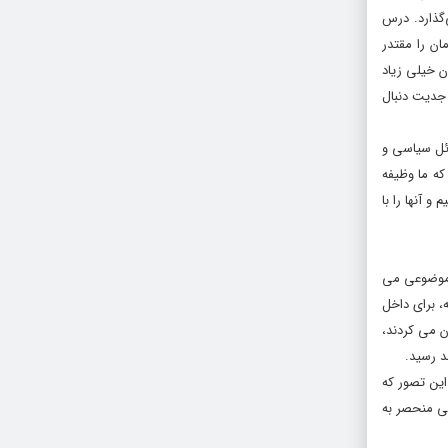
‌گذارد. درس
ان را مقتدر
ن خیلى زیاد
 جدیت دنبال
ائل سیاسى و
 که ما وظیفه
و آنها را با
ک موضوعى می
، براى داخل
ن می کردند،
د رسید.
ین تصور که
مى منحصر به