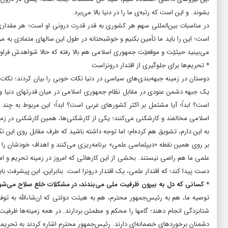
بشوند. و این است که رتبه‌ى ما را در دنیا بالا می‌برد.
در مناسبات بین‌المللى سهم هر کشورى به قدر قدرت درونى او است؛ هر مقدارى ک
است؛ این را باید ما تأمین بکنیم و خوشبختانه در طول این سالهاى متمادى به مر
مى‌بینید حیثیّت و موقعیّت جمهورى اسلامى هم بالا رفته که حالا شواهدش فراوان
* تحریم‌ها برای جلوگیری از اقتدار درونزاست
دوستان در زمینه‌ جبهه‌بندى‌هاى سیاسى در دنیا نکات خوبى را بیان کردند؛ نک
یک جبهه‌ دشمن عنودى در مقابل نظام جمهورى اسلامى در میان قدرتهاى دنیا وج
است؟ ابداً؛ آیا مشتمل بر اکثر کشورهاى غربى است؟ ابداً؛ این مربوط به چن
اسلامى مخالفند و کارشکنى می‌کنند؛ یکى از کارشکنى‌ها، همین کارشکنى در زم
به این دارم، تشویق هم کرده‌ام؛ اما توجه داشته باشید که طرف مقابل روى این ن
بر روى همین نقطه‌ «دیپلماسى علمى» برنامه‌ریزى می‌کنند و اهداف خودشان را دنبا
علمى ما هم راضى نیستند. بخشى از این کارهائى که امروز در زمینه‌ تحریم و امث
دست پیدا کند؛ که اقتدار علمى، یک اقتدار درونزا است. بنابراین، این پیشرفت باید
* کسانی که دل به بیرون ظرفیت ملی می‌بندند، در مشکلات خلع سلاح می‌شو
توصیه‌ ما، هم به رئیس‌جمهور محترم، هم به هیئت دولتى که ان‌شاءالله به توف
شتابزدگى انجام دهند؛ گامها را محکم و مطمئن بردارند. در همه‌ زمینه‌ها ظرفیت 
دشمنان برخوردهاى خصمانه‌اى دارند. رئیس‌جمهور محترم اشاره کردند به تحریمها