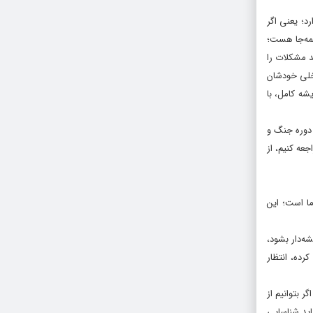
؛ یعنى اگر
همه‌جا هست؛
د مشکلات را
اخلى خودشان
ه‌ کامل، با
دوره‌ جنگ و
جعه کنیم، از
ا است؛ این
ه‌دار بشود،
رده، انتظار
ر بتوانیم از
اید شناسایى