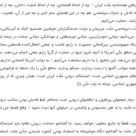
هاى همه‌جانبه‌ ملّت ایران – چه از لحاظ اقتصادى، چه از لحاظ امنیّت داخلى، چه از ل
تلاش و تحرّک دیپلماسى هم چه در این قضایاى سفر اخیر و چه غیر از آن، اهمیت م
کنند، حمایت می‌کنیم.
یئت دیپلماسى ملّت عزیزمان و دولت خدمتگزارمان خوشبین هستیم؛ البتّه به آمریکایى‌ها 
تماد می‌دانیم؛ دولتى خودبرتربین، دولتى غیرمنطقى و عهدشکن، دولتى سخت در پنجه‌ تصر
بکه‌ صهیونیستى بین‌المللى مجبورند با رژیم غاصب و جعلى اشغال‌کننده‌ فلسطین مماش
نافع ملّى آمریکا با آنچه امروز اینها در حمایت از [آن‌] رژیم جعلى انجام می‌دهند، منا
باج می‌دهد؛ این حقایق را ما داریم مشاهده می‌کنیم – به دولت آمریکا اعتمادى نداریم،
 همه‌ جوانب گامها را درست بردارند، محکم بردارند، منافع ملّى را یک لحظه به فراموشى
ام جمهورى اسلامى است، استحکام درونى ملّت ایران است؛ همان چیزى که از روز او
مهورى اسلامى، توجّه به عزّت ملّى.
(۱)
 دچار ضعفهاى روزافزون و تناقضهاى درونى است به‌خاطر غلطِ فاحش بودنِ ساختِ درون
 کرده باشند یا به طور محسوس و واضحى در حرفهاى آنها دیده بشود – واقع قضیّه این
رد، قطعاً به نتایج مطلوب خواهد رسید. ما گفته‌ایم «ساخت درونى نظام» باید استحکام پ
ار باشد؛ ما گفته‌ایم «نگاه خوشبینانه به استعداد بومى کشور» بایستى جدّى باشد، استع