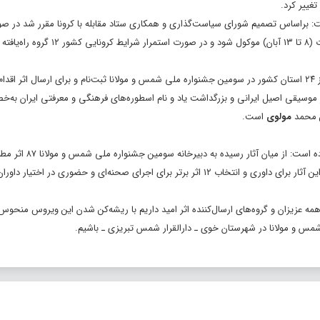
غییر کرد.
ت: براساس تصمیم شورای سیاست‌گذاری و همکاری ستاد مقابله با کرونا مقرر شد در ص
شرایط کرونایی کشور و منطقه، برگزاری این رویداد در اولویت اول به هفته وحدت (۸ تا ۱۳ آبان) موکول شود 
در این اطلاعیه بیان شده است: براساس این اطلاعیه ۲۳۶ گروه موسیقی سنتی از ۲۴ استان کشور در سومین جشنواره ملی شمس و مولانا ثبت‌نام و برای ارسال اث
موسیقی اصیل ایرانی و بزرگداشت یاد و نام اسطوره‌های فرهنگی و معرفتی ایران به‌
ن محمد
مولوی
است.
دبیرخانه سومین جشنواره ملی شمس تبریزی و مولانا در این اطلاعیه 
و اهداف کلی جشنواره (مندرج در پایگاه اطلاع رسانی جشنواره) شناخته شد که این آثار برای داوری و انتخاب ۱۲ اثر برتر برای اجرای صحنه‌ای و حضوری
 همه عزیزان و گروه‌های ارسال‌کننده اثر امید داریم با ریشه‌کن شدن این ویروس منحو
 و مولانا در شهرستان خوی ـ دارالقرار شمس تبریزی ـ باشیم.‌