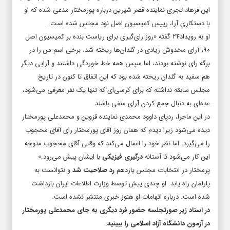
این فرهاد تجری نماینده قصر شیرین درباره پورمختار مدعی شده که او
با دستکاری آرا، رییس کمیسیون اصل نود مجلس شده است.
او به رویداد۲۴ گفته «روز رای‌گیری برای ریاست بنده بر کمیسیون اصل
۹۰، آرای مخدوش زیادی در گلدان‌ها ریخته شد. برخی اسم من را در
برگه رای نوشته بودند، اما سپس همه خط‌ خوردگی داشتند و آرایی دیگر
هم سفید به گلدان ریخته شده بود که این اتفاق تا کنون در تاریخ
مجلس سابقه نداشته که برای کرسی‌ای که تنها یک نفر معرفی می‌شود،
عده‌ای به دنبال جمع کردن آرای منفی باشند.
در این ماجرا، ردپای داوود محمدی نماینده قزوین و محمدعلی پورمختار
دیده می‌شود زیرا دیدم که همان روز آقای پورمختار رای آقای محجوب
را می‌گیرد، اما نظر خود را اعمال می‌کند که وقتی آقای محجوب متوجه
این کار می‌شود تا آستانه
درگیری فیزیکی
با ایشان پیش می‌رود.»
پرمختار در انتخابات مجلس یازدهم
رد صلاحیت شد
و نتوانست به
پارلمان راه یابد. او چندی پیش توسط وزارت اطلاعات ایران بازداشت
شده است. درباره اتهامات او هنوز خبری منتشر نشده است.
در اسناد زیر صورتجلسه حضور فرد دیگری به جای محمدعلی پورمختار
در آزمون دانشگاه آزاد اسلامی را ببینید.