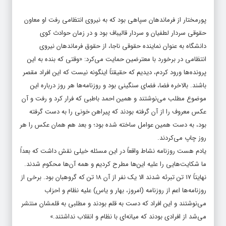
پورمختار از فرماندهان سپاهی بود که به نیروی انتظامی رفت او معاون
حقوقی سردار لطفیان و سردار قالیباف بود و در زمان حوادث کوی
دانشگاه به عنوان نماینده‌ حقوقی ناجا، از حقوق فرماندهان نیروی
انتظامی در برخورد با معترضین حمایت می‌کرد: «وقتی که بنده به این
پرونده‌ها ورود کردم، دیدیم که حقیقتاً اینگونه نیست که این افراد مقصر
باشند. بالاخره فضا، فضای سنگینی بود و روزنامه‌ها هر روز درباره این
موضوع مطلب می‌نوشتند و همین احمد باطبی که فرار کرد و رفت و آن
عکس معروف را از آن گرفته بودند که پیراهن خونی را به دست گرفته
بود، به دست همین عوامل ساخته شده بود؛ و بعد هم همان عکس را هر
روز چاپ می‌کردند.
یادم هست روزنامه نشاط واقعاً در این مسئله خیلی نقش داشت که بعداً
ما شکایت‌هایی را علیه این‌ها مطرح کردیم و همه آن‌ها محکوم شدند.
نهایتاً ۱۷ تن تبرئه شدند الا یک نفر از آن ۱۸ تن که گروهبان بود. برخی از
روزنامه‌ها اعم از روزنامه (امروز، بهار و یاس) علیه نظام و احزاب
می‌نوشتند و این افراد که دست به قلم بودند و مطلبی به قلمشان منتشر
می‌شد از افرادی بودند که میانه‌ای با نظام و انقلاب نداشتند.»