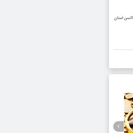
اکسن استان
›