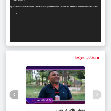
دریافت پرونده:
http://newsmedia.tasnimnews.com/Tasnim/Uploaded/Video/1395/06/28/139506281558099898693505.mp4?
_=1
مطالب مرتبط
›
‹
بحران طلاق در خوی