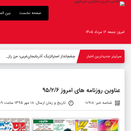
صفحه نخست
بین الم
امروز جمعه ۱۶ مرداد ۱۴۰۵
سرتیتر جدیدترین اخبار
چشم‌انداز استراتژیک آذربایجان‌غربی؛ مرز رازی، کاتا
عناوین روزنامه های امروز ۹۵/۲/۶
شناسه خبر: 10918
تاریخ و زمان ارسال: 18 مهر 1395 ساعت 08:09