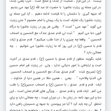
،در این جمله ی زیارت عاشورا با حضرت ابا عبد الله (ع) عهد می بندیم
که جبهه گیری با دشمنان را تا قیامت ادامه دهیم ، آیا این جمله ی
زیارت عاشورا یک تعارف است یا یک پیمان با امام معصوم ؟ متن زیارت
می گوید ” عهد منی ” است ؟ . وقتی هر روز در زیارت عاشورا به درگاه
الهی دعا می کنیم ” ثبت لی قدم صدق عندک مع الحسین و اصحاب
الحسین ” . واقعا چه چیزی را از خدا طلب میکنیم ؟ قدم صدق و ثبات
قدم با حسین (ع) در این روز که ما زیارت عاشورا می خوانیم ، چه
معنائی دارد ؟ .
شاید بگویند منظور از قدم صدق با حسین (ع) ، قدم صدق در آخرت
است و ارتباطی با امور دنیائی ندارد ، ولی در زیارت قبر امام حسین
(ع) تصریح شده “قدم صدق عندک مع الحسین و اصحاب الحسین
فی الدنیا والاخره ” . یعنی ، همین حالا در همین دنیا از خداوند ،
ثبات قدم و قدم صدق ، با حسین (ع) و اصحاب حسین(ع) را طلب
می کنم . ثبات قدم و قدم صدق ، ویژگی های اقدام عملی است ، این
دعا و این عهد نامه ،در زمان ما ، در دوران غیبت ، چه معنائی دارد و برای
تحقق آن چه باید کرد ؟ آیا جز پیوستن به جبهه ی حسینیان راهی دارد
؟. وقتی در زیارت عاشورا دعامیکنیم و از خدا می خواهیم ما را خونخواه
حسین قرار دهد ” ان یرزقنی طلب ثارک ” ،آیا منظورمان خونخواهی