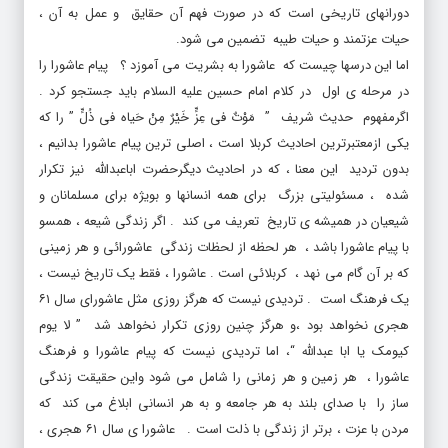
حیات عزتمند و حیات طیبه تضمین می شود.
اما این درسها چیست که عاشورا به بشریت می آموزد ؟ پیام عاشورا را
در مرحله ی اول در کلام امام حسین علیه السلام باید جستجو کرد .
اگرمفهوم حدیث شریف ” مَوْتٌ فی عِزٍّ خَیْرٌ مِنْ حَیاه فی ذُلٍّ ” را که
یکی ازمعتبرترین احادیث کربلا است ، اصلی ترین پیام عاشورا بدانیم ،
بدون تردید این معنا ، که در احادیث دیگرحضرت اباعبدالله نیز تکرار
شده ، مسئولیتی بزرگ برای همه انسانها و بویژه برای مسلمانان و
شیعیان در همیشه ی تاریخ تعریف می کند . اگر زندگی شیعه ، همسو
با پیام عاشورا باشد ، هر لحظه از لحظات زندگی عاشورائی و هر زمینی
که بر آن گام می نهد ، کربلائی است . عاشورا ، فقط یک تاریخ نیست ،
یک فرهنگ است . تردیدی نیست که هرگز روزی مثل عاشورای سال ۶۱
هجری نخواهد بود ،و هرگز چنین روزی تکرار نخواهد شد ” لا یوم
کیومک یا ابا عبدالله “، اما تردیدی نیست که پیام عاشورا و فرهنگ
عاشورا ، هر زمین و هر زمانی را شامل می شود واین حقیقت زندگی
ساز را با صدای بلند به هر جامعه و به هر انسانی ابلاغ می کند که
مردن با عزت ، برتر از زندگی با ذلت است . عاشورا ی سال ۶۱ هجری ،
درخشان ترین ، عالی ترین و الهام بخش ترین مصداق تحقق این پیام