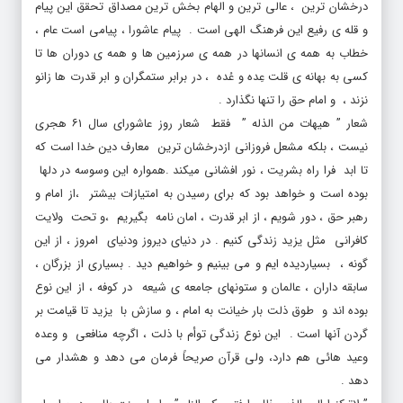
و قله ی رفیع این فرهنگ الهی است . پیام عاشورا ، پیامی است عام ،
خطاب به همه ی انسانها در همه ی سرزمین ها و همه ی دوران ها تا
کسی به بهانه ی قلت عِده و عُده ، در برابر ستمگران و ابر قدرت ها زانو
نزند ، و امام حق را تنها نگذارد .
شعار ” هیهات من الذله ” فقط شعار روز عاشورای سال ۶۱ هجری
نیست ، بلکه مشعل فروزانی ازدرخشان ترین معارف دین خدا است که
تا ابد فرا راه بشریت ، نور افشانی میکند .همواره این وسوسه در دلها
بوده است و خواهد بود که برای رسیدن به امتیازات بیشتر ،از امام و
رهبر حق ، دور شویم ، از ابر قدرت ، امان نامه بگیریم ،و تحت ولایت
کافرانی مثل یزید زندگی کنیم . در دنیای دیروز ودنیای امروز ، از این
گونه ، بسیاردیده ایم و می بینیم و خواهیم دید . بسیاری از بزرگان ،
سابقه داران ، عالمان و ستونهای جامعه ی شیعه در کوفه ، از این نوع
بوده اند و طوق ذلت بار خیانت به امام ، و سازش با یزید تا قیامت بر
گردن آنها است . این نوع زندگی توأم با ذلت ، اگرچه منافعی و وعده
وعید هائی هم دارد، ولی قرآن صریحاً فرمان می دهد و هشدار می
دهد .
” لاترکنوا الی الذین ظلموا فتمسکم النار ” . اصل عزت طلبی در برابر ابر