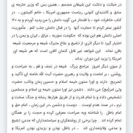
سابق و کاندیدای کنونی ریاست جمهوری امریکا ، خانم کلینتون ، در
کتاب خاطرات خود ، با افتخار می گوید داعش را من پدید آوردم و به ۱۲۰
کشور سفر کردم تا حمایت آنها را در قبال داعش جلب کنم . مأموریت
اصلی داعش هم این بوده که حکومت سوریه ، عراق ، ایران و یمن را در
اختیار گیرد تا دیگر اثری از تشیع و بقاع متبرک شیعه و مرجعیت شیعه
باقی نماند. این شواهد غیر قابل کتمان کافی است که هر شیعه ای
امریکا را یزید این دوران بداند .
از سوی دیگر امروز مراجع بزرگ شیعه در نجف و قم ، به صراحت و
روشنی ، بر امامت و ولایت و رهبری حضرت آیت الله خامنه ای تأکید و
تصریح دارند و اورا ستون خیمه اسلام و حسین زمان ونائب حضرت
ولی امر(عج) می دانند . دشمن نیز اورا ستون خیمه ی اسلام و مسلمین
تشخیص داده و با تمام قدرت و از طریق هزارها رسانه و جنگ سخت و
نرم ، در صدد هدم اوست . دوست و دشمن ،در این زمان ، امام حق و
امام باطل را شناخته وبه صراحت معرفی کرده و حجت را بر همگان
تمام کرده اند . چرا برخی از روشنفکران و سیاستمداران که مدعی تشیع
و مدعی ولایتمداری اند ، در باطل بودن و یزیدی بودن امریکا و
اسرائیل و حق بودن امام و رهبرعزیزمان تردید روا می دارند و تقابل این