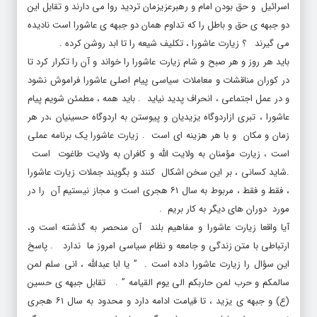
دو جبهه ی حق و باطل را که تداوم همان دو جبهه ی عاشورا است نادیده
می گیرند ؟ زیارت عاشورا ، تکلیف شیعه را تا ابد روشن کرده .
باید هر روز و هر صبح و شام زیارت عاشورا را خواند و آن را تکرار کرد تا
در کوران مناقشات و معاملات سیاسی پیام اصلی عاشورا فراموش نشود
و در عمل اجتماعی ، انحراف پدید نیاید . باید همه ، مطمئن شویم پیام
عاشورا ، تبری ازاردوگاه یزیدیان و پیوستن به اردوگاه حسینیان ،در هر
زمان و مکان و با هر هزینه ای است . زیارت عاشورا یک برنامه عملی
است ، زیارت مؤمنان به ولایت الله و کافران به ولایت طاغوت است
.شاید کسانی ، بر این سخن اشکال کنند و بگویند جملات زیارت عاشورا
، فقط و فقط ، مربوط به سال ۶۱ هجری است و مجاز نیستیم آن را در
مورد دوران های دیگر به کار بریم .
آیا واقعا زیارت عاشورا و مفاهیم بلند آن منحصر به گذشته است و،
ارتباطی با متن زندگی و جامعه و نظام سیاسی امروز ما ندارد . پاسخ
این سؤال را زیارت عاشورا داده است . ” یا ابا عبدالله ، انی سلم لمن
سالمکم و حرب لمن حاربکم الی یوم القیامه ” . تقابل جبهه ی حسین
(ع) و جبهه ی یزید ، تا قیامت ادامه دارد و محدود به سال ۶۱ هجری
نیست . در این فراز ، صحبت از جنگ و صلح است . حرب یعنی جنگ