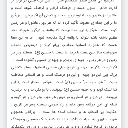
قدرت ظالم ، ستون خیمه ی فرهنگ قرآنی و فرهنگ شیعه است و
عاشورا ، زیباترین و با شکوه ترین صحنه ی تجلی آن.اگر برخی از بزرگان
ما بر این جمله ی معروف تأکید کرده اند که هر روز ، عاشورا و هر زمین
کربلا است ، هرگز به این معنا نیست که واقعه ی دیگری هرچند ابعاد
عظیم داشته باشد بتواند با واقعه کربلا مقایسه شود ، اما به این معنا
هست که همواره انسانها مخاطب پیام کربلا و درمعرض انتخاب
سرنوشت ساز بین بیعت با یزید یا بیعت با حسین (ع) هستند ودر هر
زمین و در هر زمان ، جبهه ی یزیدی و جبهه ی حسینی گشوده است .
اگر درست بنگریم ، پهنه ی تاریخ ،برای همه ی انسانها ، بستر انتخابی
بزرگ بین این دو جبهه و این دو فرهنگ است و هر انسانی مخاطب
دعوت ” هل من ناصر” حسین (ع) است . هرکس مختار است به این
ندا لبیک گوید و به جبهه حسین (ع) بپیوندد ، یا رو بگرداند و به ابرقدرت
بپیوندد . در درون هر انسان و در درون هر حزب ودر درون هر گروه و
قبیله ای، این دوگانه وجود دارد و راه سومی نیست وسراسر تاریخ ،
حکایت این انتخاب ها و انتخاب کننده ها است ، بزرگانی همچون
شهید مطهری به صراحت تأکید کرده اند که فرهنگ حسینی و فرهنگ
یزیدی در تاریخ تداوم دارد و در هر زمان ، این دو ، رو در روی یکدیگرند
و هنرشیعه بودن آن است که بتوان در هر زمان و مکان ، با بصیرت و