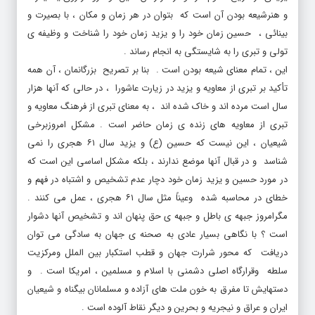
بینائی ، حسین زمان خود را و یزید زمان خود را شناخت و وظیفه ی
تولی و تبری را به شایستگی به انجام رساند .
این ، تمام معنای شیعه بودن است . بنا بر تصریح بزرگانمان ، آن همه
تأکید بر تبری از معاویه و یزید در زیارت عاشورا ، در حالی که آنها هزار
سال است مرده اند و خاک شده اند ، به معنای تبری از فرهنگ معاویه و
تبری از معاویه های زنده ی زمان حاضر است . مشکل امروزبرخی
شیعیان ، این نیست که حسین (ع) و یزید سال ۶۱ هجری را نمی
شناسد و در قبال آنها موضع ندارند ، بلکه مشکل اساسی این است که
در مورد حسین و یزید زمان خود دچار عدم تشخیص و اشتباه در فهم و
خطای در محاسبه شده وعیناً مثل سال ۶۱ هجری ، عمل می کنند .
مگرامروز جبهه ی باطل و جبهه ی حق پنهان اند و تشخیص آنها دشوار
است ؟ با نگاهی بسیار عادی به صحنه ی جهان به سادگی می توان
دریافت که محور شرارت جهان و قطب استکبار بین الملل ومرکزیت
سلطه وقرارگاه اصلی دشمنی با اسلام و مسلمین ، امریکا است . و
دستهایش تا مفرق به خون ملت های آزاده و مسلمانان بیگناه و شیعیان
ایران و عراق و نیجریه و بحرین و دیگر نقاط آلوده است .
در خباثت و دنائت این شیطان مجسم ، همین بس که وزیر خارجه ی