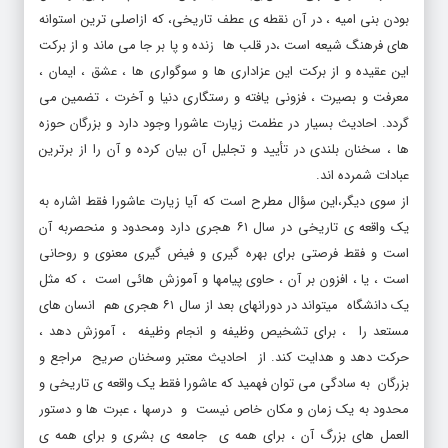
های فرهنگ شیعه است ،در قلب ها زنده و پا بر جا می ماند و از برکت
این عقیده و از برکت این عزاداری ها و سوگواری ها ، عشق ، ایمان ،
معرفت و بصیرت ، فزونی یافته و رستگاری دنیا و آخرت ، تضمین می
گردد. احادیث بسیار در عظمت زیارت عاشورا وجود دارد و بزرگان حوزه
ها ، سخنان بلندی در تأیید و تجلیل آن بیان کرده و آن را از برترین
عبادات شمرده اند.
از سوی دیگر،این سؤال مطرح است که آیا زیارت عاشورا فقط اشاره به
یک واقعه ی تاریخی در سال ۶۱ هجری دارد ومحدود و منحصربه آن
است و فقط فرصتی برای بهره گیری و فیض گیری معنوی و روحانی
است ، یا ، افزون بر آن ، حاوی پیامها و آموزش هائی است ، که مثل
یک دانشگاه میتواند در دورانهای بعد از سال ۶۱ هجری هم انسان های
مستعد را ، برای تشخیص وظیفه و انجام وظیفه ، آموزش دهد ،
حرکت دهد و هدایت کند. از احادیث معتبر وسخنان صریح مراجع و
بزرگان به سادگی می توان فهمید که عاشورا فقط یک واقعه ی تاریخی و
محدود به یک زمان و مکان خاص نیست و درسها ، عبرت ها و دستور
العمل های بزرگ آن ، برای همه ی جامعه ی بشری و برای همه ی
دورانهای تاریخی است که در صورت فهم آن حقایق و عمل به آن ،