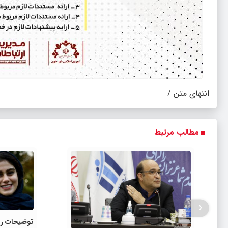
انتهای متن /
مطالب مرتبط
‹
توضیحات ر