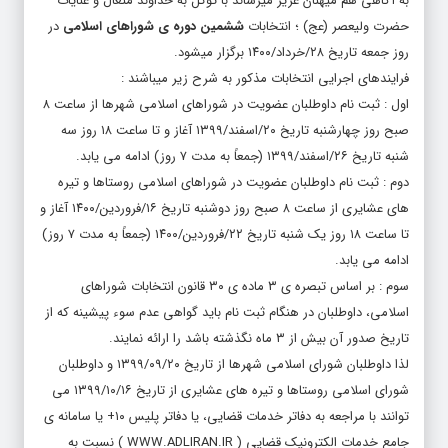
به آگاهی هم میهنان عزیز میرساند با توکل به خداوند متعال و عنایات
حضرت ولیعصر (عج) ؛ انتخابات
ششمین دوره ی شوراهای اسلامی
در
روز جمعه تاریخ ۲۸/خرداد/۱۴۰۰ برگزار میشود.
فرایندهای اجرایی انتخابات مذکور به شرح زیر میباشند :
اول : ثبت نام داوطلبان عضویت در شوراهای اسلامی شهرها از ساعت ۸
صبح روز چهارشنبه تاریخ ۲۰/اسفند/۱۳۹۹ آغاز و تا ساعت ۱۸ روز سه
شنبه تاریخ ۲۶/اسفند/۱۳۹۹ (جمعاً به مدت ۷ روز) ادامه می یابد.
دوم : ثبت نام داوطلبان عضویت در شوراهای اسلامی روستاها و تیره
های عشایری از ساعت ۸ صبح روز دوشنبه تاریخ ۱۶/فروردین/۱۴۰۰ آغاز و
تا ساعت ۱۸ روز یک شنبه تاریخ ۲۲/فروردین/۱۴۰۰ (جمعاً به مدت ۷ روز)
ادامه می یابد.
سوم : بر اساس تبصره ی ۳ ماده ی ۳۰ قانون انتخابات شوراهای
اسلامی، داوطلبان در هنگام ثبت نام باید گواهی عدم سوء پیشینه که از
تاریخ صدور آن بیش از ۳ ماه نگذشته باشد را ارائه نمایند.
لذا داوطلبان شورای اسلامی شهرها از تاریخ ۱۳۹۹/۰۹/۲۰ و داوطلبان
شورای اسلامی روستاها و تیره های عشایری از تاریخ ۱۳۹۹/۱۰/۱۶ می
توانند با مراجعه به دفاتر خدمات قضایی، یا دفاتر پلیس ۱۰+ یا سامانه ی
جامع خدمات الکترونیک قضایی ( WWW.ADLIRAN.IR ) نسبت به