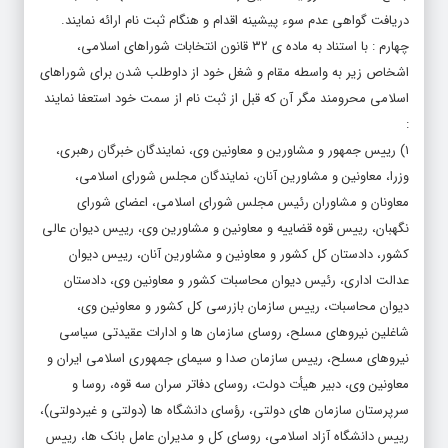
دریافت گواهی عدم سوء پیشینه اقدام و هنگام ثبت نام ارائه نمایند.
چهارم : با استناد به ماده ی ۳۲ قانون انتخابات شوراهای اسلامی،
اشخاص زیر به واسطه مقام و شغل خود از داوطلب شدن برای شوراهای
اسلامی محرومند مگر آن که قبل از ثبت نام از سمت خود استعفا نمایند
:
۱) رییس جمهور و مشاورین و معاونین وی، نمایندگان خبرگان رهبری،
وزرا، معاونین و مشاورین آنان، نمایندگان مجلس شورای اسلامی،
معاونان و مشاوران رئیس مجلس شورای اسلامی، اعضای شورای
نگهبان، رییس قوه قضاییه و معاونین و مشاورین وی، رییس دیوان عالی
کشور، دادستان کل کشور و معاونین و مشاورین آنان، رییس دیوان
عدالت اداری، رئیس دیوان محاسبات کشور و معاونین وی، دادستان
دیوان محاسبات، رییس سازمان بازرسی کل کشور و معاونین وی،
شاغلین نیروهای مسلح، روسای سازمان ها و ادارات عقیدتی سیاسی
نیروهای مسلح، رییس سازمان صدا و سیمای جمهوری اسلامی ایران و
معاونین وی، دبیر هیأت دولت، روسای دفاتر سران سه قوه، روسا و
سرپرستان سازمان های دولتی، رؤسای دانشگاه ها (دولتی و غیردولتی)،
رییس دانشگاه آزاد اسلامی، روسای کل و مدیران عامل بانک ها، رییس