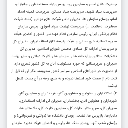
جمعیت هلال احمر و معاونین وی، رییس بنیاد مستضعفان و جانبازان،
سرپرست بنیاد شهید، سرپرست بنیاد مسکن، سرپرست کمیته امداد
امام، روسای سازمان ها، مدیران عامل شرکت های دولتی (مانند شرکت
مخابرات، دخانیات …) سرپرست نهضت سواد آموزی، رییس سازمان
نظام پزشکی ایران، رئیس سازمان نظام مهندسی کشور و اعضای هیأت
مدیره اتحادیه های صنفی و هیأت رئیسه اتاق اصناف ایران، مدیران کل
و سرپرستان ادارات کل ستادی مجلس شورای اسلامی، مدیران کل
تشکیلات ستادی وزارتخانه ها و سازمان ها و ادارات دولتی و سایر رؤسا،
مدیران و سرپرستانی که حوزه مسئولیت آنان به کل کشور تسری دارد
از عضویت در شوراهای اسلامی سراسر کشور محرومند مگر آن که قبل از
ثبت نام از سمت خود استعفا نموده و به هیچ وجه در آن پست شاغل
نباشند.
۲) استانداران و معاونین و مشاورین آنان، فرمانداران و معاونین آنان،
شهرداران و معاونین آنان، بخشداران، مدیران کل ادارات استانداری،
مدیران کل، سرپرستان ادارات کل، معاونین ادارات کل، دادستان ها،
دادیارها، بازپرس ها، قضات، روسای دانشگاه ها (دولتی و غیردولتی) و
رؤسای شعب آنها، روسای بانک ها، رئیس و اعضای هیأت مدیره سازمان