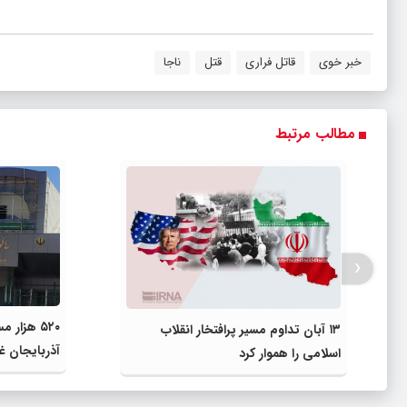
خبر خوی
قاتل فراری
قتل
ناجا
مطالب مرتبط
‹
۵۲۰ هزار 
۱۳ آبان تداوم مسیر پرافتخار انقلاب
آذربایجان غر
اسلامی را هموار کرد