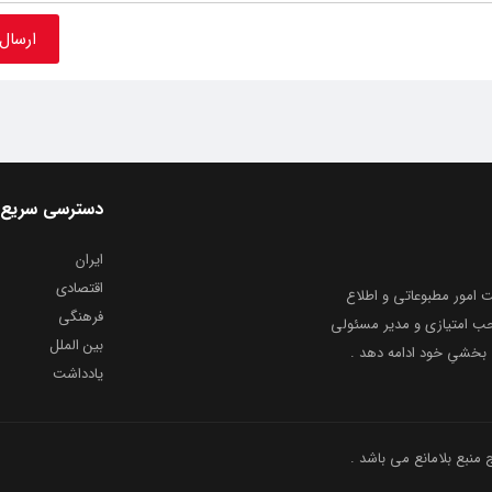
دسترسی سریع
ایران
اقتصادی
به شماره ثبت ۸۶۸۱۴ از معاونت امور مطبوعاتی و اطلاع
فرهنگی
و ارشاد اسلامی توفیق یافت از ۲۰ مرداد ماه سال ۱۳۹۹ با صاحب امتیازی و مدیر مسئولی
بین الملل
بخشیِ خود ادامه دهد .
یادداشت
نبع بلامانع می باشد .