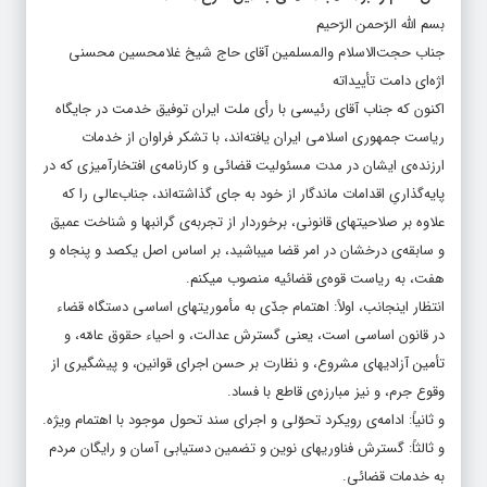
بسم الله الرّحمن الرّحیم
جناب حجت‌الاسلام والمسلمین آقای حاج شیخ غلامحسین محسنی
اژه‌ای دامت تأییداته
اکنون که جناب آقای رئیسی با رأی ملت ایران توفیق خدمت در جایگاه
ریاست جمهوری اسلامی ایران یافته‌اند، با تشکر فراوان از خدمات
ارزنده‌ی ایشان در مدت مسئولیت قضائی و کارنامه‌ی افتخارآمیزی که در
پایه‌گذاریِ اقدامات ماندگار از خود به جای گذاشته‌اند، جناب‌عالی را که
علاوه بر صلاحیتهای قانونی، برخوردار از تجربه‌ی گرانبها و شناخت عمیق
و سابقه‌ی درخشان در امر قضا میباشید، بر اساس اصل یکصد و پنجاه و
هفت، به ریاست قوه‌ی قضائیه منصوب میکنم.
انتظار اینجانب، اولاً: اهتمام جدّی به مأموریتهای اساسی دستگاه قضاء
در قانون اساسی است، یعنی گسترش عدالت، و احیاء حقوق عامّه، و
تأمین آزادیهای مشروع، و نظارت بر حسن اجرای قوانین، و پیشگیری از
وقوع جرم، و نیز مبارزه‌ی قاطع با فساد.
و ثانیاً: ادامه‌ی رویکرد تحوّلی و اجرای سند تحول موجود با اهتمام ویژه.
و ثالثاً: گسترش فناوریهای نوین و تضمین دستیابی آسان و رایگان مردم
به خدمات قضائی.