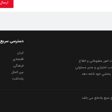
دسترسی سریع
ایران
اقتصادی
به شماره ثبت ۸۶۸۱۴ از معاونت امور مطبوعاتی و اطلاع
فرهنگی
و ارشاد اسلامی توفیق یافت از ۲۰ مرداد ماه سال ۱۳۹۹ با صاحب امتیازی و مدیر مسئولی
بین الملل
بخشیِ خود ادامه دهد .
یادداشت
نبع بلامانع می باشد .