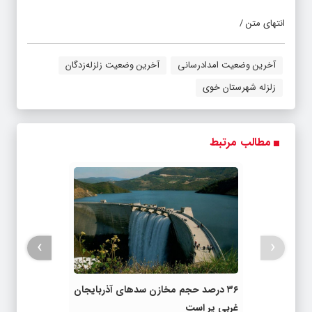
انتهای متن /
آخرین وضعیت امدادرسانی
آخرین وضعیت زلزله‌زدگان
زلزله شهرستان خوی
مطالب مرتبط
›
‹
۳۶ درصد حجم مخازن سدهای آذربایجان
غربی پر است