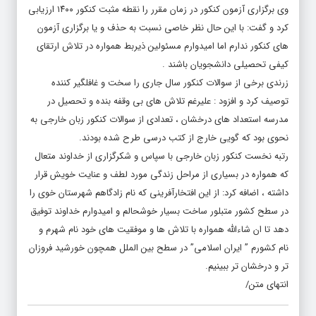
وی برگزاری آزمون کنکور در زمان مقرر را نقطه مثبت کنکور ۱۴۰۰ ارزیابی
کرد و گفت: با این حال نظر خاصی نسبت به حذف و یا برگزاری آزمون
های کنکور ندارم اما امیدوارم مسئولین ذیربط همواره در تلاش ارتقای
کیفی تحصیلی دانشجویان باشند .
زرندی برخی از سوالات کنکور سال جاری را سخت و غافلگیر کننده
توصیف کرد و افزود : علیرغم تلاش های بی وقفه بنده و تحصیل در
مدرسه استعداد های درخشان ، تعدادی از سوالات کنکور زبان خارجی به
نحوی بود که گویی خارج از کتب درسی طرح شده بودند.
رتبه نخست کنکور زبان خارجی با سپاس و شکرگزاری از خداوند متعال
که همواره در بسیاری از مراحل زندگی مورد لطف و عنایت خویش قرار
داشته ، اضافه کرد: از این افتخارآفرینی که نام زادگاهم شهرستان خوی را
در سطح کشور متبلور ساخت بسیار خوشحالم و امیدوارم خداوند توفیق
دهد تا ان شاءالله همواره با تلاش ها و موفقیت های خود نام شهرم و
نام کشورم ” ایران اسلامی” در سطح بین الملل همچون خورشید فروزان
تر و درخشان تر ببینیم.
انتهای متن/