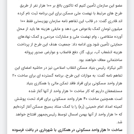
عضو این سازمان تأمین کنیم که تاکنون بالغ بر ۱۰۰ هزار نفر از طریق
طرح های مرتبط با نهضت ملی مسکن برای این برنامه ثبت نام کرده
اند.قادری گفت: در قالب این تفاهم نامه سازمان بهزیستی فقط ۱۰۰
میلیون تومان کمک بلاعوض می دهد و مابقی هزینه ها باید از محل
آورده متقاضی ، وام نهضت ملی و مشارکت مردمی و کمک نهادهای
حمایتی تأمین شود.وی ادامه داد: جمعیت هدف این طرح از پرداخت
هزینه انشعاب آب، برق، گاز، دفع فاضلاب و عوارض صدور پروانه
ساختمانی معاف خواهند بود.
اکبر نیکزاد رئیس بنیاد مسکن انقلاب اسلامی نیز در حاشیه امضای این
تفاهم نامه گفت: به موازات این طرح، برنامه گسترده ای برای ساخت ۲۰
هزار واحد مسکونی برای افراد فاقد تمکن مالی با همکاری بنیاد
مستضعفان داریم که کار ساخت ۱۰ هزار واحد از آنها آغاز شده
است.همچنین ساخت ۴۰ هزار واحد مسکونی برای افراد تحت پوشش
کمیته امداد امام خمینی (ره) را با کمک ستاد بسیج مسکن آغاز کرده‌ایم
که ۱۰ هزار واحد از آنها بهمن امسال توسط رئیس‌جمهور افتتاح خواهد
شد.
ساخت ۱۰ هزار واحد مسکونی در همکاری با شهرداری در بافت فرسوده