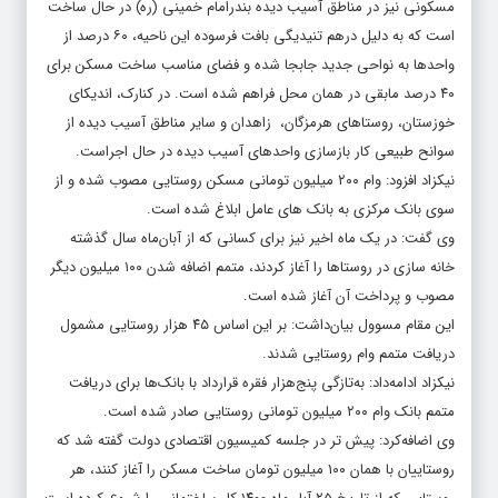
مسکونی نیز در مناطق آسیب دیده بندرامام خمینی (ره) در حال ساخت
است که به دلیل درهم تنیدیگی بافت فرسوده این ناحیه، ۶۰ درصد از
واحدها به نواحی جدید جابجا شده و فضای مناسب ساخت مسکن برای
۴۰ درصد مابقی در همان محل فراهم شده است. در کنارک، اندیکای
خوزستان، روستاهای هرمزگان، زاهدان و سایر مناطق آسیب دیده از
سوانح طبیعی کار بازسازی واحدهای آسیب دیده در حال اجراست.
نیکزاد افزود: وام ۲۰۰ میلیون تومانی مسکن روستایی مصوب شده و از
سوی بانک مرکزی به بانک های عامل ابلاغ شده است.
وی گفت: در یک ماه اخیر نیز برای کسانی که از آبان‌ماه سال گذشته
خانه سازی در روستاها را آغاز کردند، متمم اضافه شدن ۱۰۰ میلیون دیگر
مصوب و پرداخت آن آغاز شده است.
این مقام مسوول بیان‌داشت: بر این اساس ۴۵ هزار روستایی مشمول
دریافت متمم وام روستایی شدند.
نیکزاد ادامه‌داد: به‌تازگی پنج‌هزار فقره قرارداد با بانک‌ها برای دریافت
متمم بانک وام ۲۰۰ میلیون تومانی روستایی صادر شده است.
وی اضافه‌کرد: پیش تر در جلسه کمیسیون اقتصادی دولت گفته شد که
روستاییان با همان ۱۰۰ میلیون تومان ساخت مسکن را آغاز کنند، هر