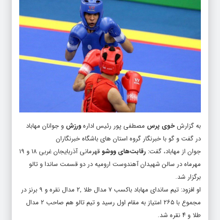
به گزارش
خوی پرس
مصطفی پور رئیس اداره
ورزش
و جوانان مهاباد
در گفت و گو با خبرنگار
گروه استان های
باشگاه خبرنگاران
جوان
از
مهاباد
، گفت:
رقابت‌های
ووشو
قهرمانی آذربایجان غربی ۱۸ و ۱۹
مهرماه در سالن شهیدان آهندوست ارومیه در دو قسمت ساندا و تالو
برگزار شد.
او افزود: تیم ساندای مهاباد باکسب ۷ مدال طلا ,۲ مدال نقره و ۹ برنز در
مجموع با ۲۶۵ امتیاز به مقام اول رسید و تیم تالو هم صاحب ۲ مدال
طلا و ۴ نقره شد.