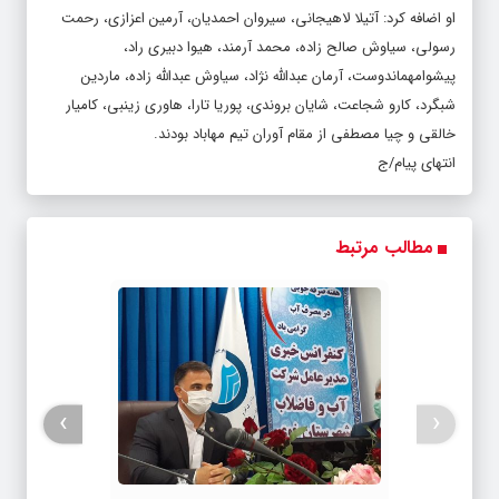
او اضافه کرد: آتیلا لاهیجانی، سیروان احمدیان، آرمین اعزازی، رحمت
رسولی، سیاوش صالح زاده، محمد آرمند، هیوا دبیری راد،
پیشوامهماندوست، آرمان عبدالله نژاد، سیاوش عبدالله زاده، ماردین
شبگرد، کارو شجاعت، شایان بروندی، پوریا تارا، هاوری زینبی، کامیار
خالقی و چیا مصطفی از مقام آوران تیم مهاباد بودند.
انتهای پیام/ج
مطالب مرتبط
›
‹