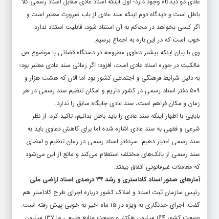
عادی دو دیدگاه وجود دارد؛ اول اینکه اسناد عادی مقابل اسناد رسمی کلاً
باطل است و دیدگاه دوم اینکه سند عادی از باب ضرورت معتبر است و
اگر کسی بخواهد در محاکم به آن استناد شود، قابلیت استناد ندارد.
خوب است که در این باره به اجماع برسیم.
وی با بیان اینکه بیشتر دعاوی مطروحه در دستگاه قضائی با موضوع ص
مالکیت در حوزه اسناد عادی است، افزود: اگر زمانی سند عادی معتبر بود؛
به دلیل شرایط فرهنگی و اجتماعی کشور بود اما الان که هشت هزار و
۵۰۹ دفتر اسناد رسمی در کشور داریم و امکان تنظیم سند رسمی در هر
زمان و مکان فراهم است، سند عادی جایگاه سابق را ندارد.
بابایی با اظهار اینکه سند عادی را باید باطل بدانیم، تاکید کرد: از نظر
شرعی و فقهی به سند عادی اشاره شده اما برای کاهش دعاوی باید به
سند رسمی اعتبار دهیم. سردفتر اسناد رسمی در زمان تنظیم و امضای
سند رسمی از بانک‌های مختلف استعلام می‌کند و مانع از این می‌شود
که معاملات غیرقانونی اتفاق بیفتد.
آمارهای صدور اسناد کاداستری و رشد ۳۴ درصدی اسناد اراضی ملی
رئیس سازمان ثبت اسناد و املاک کشور درباره اجرای طرح کاداستر هم
گفت: اجرای حدنگاری به ویژه در ۱۵ ماه اخیر به خوبی پیش رفته است.
وسعت کشور ۱۶۴ میلیون هکتار و وسعت منابع طبیعی ما ۱۳۷ میلیون