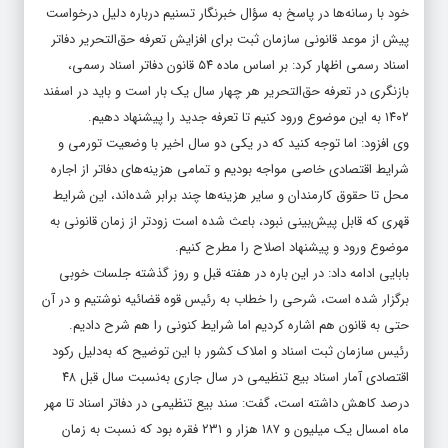
خود با رسانه‌‌ها در پاسخ به سؤال خبرنگار تسنیم درباره دلیل درخواست
پیش از موعد قانونی سازمان ثبت برای افزایش تعرفه حق‌التحریر دفاتر
اسناد رسمی اظهار کرد: بر اساس ماده ۵۴ قانون دفاتر اسناد رسمی،
بازنگری در تعرفه حق‌التحریر هر چهار سال یک‌ بار است و باید در اسفند
۱۴۰۲ به این موضوع ورود کنیم تا تعرفه جدید را پیشنهاد دهیم.
وی افزود: اما توجه کنید که در یکی دو سال اخیر با وضعیت تورمی و
شرایط اقتصادی خاصی مواجه بودیم و تمامی هزینه‌های دفاتر از اجاره
محل تا حقوق کارمندان و سایر هزینه‌ها چند برابر شده‌اند، این شرایط
قهری که قابل پیش‌بینی نبود، باعث شده است زودتر از زمان قانونی به
موضوع ورود و پیشنهاد اصلاح را مطرح کنیم.
بابایی ادامه داد: در این باره در هفته قبل و روز گذشته جلسات خوبی
برگزار شده است، شرحی را خطاب به رئیس قوه قضائیه نوشتیم و در آن
حتی به قانون هم اشاره کردیم اما شرایط کنونی را هم شرح دادیم.
رئیس سازمان ثبت اسناد و املاک کشور با این توضیح که به‌دلیل رکود
اقتصادی آمار اسناد بیع تنظیمی در سال جاری به‌نسبت سال قبل ۴۸
درصد کاهش داشته است، گفت: سند بیع تنظیمی در دفاتر اسناد تا مهر
ماه امسال یک میلیون و ۱۸۷ هزار و ۲۳۱ فقره بود که نسبت به زمان