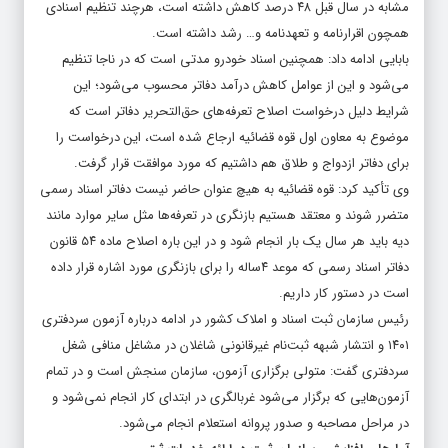
مشابه در سال قبل ۴۸ درصد کاهش داشته است، هرچند تنظیم اسنادی
همچون اقرارنامه و تعهدنامه و… رشد داشته است.
بابایی ادامه داد: همچنین اسناد خودرو مدتی است که در ناجا تنظیم
می‌شود و این از عوامل کاهش درآمد دفاتر محسوب می‌شود؛ این
شرایط دلیل درخواست اصلاح تعرفه‌های حق‌التحریر دفاتر است که
موضوع به معاون اول قوه قضائیه ارجاع شده است، این درخواست را
برای دفاتر ازدواج و طلاق هم داشتیم که مورد موافقت قرار گرفت.
وی تأکید کرد: قوه قضائیه به هیچ عنوان حاضر نیست دفاتر اسناد رسمی
متضرر شوند و معتقد هستیم بازنگری در تعرفه‌ها مثل سایر موارد مانند
دیه باید هر سال یک بار انجام شود و در این باره اصلاح ماده ۵۴ قانون
دفاتر اسناد رسمی که موعد ۴ساله را برای بازنگری مورد اشاره قرار داده
است در دستور کار داریم.
رئیس سازمان ثبت اسناد و املاک کشور در ادامه درباره آزمون سردفتری
۱۴۰۱ و انتشار شبهه ثبت‌نام غیرقانونی شاغلان در مشاغل منافی شغل
سردفتری گفت: متولی برگزاری آزمون، سازمان سنجش است و در تمام
آزمون‌هایی که برگزار می‌شود غربالگری در ابتدای کار انجام نمی‌شود و
در مراحل مصاحبه و صدور پروانه استعلام انجام می‌شود.