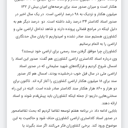
هکتار است و میزان صدور سند برای عرصه‌های اعیان بیش از ۱۳۲
میلیون هکتار و نزدیک به ۹۸ درصد اراضی است. در یک سال اخیر در
صدور اسناد کاداستر ۳۴ درصد رشد داشته است. دو درصد دیگر هم به
دلیل اینکه در مراجع قضائی پرونده دارند و شاهد تداخل اراضی ملی و
کشاورزی هستیم سند صادر نشده و امیدواریم تا پایان سال حدنگاری
اراضی را به اتمام برسانیم.
کشاورزان چرا موافق گرفتن سند رسمی برای اراضی خود نیستند؟
وی درباره اسناد کاداستری اراضی کشاورزی هم گفت: صدور این اسناد را
امسال شروع کردیم و قرارگاه‌های شهید سلیمانی که در صدور اسناد
اراضی ملی در سال قبل خوب درخشیده بودند، امسال هم کار صدور
سند برای ۱۸ میلیون هکتار اراضی کشاورزی را آغاز کره اند. تاکنون برای
دو هزار و ۸۶۰ هزار هکتار سند کاداستر صادر شده است. البته در این راه
سختی‌هایی داریم؛ از جمله اینکه کشاورزان باید پیش‌قدم شوند و اسناد
ارائه دهند.
بابایی ادامه داد: در برنامه هفتم توسعه تقاضا کردیم که بحث تقاضا‌محور
در صدور اسناد کاداستری اراضی کشاورزی حذف شود و حاکمیت به این
موضوع ورود کند. برخی کشاورزان فکر می‌کنند اگر سند بگیرند یا