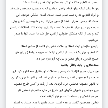
رسمی نداشتن املاک دولتی به معنای ترک فعل و تخلف باشد.
وی با بیان اینکه برای تمام اراضی دولتی که به ‌درستی مشخص شده‌اند
و ایراد قانونی ندارد سند صادر شده است، گفت: مشکل موجود این
است که اراضی معرفی شده از سوی وزارت راه و شهرسازی گاهی برای
طرح‌های ملی دیگر انتخاب شده‌اند؛ بنابراین دولت ابتدا اختلافات را حل
کند و بعد از آنکه مشکل حقوقی اراضی حل شد ما اسناد آنها را صادر
می‌کنیم.
رئیس سازمان ثبت اسناد و املاک کشور در ادامه از صدور اسناد
کاداستری برای ۸۵ درصد از اراضی آزادشده حریم‌ دریاها (دریای خزر،
خلیج فارس، دریای عمان و دریاچه ارومیه) خبر داد.
سند عادی را باید باطل بدانیم
وی درباره طرح الزام ثبت رسمی معاملات غیرمنقول هم اظهار کرد: این
طرح در کمیسیون قضائی مجلس مطرح شد که در انتها شورای نگهبان
به قانون مصوب مجلس ایراد گرفت. بعد از رفت و آمدن طرح مصوب
بین مجلس و شورای نگهبان این طرح در حال حاضر در دستور کار
مجمع تشخیص مصلحت نظام قرار گرفته است.
بابایی همچنین گفت: در عدم اعتبار اسناد عادی یا عدم استناد به اسناد