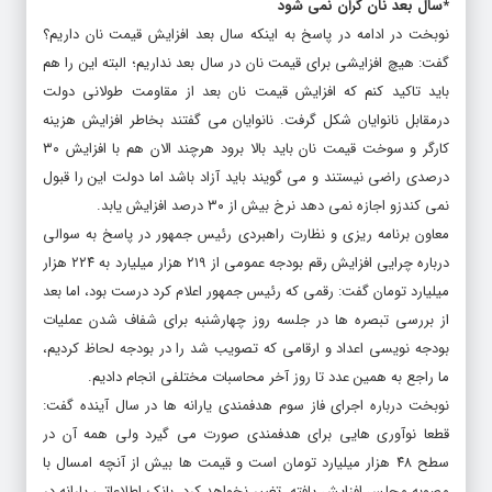
*سال بعد نان گران نمی شود
نوبخت در ادامه در پاسخ به اینکه سال بعد افزایش قیمت نان داریم؟
گفت: هیچ افزایشی برای قیمت نان در سال بعد نداریم؛ البته این را هم
باید تاکید کنم که افزایش قیمت نان بعد از مقاومت طولانی دولت
درمقابل نانوایان شکل گرفت. نانوایان می گفتند بخاطر افزایش هزینه
کارگر و سوخت قیمت نان باید بالا برود هرچند الان هم با افزایش ۳۰
درصدی راضی نیستند و می گویند باید آزاد باشد اما دولت این را قبول
نمی کندزو اجازه نمی دهد نرخ بیش از ۳۰ درصد افزایش یابد.
معاون برنامه ریزی و نظارت راهبردی رئیس جمهور در پاسخ به سوالی
درباره چرایی افزایش رقم بودجه عمومی از ۲۱۹ هزار میلیارد به ۲۲۴ هزار
میلیارد تومان گفت: رقمی که رئیس جمهور اعلام کرد درست بود، اما بعد
از بررسی تبصره ها در جلسه روز چهارشنبه برای شفاف شدن عملیات
بودجه نویسی اعداد و ارقامی که تصویب شد را در بودجه لحاظ کردیم،
ما راجع به همین عدد تا روز آخر محاسبات مختلفی انجام دادیم.
نوبخت درباره اجرای فاز سوم هدفمندی یارانه ها در سال آینده گفت:
قطعا نوآوری هایی برای هدفمندی صورت می گیرد ولی همه آن در
سطح ۴۸ هزار میلیارد تومان است و قیمت ها بیش از آنچه امسال با
مصوبه مجلس افزایش یافته، تغییر نخواهد کرد. بانک اطلاعاتی یارانه در