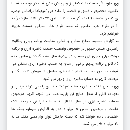
وی افزود: اگر قیمت نفت کمتر از رقم پیش بینی شده در بودجه باشد با
مکانیزم تخصیص، کشور و اقتصاد را اداره می کنیم،‌اما براساس تبصره
ای که در بودجه ۹۴ آمده اگر قیمت نفت بالای ۷۲ دلار باشد، مازاد درآمد
را در طرح های خاصی که حتما طرح های عمرانی هستند هزینه
خواهیم کرد.
به گزارش تسنیم، صالح معاون پارلمانی معاونت برنامه ریزی ونظارت
راهبردی رئیس جمهور در خصوص وضعیت حساب ذخیره ارزی و برنامه
دولت برای احیای این حساب در بودجه سال بعد، گفت: براساس ماده
۸۵ قانون برنامه پنجم برخی از منابع به حساب ذخیره ارزی منتقل می
شوند، به این معنا که تمام درامدهای حاصل از فروش نفت، گاز و
میعانات گازی به حساب ذخیره ارزی واریز می شود.
وی با بیان اینکه اما این حساب تعهدات جدیدی را نمی تواند بپذیرد و
تعهدات قبلی از محل منابع آن بازپرداخت می شود، افزود: موجودی
حساب ذخیره ارزی در حال انتقال به حساب افزایش سرمایه بانک
هاست و برهمین اساس ۵ میلیارد دلار به افزایش سرمایه بانک ها
اختصاص داده خواهد شد که باعث افزایش توان وام دهی بانک ها به
۲۰ میلیارد دلار می شود.