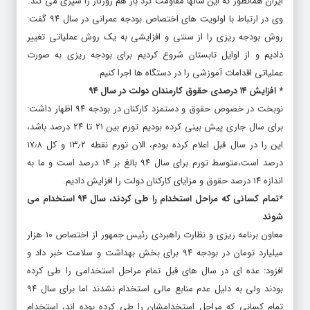
ایران همانطور که این سالها مقاومت کرد باز هم روزگار را سپری می کند.
وی در ارتباط با اولویت های اختصاص بودجه عمرانی در سال ۹۴ گفت:
روش بودجه ریزی را از سنتی و افزایشی به یک روش عملیاتی تغییر
دادیم و از اوایل تابستان شروع کردیم برای بودجه ریزی به صورت
عملیاتی اقدامات آموزشی را در دستگاه ها اجرا کنیم.
* افزایش ۱۴ درصدی حقوق کارمندان دولت در سال ۹۴
نوبخت در خصوص حقوق و دستمزد کارکنان در بودجه ۹۴ اظهار داشت:
برای سال جاری پیش بینی کرده بودیم تورم بین ۲۱ تا ۲۴ درصد باشد،
این را در سال قبل اعلام کرده بودم، الان تورم نقطه ۱۳٫۲ و کل ۱۷٫۸
درصد است،‌متوسط تورم برای سال ۹۴ بالغ بر ۱۴ درصد است و ما به
اندازه ۱۴ درصد حقوق و مزایای کارکنان دولت را افزایش دادیم.
*تمام کسانی که مراحل استخدام را طی کردند، سال ۹۴ استخدام می
شوند
معاون برنامه ریزی و نظارت راهبردی رئیس جمهور از اختصاص ۱۰ هزار
میلیارد تومان در بودجه ۹۴ برای بخش بهداشت و سلامت خبر داد و
افزود: عده ای در سال های قبل تمام مراحل استخدامی را طی کرده
بودند ولی به دلیل عدم منابع مالی استخدام نشدند اما برای سال ۹۴
تمام کسانی که مراحل استخدامشان را طی کرده بوده اند، استخدام