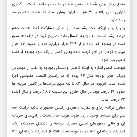
منابع پیش بینی شده که منفی ۷٫۸ درصد تغییر داشته است. واگذاری
دارایی مالی بالغ بر ۳۱ هزار میلیارد تومان است که هشت دهم درصد
رشد دارد.
وی با بیان اینکه نفت رشد منفی و اوراق مشارکت فقط هشت دهم
درصد رشد نسبت به بودجه امسال دارد،‌تصریح کرد: در درآمدها سهم
نفت در بودجه کم شده و از ۲۲۴ هزار میلیارد تومان حدود ۷۳ هزار
میلیارد تومان در نظر گرفته شده یعنی کمتر از یک سوم بودجه از نفت
تامین می شود.
نوبخت ضمن اشاره به اینکه کاهش وابستگی بودجه به نفت از مهمترین
ویژگی های بودجه سال ۹۴ بوده که در راستای اقتصاد مقاومتی اجرا
شده است، افزوود: در سال ۸۳ تا ۸۵ سهم درآمدها در تامین هزینه ها
حدود ۴۶ درصد بود، در سال جاری این نسبت ۶۸٫۲ درصد و سال آینده
۷۲ درصد است.
معاون برنامه ریزی و نظارت راهبردی رئیس جمهور با تاکید براینکه سه
قلم برای مصارف وجود دارد، افزود: هزینه ها ، تملک دارایی‌های سرمایه
ای و مالی محورهای اصلی مصارف بودجه را تشکیل میدهند؛ رشد
اعتبارات هزینه ای ۱۱٫۲ درصد بوده است، البته از اعتبارات هزینه ای ۱۶۶