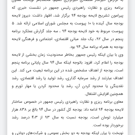
برنامه ریزی و نظارت راهبردی رئیس جمهور در نشست خبری که
پیرامون تشریح لایحه بودجه ۹۴ برگزار شد، اظهار داشت: دیروز لایحه
بودجه سال آینده با ۱۰ پیوست به مجلس شورای اسلامی ارائه شد. ۵
پیوست مربوط به خود لایحه بودجه ۹۴ ، سه جلد گزارش عملکرد برنامه
پنجم در سال ۹۲، یک جلد مبانی اقتصادی، اجتماعی و فرهنگی لایحه
بودجه به همراه برنامه سال ۹۴ بود.
وی با بیان اینکه رئیس جمهور بخاطر محدودیت زمان بخشی از لایحه
بودجه را اعلام کرد، افزود: باتوجه اینکه سال ۹۴ سال پایانی برنامه پنجم
است، بودجه از اهداف مشخص شده در این برنامه تبعیت می کند. این
اهداف عبارتند از رشد سرمایه گذاری، رشد تولید یا رشد اقتصادی، رشد
نقدینگی یا محدود کردن آن، رشد یا محدود کردن یا مهار تورم و
همچنین افزایش اشتغال.
معاون برنامه ریزی و نظارت راهبردی رئیس جمهور در خصوص ساختار
لایحه بودجه ۹۴ ادامه داد: بودجه کل کشور در سال ۹۴ بالغ بر ۸۳۸ هزار
میلیارد تومان است، بودجه نسبت به سال ۹۳ از ۴٫۳ درصد رشد
برخوردار بوده است.
نوبخت با بیان اینکه بودجه به دو بخش عمومی و شرکت‌های دولتی و