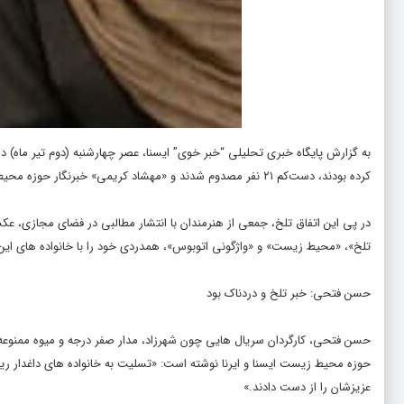
به گزارش پایگاه خبری تحلیلی “
خبر خوی
” ایسنا، عصر چهارشنبه (دوم تیر ماه) 
کرده بودند، دست‌کم ۲۱ نفر مصدوم شدند و «مهشاد کریمی» خبرنگار حوزه محیط زیست ایسنا و «ریحانه یاسینی» خبرنگار ایرنا در این حادثه جان باختند.
در پی این اتفاق تلخ، جمعی از هنرمندان با انتشار مطالبی در فضای مجازی، عکس 
تلخ»، «محیط زیست» و «واژگونی اتوبوس»، همدردی خود را با خانواده های این 
حسن فتحی: خبر تلخ و دردناک بود
حسن فتحی، کارگردان سریال هایی چون شهرزاد، مدار صفر درجه و میوه ممنوعه، 
حوزه محیط زیست ایسنا و ایرنا نوشته است: «تسلیت به خانواده های داغدار ری
عزیزشان را از دست دادند.»