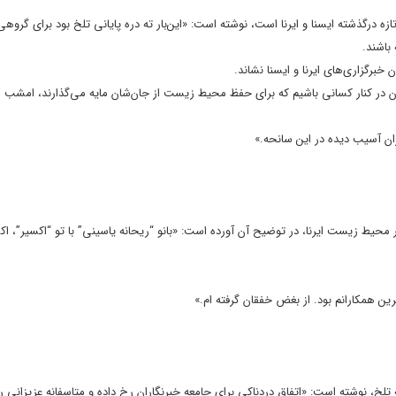
 درگذشته ایسنا و ایرنا است، نوشته است: «این‌بار ته دره پایانی تلخ بود برای گروهی 
 باشند.
برگزاری‌های ایرنا و ایسنا نشاند.
مان در کنار کسانی باشیم که برای حفظ محیط زیست از جان‌شان مایه می‌گذارند، امشب
زان آسیب دیده در این سانحه.»
حیط زیست ایرنا، در توضیح آن آورده است: «بانو “ریحانه یاسینی” با تو “اکسیر”، اک
ن همکارانم بود. از بغض خفقان گرفته ام.»
لخ، نوشته است: «اتفاق دردناکی برای جامعه خبرنگاران رخ داده و متاسفانه عزیزانی ر