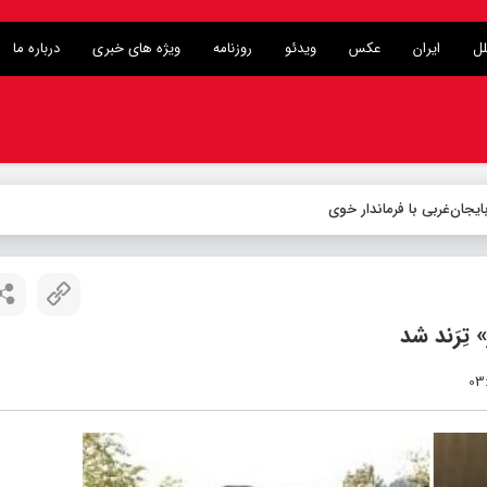
لل
ایران
عکس
ویدئو
روزنامه
ویژه های خبری
درباره ما
تِرَند شد