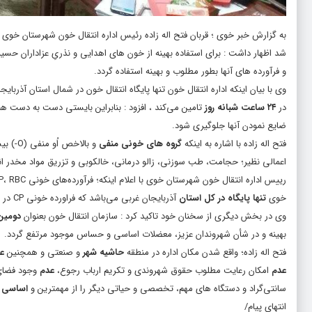
به گزارش
خبر خوی
؛ قربان فتح اله زاده رئیس اداره انتقال خون شهرستان خوی 
شد اظهار داشت : برای استفاده بهینه از خون های اهدایی و نذریِ عزاداران حس
و فرآورده های آنها بطور مطلوب و بهینه استفاده گردد.
وی با بیان اینکه اداره انتقال خون تنها پایگاه انتقال خون در شمال استان آذرب
در
۲۴ ساعت
شبانه روز
تامین می‌کند ، افزود : بنابراین بایستی دست به دست هم 
ضایع نمودن آنها جلوگیری شود.
فتح اله زاده با اشاره به اینکه
گروه های خونی منفی
و بالا
اعمالی نظیر؛ حجامت، طب سوزنی، زالو درمانی، خالکوبی و تزریق مواد مخدر انج
خوی
تنها پایگاه در کل استان
آذربایجان غربی می‌باشد که فراورده خونی CP در این مرکز تولید و در اختیار بیماران هموفیلی در سراسر استان قرار می‌گیرد.
وی در بخش دیگری از سخنان خود تاکید کرد : سازمان انتقال خون بعنوان
دومین
بهینه و در شأن شهروندان عزیز، معضلات اساسی و حساس موجود مرتفع گردد.
فتح اله زاده؛ واقع شدن مکان اداره در منطقه
حاشیه شهر
و صنعتی و همچنین
ع
عدم
امکان رعایت مطلوب حقوق شهروندی و تکریم ارباب رجوع،
عدم
سانتی‌گراد و دستگاه های مهم، تخصصی و حیاتی دیگر را از مهمترین و
اساسی 
انتهای پیام/