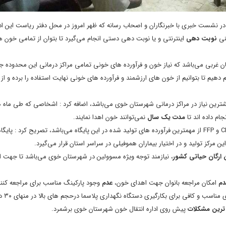
در نشست خبری با خبرنگاران و اصحاب رسانه که ظهر امروز در محل دفتر ریاست این ادار
ینی
نوبت دهی
اینترنتی و یا نوبت دهی دستی انجام می‌گیرد تا بتوان از تمامی خون 
ایجان غربی می‌باشد که نیاز خون و فرآورده های خونی تمامی مراکز درمانی این محدوده جغ
دهیم تا بتوانیم از خون های ارزشمند و فرآورده های خونی نهایت استفاده را برده و از
خص اُو منفی (O-) بیشترین نیاز در مراکز درمانی شهرستان خوی می‌باشد، اضافه کرد : اشخاصی که طی م
ام داده اند تا
مدت یک سال
نمی‌توانند خون اهدا نمایند.
رییس اداره انتقال خون شهرستان خوی با اعلام اینکه؛ فرآورده‌های خونی CP، RBC و FFP از مهمترین فرآورده های تولید شده در این پایگاه می‌باشد، تصریح 
 ارگان حیاتی کشور
، نیازمند توجه ویژه مسوولین در شهرستان خوی می‌باشد تا جهت ا
دم
امکان مراجعه بانوان جهت اهدای خون،
عدم
وجود پارکینگ مناسب برای مراجعه کنند
وجود فضای مناسب و کافی ب
ترین مشکلات
پیش روی اداره انتقال خون شهرستان خوی برشمرد.