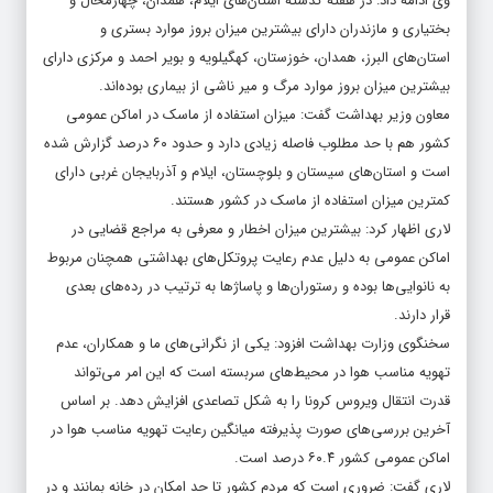
بختیاری و مازندران دارای بیشترین میزان بروز موارد بستری و
استان‌های البرز، همدان، خوزستان، کهگیلویه و بویر احمد و مرکزی دارای
بیشترین میزان بروز موارد مرگ و میر ناشی از بیماری بوده‌اند.
معاون وزیر بهداشت گفت: میزان استفاده از ماسک در اماکن عمومی
کشور هم با حد مطلوب فاصله زیادی دارد و حدود ۶۰ درصد گزارش شده
است و استان‌های سیستان و بلوچستان، ایلام و آذربایجان غربی دارای
کمترین میزان استفاده از ماسک در کشور هستند.
لاری اظهار کرد: بیشترین میزان اخطار و معرفی به مراجع قضایی در
اماکن عمومی به دلیل عدم رعایت پروتکل‌های بهداشتی همچنان مربوط
به نانوایی‌ها بوده و رستوران‌ها و پاساژها به ترتیب در رده‌های بعدی
قرار دارند.
سخنگوی وزارت بهداشت افزود: یکی از نگرانی‌های ما و همکاران‌، عدم
تهویه مناسب هوا در محیط‌های سربسته است که این امر می‌تواند
قدرت انتقال ویروس کرونا را به شکل تصاعدی افزایش دهد. بر اساس
آخرین بررسی‌های صورت پذیرفته میانگین رعایت تهویه مناسب هوا در
اماکن عمومی کشور ۶۰.۴ درصد است.
لاری گفت: ضروری است که مردم کشور تا حد امکان در خانه بمانند و در
صورت ضرورت به خروج از منزل حضور خود را در فضاهای سر بسته و