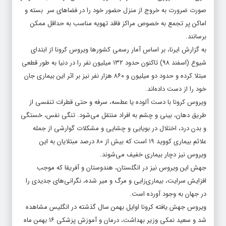
اماکن پر تجمع به خصوص مراکز فاقد تهویه مناسب به حداقل ممکن
برسانند.
به گزارش ایرنا، بر اساس آمار رسمی کشورها ویروس کرونا از ابتدای
شیوع (اسفند ۹۸) تاکنون حدود ۱۳۲ میلیون نفر را در دنیا به طور قطعی
مبتلا کرده و حدود دو میلیون و ۸۶۰ هزار نفر نیز بر اثر این بیماری جان
خود را از دست داده‌اند.
ویروس کرونا با دست آلوده یا عطسه، سرفه و حتی قطرات تنفسی از
طریق دهان، بینی و چشم به افراد منتقل می‌شود. تنگی نفس، خستگی
و بدن درد، اختلال در بویایی و چشایی و مشکلات گوارشی از جمله
علائم بیماری کووید ۱۹ است که بیش از ۸۰ درصد مبتلایان به این
ویروس نیز دچار بیماری خفیف می‌شوند.
جهش این ویروس نیز در انگلستان، هندوستان و آفریقا که موجب
افزایش سرایت، بیماری‌زایی و مرگ و میر شده، نگرانی‌های جدیدی را
در جهان به وجود آورده است.
ویروس جهش یافته کرونا اوایل بهمن سال گذشته در انگلیس مشاهده
شد و سعید نمکی وزیر بهداشت، درمان و آموزش پزشکی ۱۶ بهمن ماه
از شناسایی اولین مورد ویروس کرونای جهش یافته انگلیسی در ایران