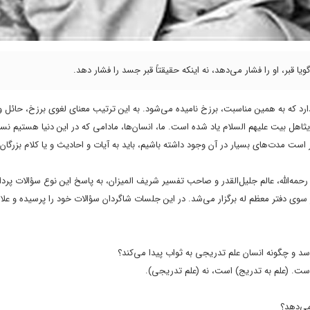
 قبر، او را فشار می‌دهد، نه اینکه حقیقتاً قبر جسد را فشار دهد.
دارد که به همین مناسبت، برزخ نامیده می‌شود. به این ترتیب معنای لغوی برزخ، حائل 
حدیثاهل بیت علیهم السلام یاد شده است. ما، انسان‌ها، مادامی که در این دنیا هستیم نس
است مدت‌های بسیار در آن وجود داشته باشیم، باید به آیات و احادیث و یا کلام بزرگان 
حمه‌الله، عالم جلیل‌القدر و صاحب تفسیر شریف المیزان، به پاسخ این نوع سؤالات پرد
ی دفتر معظم له برگزار می‌شد. در این جلسات شاگردان سؤالات خود را پرسیده و علا
سد و چگونه انسان علم تدریجی به ثواب پیدا می‌کند؟
ست. (علم به تدریج) است، نه (علم تدریجی).
می‌دهد؟