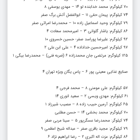
۷۰ کیلوگرم: محمد خدابنده لو ۱۴ – مهدی یوسفی ۸
۷۴ کیلوگرم: پیمان حقی ۱۱ – ابوالفضل آتش برگ صفر
۷۹ کیلوگرم: وحید اسماعیل زاده ۱۰ – محمدرضا امرائی صفر
۸۶ کیلوگرم: یاشار گلوانی ۳ – امیرمحمد سعادت ۴
۹۲ کیلوگرم: علیرضا پوراسد صفر- حسین خسروی ۱۰
۹۷ کیلوگرم: امیرحسین خداداده ۴ – علی ابن علی ۲
۱۲۵ کیلوگرم: مرتضی جان محمدزاده ۶ (ضربه فنی) – محمدرضا بیگی ۱
صنایع غذایی معینی پور ۶ – پاس یگان ویژه تهران ۴
۵۷ کیلوگرم: علی مومنی ۸ – محمد فرجی ۴
۶۱ کیلوگرم: مهدی ویسی ۲ – سعید انوری ۱۴
۶۵ کیلوگرم: آرمین حبیب زاده ۸ – مصیب شیرزاد ۱
۷۰ کیلوگرم: محمد بخشی ۱۴ – حسن مطلبی
۷۴ کیلوگر: محمدرضا عسگرپور ۵ – سینا مربی صفر
۷۹ کیلوگرم: مجید باقری صفر – عبداله شیخ اعظمی ۹
۸۶ کیلوگرم: عزت اله اکبری ۲ – رضا ابراهیم نژاد ۶