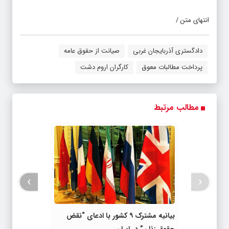
انتهای متن /
دادگستری آذربایجان غربی
صیانت از حقوق عامه
پرداخت مطالبات معوق
کارگران اروم دشت
مطالب مرتبط
›
‹
بیانیه مشترک ۹ کشور با ادعای “نقض
حقوق زنان” در ایران