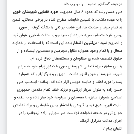
موجود، گفتگوی صمیمی را ترتیب داد.
علی حسن زاده که حدود ۶ سال مدیریت
حوزه قضایی شهرستان خوی
را به عهده داشت، با شنیدن شایعات مطرح شده در برخی محافل، ضمن
رَد تمام حرف و حدیث ها، این شایعه پراکنی را نشأت گرفته از سوی
برخی افراد متخلفِ ضربه خورده از ناحیه چوب عدالت قضایی عنوان کرد
و تصریح نمود :
بزرگترین افتخار
بنده این است که با استعانت از خداوند
متعال و با تمام وجود همواره مقابل مجرمین و مفسدین ایستاده و از
حقوق تضعیف شده ی مظلومان و مستضعفان دفاع کرده ام.
رئیس سابق حوزه قضایی شهرستان خوی با
صدور پیام
خود به مردم
شریف شهرستان خوی اظهار داشت : عزیزان و بزرگوارانی که همواره
بنده را مورد لطف و عنایت خویش قرار داده اند، بدانند؛ اینجانب علی
حسن زاده به عنوان سرباز ارزشی و فرزند خلف نظام مقدس جمهوری
اسلامی همواره مبارزه با مفسدان را سرلوحه خود قرار داده و به لطف و
عنایت الهی، هیچ فرد یا گروهی با انتشار چنین شایعاتی و براه انداختن
جو روانی در جامعه نخواهد توانست سر سوزنی اراده اینجانب را در
اجرای عدالت متزلزل گرداند .
انتهای پیام /