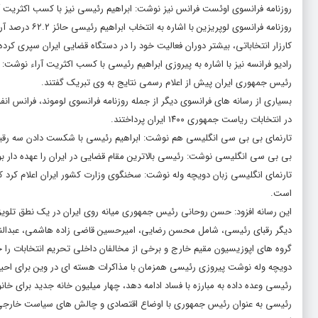
روزنامه فرانسوی اوئست فرانس نیز نوشت: ابراهیم رئیسی نیز با کسب اکثریت آراء (۶۵ درصد) به پیروزی در انتخابات ریاست جمهوری ایران د
روزنامه فرانسو
کارزار انتخاباتی، بیشتر دوران فعالیت خود را در دستگاه قضایی ایران سپری کرد
رادیو فرانسه نیز با اشاره به پیروزی ابراهیم رئیسی با کسب اکثریت آراء ن
رئیس جمهوری ایران پیش از اعلام رسمی نتایج به وی تبریک گفتند.
بسیاری از رسانه های فرانسوی دیگر از جمله روزنامه فرانسوی لوموند، فرانس انف
در انتخابات ریاست جمهوری ۱۴۰۰ ایران پرداختند.
تارنمای بی بی سی انگلیسی هم نوشت: ابراهیم رئیسی با شکست دادن سه رقی
بی بی سی انگلیسی نوشت: رئیسی بالاترین مقام قضایی در ایران را عهده دار ب
است.
این رسانه افزود: حسن روحانی رئیس جمهوری میانه روی ایران در یک نطق تلویزی
دیگر رقبای رئیسی، شامل محسن رضایی، امیرحسین قاضی زاده هاشمی، عبدالناص
گروه های اپوزیسیون مقیم خارج و برخی از مخالفان داخلی تحریم انتخابات را خ
دویچه وله نوشت پیروزی رئیسی همزمان با مذاکرات هسته ای در وین برای احیای توافق هس
رئیسی وعده داده به مبارزه با فساد ادامه دهد، چهار میلیون خانه جدید برای خان
رئیسی به عنوان رئیس جمهوری با اوضاع اقتصادی و چالش های سیاست خارجی 