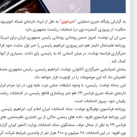
به گزارش پایگاه خبری تحلیلی “
خبرخوی
” به نقل از ایرنا، تارنمای شبکه تلویز
حکایت از پیروزی گسترده وی درا نتخابات ریاست جمهوری دارد.
سی ان ان نوشت: امروز حسن روحانی روحانی رئیس جمهوری ایران برای تبریک ب
روزنامه فایننشال تایمز هم خبر پیروزی ابراهیم رئیسی را خبر اول سایت خود قرا
خبرگزاری فرانسه نوشت: در میان کسانی که به رئیسی رای دادند، بسیاری از آنها
کمک کند .
اطمینان داد که این موضوعات را در اولویت قرار خواهد داد.
این رسانه نوشت: رئیسی، با وجود تبلیغات منفی غرب علیه وی، در نزد مردم ای
تارنمای شبکه خبری فرانس ۲۴ هم خبر پیشتازی قاطع رئیسی 
رقیبان خود، پیروز انتخابات است.
روزنامه فرانسوی لوفیگارو نوشت: ستاد انتخابات ایران اعلام کرد، ابراهیم رئیسی با اخذ ۶۲ درصد آراء پیروز انتخابات ریاست جمهوری ایرا
این روزنامه فرانسوی افزود: داده های رسمی حاکی از بی اعتباری نظرسنجی های انجام شده مبنی بر رکورد ۶۰ درصدی عدم مشارکت م
فرانس ۲۴ به نقل از جمال عرف، سخنگوی ستاد انتخابات وزارت کشور ایران گزارش داد: ابراهیم رئیسی با کسب ۱۷ میلیون و ۸۰۰ هزار رای پییشتاز در انتخابات شده است.
وی افزود: در این انتخابات ۲۸ میلیون و ۶۰۰ هزار نفر از واجدین شرایط شرکت کرده بودند.