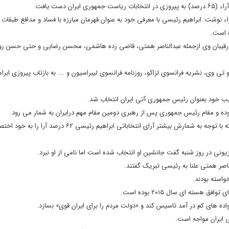
ست یافت.
ی لوپریزین با اشاره به انتخاب ابراهیم رئیسی حائز ۶۲.۲ درصد آراء نوشت: ابراهیم رئیسی با معرفی خود به عنوان قهرمان مبارزه با فساد و مدافع
ه است.
وشت: رقیبان وی ازجمله عبدالناصر همتی، قاضی زده هاشمی، محسن رضایی و حتی حسن رو
و تی وی، نشریه فرانسوی لزاکو، روزنامه فرانسوی لیبراسیون و …. به بازتاب پیروزی ابر
ب خود بعنوان رئیس جمهوری آتی ایران انتخاب شد.
وده و مقام رئیس جمهوری پس از رهبری دومین مقام مهم درایران به شمار می رود.
تارنمای انگلیسی زبان دویچه وله نوشت: سخنگوی وزارت کشور ایران اعلام کرد که با توجه به شمارش بیشتر آرای انتخاباتی ابرا
ونی در روز شنبه گفت جانشین او انتخاب شده است اما نامی از او نبرد.
ر همتی علنا به رئیسی تبریک گفتند.
واسته بودند.
ته ای سال ۲۰۱۵ بوده است.
واده های کم در آمد تاسیس کند و «دولت مردم را برای ایران قوی» بسازد.
ایران مواجه است.