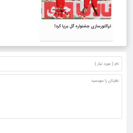
تراکتورسازی جشنواره گل برپا کرد!