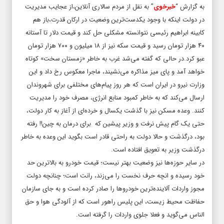
به گزارش “
خبرخوی
” به نقل از مردم سالاری آنلاین،از عجایب مدیریت
در دولت اینکه با وجود یکدست‌ترین وضعیت در ارکان قدرت،باز هم
کابینه ابراهیم رئیسی نتوانسته مشکلی حل کند و قیمت دلار تا آستانه
۴۰ هزار تومان رسید و قیمت سکه نیز از ۱۸ میلیون و ۷۰۰ هزار تومان
عبو کرد.در حالی که گفته می‌شد غرب به خاطر «زمستان سخت» کوتاه
خواهد آمد و پای میز مذاکره می‌نشیند، ماجرا معکوس رخ داد و این
وزارت نیرو در ایران است که هر روز پیام‌های مختلفی برای شهروندان
ارسال می‌کند که به خاطر کمبود منابع انرژی، مصرف خود را مدیریت
کنند. وعده مسکن نیز با گذشت یکسال و خرده‌ای از آغاز به کار دولت،
حتی یک گام پیش نرفت و وزیر پیشین که برای درمان به چین!! رفته
بود، درگذشت و حالا دولت به راحتی قادر است بگوید این وعده به خاطر
درگذشت وزیر به تعویق افتاده است.
در سایر حوزه‌ها نیز وضعیت بهتر نیست؛ قیمت خودرو به بالاترین حد
خود رسیده و انچه حرف نخست را می‌زند، رانت است؛ چنانچه دولت
مجوز واردات آلاینده‌ترین خودروها را صادر کرده است و به جای سازمان
حفاظت محیط زیست، این پلیس راهور است که از آلودگی هوا و حق
الناس می‌گوید و فعلا جلوی واردات را گرفته است.