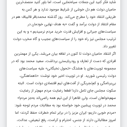
شاید فکر کنید این جملات سیاه‌نمایی است، اما باور کنید منصف‌ترین
حامیان دولت هم دل خوشی از شرایط موجود ندارد و هر کس به
طریقی انتقاد خود را مطرح می‌کند. روز گذشته محمدباقر قالیباف هم در
مقام انتقاد از دولت برآمد و گفت «به هدف نهایی خودمان در
سیاست‌‎‌های جبرانی و افزایش قدرت خرید مردم نرسیدیم.» و به این
ترتیب مجلس نیز راه خود را از سیاست‌های عجیب و گاه مخرب دولت
تغییر داد.
اگر انتقاد حامیان دولت تا کنون در لفافه بیان می‌شد، یکی از مهمترین
افرادی که دست از تعارف و رودربایستی برداشت، سعید محمد بود که در
مجموعه توییت‌های با هشتگ «تحول نخبگانی» علیه سیاست‌های
دولت رئیسی شورید. او در توییت اخیر خود نوشت: «ناهماهنگی،
بی‌برنامگی و کم‌تجربگی از آفت‌های تیم اقتصادی دولت است. البته
سکوت مجلس جای تامل دارد! قطعا رضایت مردم مهم‌تر از رضایت
سهم‌خواهان است، ولی ظاهرا از این تیم همه راضی‌اند به‌جز مردم!»
محمد در توییت پیشین خود خواسته بود به مطالبات مردم توجه شود:
«مردم خوبی داریم؛ ایران عزیز را در برابر تمام خطرات حفظ کردند؛ اما
امروز مطالباتی دارند از جنس، احترام و کرامت، رفع تبعیض، عدالت،