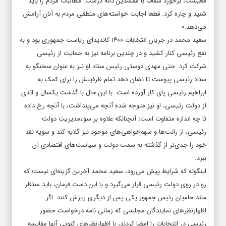
معیشت، برخورد شفاف با مفسدین دانه درشت. مطالبات مردم را باید
شنید و چاره کرد. قطعا اجابت خواسته‌های منطقی مردم به آنان آرامش
می‌دهد.»
سعید محمد در جریان انتخابات ۱۴۰۰ کاندیدای ریاست جمهوری بود و به
نفع رئیسی کنار کشید و در چندین برنامه نیز به حمایت از رئیسی
شرکت کرد. حتی مهدی دوستی رئیس ستاد او نیز به عنوان سخنگو به
ستاد رئیسی پیوست تا نشان دهد تمام ظرفیتش را برای کمک به
ابراهیم رئیسی پای کار آورده است. با این حال با گذشت یکسال و اندی
از دولت رئیسی، او نیز متوجه شده آنچه می‌پنداشت، با آنچه رخ داده
تا چه اندازه متفاوت است؛ آنچنانکه علاوه بر سوءمدیریت دولت
رئیسی، از رانت‌ها و سهم‌خواهی‌های موجود نیز گلایه کند و سویه نقد
خود را جدی‌تر از گذشته به سمت دولت و سیاست‌های اقتصادی آن
ببرد.
اینگونه که شرایط پیش می‌رود، سعید محمد آخرین گزینه‌ای نیست که
رو در روی دولت رئیسی قرار می‌گیرد و با این دست فرمان، باید منتظر
ماند حامیان رئیس جمهور یکی پس از دیگری ریزش کنند. اگر
اظهارنظرهای نمایندگان مجلسی که زمانی نامه درخواست حضور
رئیسی در انتخابات را امضا کردند، با اظهارنظرهای کنونی آنها مقایسه