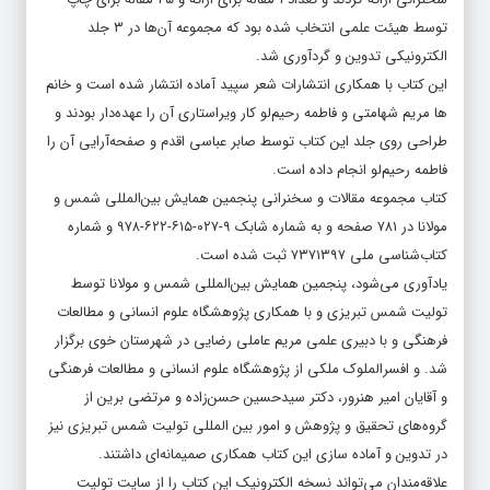
الکترونیکی تدوین و گردآوری شد.
این کتاب با همکاری انتشارات شعر سپید آماده انتشار شده است و خانم
ها مریم شهامتی و فاطمه رحیم‌لو کار ویراستاری آن را عهده‌دار بودند و
طراحی روی جلد این کتاب توسط صابر عباسی اقدم و صفحه‌آرایی آن را
فاطمه رحیم‌لو انجام داده است.
کتاب مجموعه مقالات و سخنرانی پنجمین همایش بین‌المللی شمس و
مولانا در ۷۸۱ صفحه و به شماره شابک ۹-۰۲۷-۶۱۵-۶۲۲-۹۷۸ و شماره
کتاب‌شناسی ملی ۷۳۷۱۳۹۷ ثبت شده است.
یادآوری می‌شود، پنجمین همایش بین‌المللی شمس و مولانا توسط
تولیت شمس تبریزی و با همکاری پژوهشگاه علوم انسانی و مطالعات
فرهنگی و با دبیری علمی مریم عاملی رضایی در شهرستان خوی برگزار
شد. و افسرالملوک ملکی از پژوهشگاه علوم انسانی و مطالعات فرهنگی
و آقایان امیر هنرور، دکتر سیدحسین حسن‌زاده و مرتضی برین از
گروه‌های تحقیق و پژوهش و امور بین المللی تولیت شمس تبریزی نیز
در تدوین و آماده سازی این کتاب همکاری صمیمانه‌ای داشتند.
علاقه‌‌مندان می‌تواند نسخه الکترونیک این کتاب را از سایت تولیت
شمس تبریزی به نشانی http://shamstabrizi.ir و در قسمت مقالات