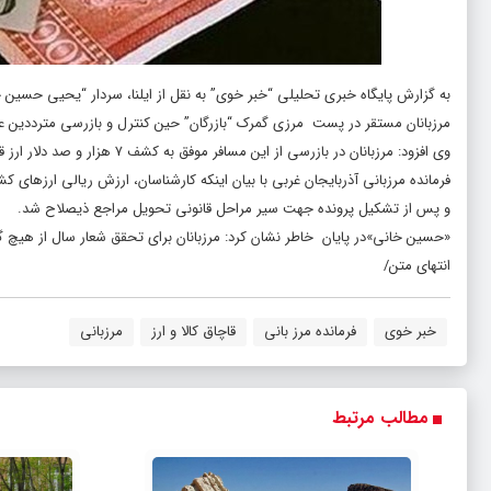
به گزارش پایگاه خبری تحلیلی “
خبر خوی
” به نقل از ایلنا، سردار “یحیی حسین
مرزبانان مستقر در پست مرزی گمرک “بازرگان” حین کنترل و بازرسی مترددین 
وی افزود: مرزبانان در بازرسی از این مسافر موفق به کشف ۷ هزار و صد دلار ارز قاچاق شدند.
و پس از تشکیل پرونده جهت سیر مراحل قانونی تحویل مراجع ذیصلاح شد.
«حسین خانی»در پایان خاطر نشان کرد: مرزبانان برای تحقق شعار سال از هیچ گون
انتهای متن/
خبر خوی
فرمانده مرز بانی
قاچاق کالا و ارز
مرزبانی
مطالب مرتبط