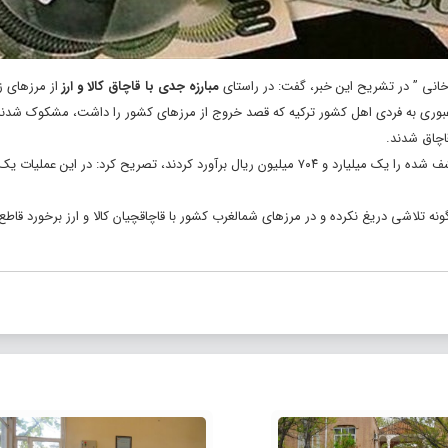
 خانی ” در تشریح این خبر، گفت: در راستای
مبارزه جدی با قاچاق کالا و ارز
از مرزهای ز
عبوری به فردی اهل کشور ترکیه که قصد خروج از مرزهای کشور را داشت، مشکوک شدند
فرمانده مرزبانی آذربایجان غربی با بیان اینکه کارشناسان، ارزش ریالی ارزهای کشف شده را یک میلیارد و ۷۰۴ میلیون ریال برآورد کردند، تصریح کرد:
ه تلاشی دریغ نکرده و در مرزهای شمالغرب کشور با قاچاقچیان کالا و ارز برخورد قاطع 