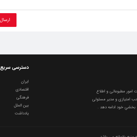
دسترسی سریع
ایران
اقتصادی
به شماره ثبت ۸۶۸۱۴ از معاونت امور مطبوعاتی و اطلاع
فرهنگی
و ارشاد اسلامی توفیق یافت از ۲۰ مرداد ماه سال ۱۳۹۹ با صاحب امتیازی و مدیر مسئولی
بین الملل
بخشیِ خود ادامه دهد .
یادداشت
نبع بلامانع می باشد .