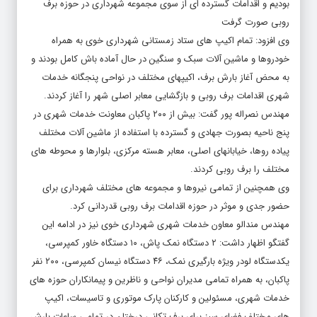
بودیم و اقدامات گسترده ای از سوی مجموعه شهرداری در حوزه برف
روبی صورت گرفت
وی افزود: تمام اکیپ های ستاد زمستانی شهرداری خوی به همراه
خودروها و ماشین آلات سبک و سنگین در حال آماده باش کامل بودند و
به محض آغاز بارش برف، اکیپهای مختلف در نواحی پنجگانه خدمات
شهری اقدامات برف روبی و بازگشایی معابر اصلی شهر را آغاز کردند.
مهندس نصراله پور گفت: بیش از ۲۰۰ پاکبان معاونت خدمات شهری در
پنج ناحیه بصورت جهادی و گسترده با استفاده از ماشین آلات مختلف
پیاده روها، خیابانهای اصلی، معابر هسته مرکزی، بلوارها و محوطه های
مختلف را برف روبی کردند.
وی همچنین از تمامی نیروها و مجموعه های مختلف شهرداری برای
حضور جدی و موثر در حوزه اقدامات برف روبی قدردانی کرد.
مهندس مندالو معاون خدمات شهری شهرداری خوی نیز در ادامه این
گفتگو اظهار داشت: ۲ دستگاه نمک پاش، ۱۰ دستگاه خاور کمپرسی،
یکدستگاه لودر ویژه بارگیری نمک، ۴۶ دستگاه نیسان کمپرسی، ۲۰۰ نفر
پاکبان، به همراه تمامی مدیران نواحی و ناظرین و پیمانکاران حوزه های
خدمات شهری، مسئولین و کارکنان پارک موتوری و تاسیسات، اکیپ
های مختلف فضای سبز برای برف تکانی درختان در تمامی ساعات بارش