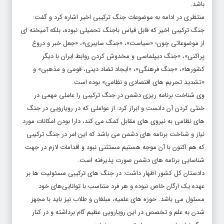
منتظری در ادامه به موضوعات جنگ ترکیبی اخیر اشاره کرد و گفت:
جنگ ترکیبی اخیر که قابل قیاس باجنگ تحمیلی نبوده، بلکه آمیخته ای
از موضوعاتی چون؛ «سیاست»، «جنگ سایبری»، «جعل خبر و دروغ
پراکنی»، «جنگ دیپلماسی و مخدوش کردن روابط ایران با دیگر
کشورها»، «جنگ فرهنگی»، «ایجاد تضاد دینی، قومی و مذهبی» و
«تشدید تحریم های اقتصادی و نظامی» بوده است.
وی شناخت برنامه ریزی دشمن در جنگ ترکیبی را عاملی مهمی در
خنثی کردن آن دانست و ابراز کرد: از عواملی که در رویارویی در جنگ
های نظامی به نیروی های مقابل کمک می کند، دارا بودن امکانات مورد
نیاز و شناخت برنامه های دشمن می باشد که این امر در جنگ ترکیبی
که هم اکنون با آن موجه هستیم مستثنی نبود و اقدامات لازم در جهت
شناسایی برنامه های دشمن صورت پذیرفته است.
دادستان کل کشور اظهار داشت: در جنگ های ترکیبی مسئولیت ها بر
عهده یک ارگان خاص نبوده و هر فرد متناسب با توانایی‌های خود
مسئول می باشد. حوزه های علمیه، مبلغان و طلاب نیز باید با مجهز
شدن به علم و تخصص در این رویارویی عظیم گام برداشته و در کنار
دیگر نهادها در عرصه جهاد تبیین ورود نماید.