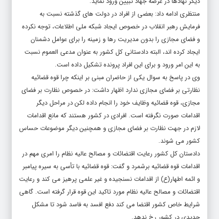
منتظری ادامه داد: بعضی از افراد در دولت های گذشته نسبت به
فرمایش رهبر انقلاب در خصوص ایجاد شبکه ملی اطلاعات، توجه نکرده
و فضای مجازی را بدون مدیریت رها و زمینه را برای عوامل دشمنان
ایجاد کرده اند، البته دادستانی کل کشور به عنوان مدعی العموم نسبت
به این امر ورود و برای این افراد پرونده تشکیل داده است.
وی در پاسخ به سوال یکی از حاضران مبنی بر اینکه چرا قوه قضائیه
نظارتی بر فضای مجازی ندارد اظهار داشت: در خصوص نظارت بر فضای
مجازی، قوه قضائیه وظایف خود را انجام داده لکن در مراحل دیگر
اقدامات صورت نگرفته است. افرادی در کشور هستند که مانع اقدامات
لازم در جهت نظارت بر فضای مجازی و همچنین دیگر موضوعات حساس
کشور می شوند.
دادستان کل کشور رعایت اقتضائات و مصالح عالیه نظام را امری مهم در
اقدامات قوه قضائیه برشمرد و گفت: قوه قضائیه با تأسی به سیره پیامبر
و ائمه اطهار(ع) از اقدامات نسنجیده و غیر علمی پرهیز می کند و رعایت
اقتضائات و مصالح عالیه نظام مورد تاکید این قوه قرار گرفته است. گاهی
شرایط خاص کشور اقتضا می کند دفع افسد به فاسد شود تا مشکل
جدیدی در کشور رخ ندهد.
منتظری با اشاره بر اقدامات همه جانبه آمریکا در جهت اتحاد دیگر کشور