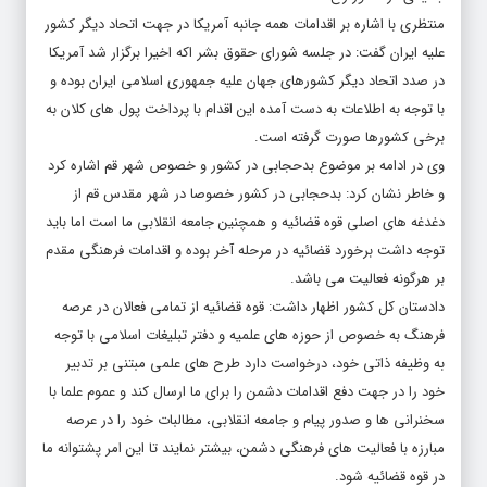
علیه ایران گفت: در جلسه شورای حقوق بشر اکه اخیرا برگزار شد آمریکا
در صدد اتحاد دیگر کشورهای جهان علیه جمهوری اسلامی ایران بوده و
با توجه به اطلاعات به دست آمده این اقدام با پرداخت پول های کلان به
برخی کشورها صورت گرفته است.
وی در ادامه بر موضوع بدحجابی در کشور و خصوص شهر قم اشاره کرد
و خاطر نشان کرد: بدحجابی در کشور خصوصا در شهر مقدس قم از
دغدغه های اصلی قوه قضائیه و همچنین جامعه انقلابی ما است اما باید
توجه داشت برخورد قضائیه در مرحله آخر بوده و اقدامات فرهنگی مقدم
بر هرگونه فعالیت می باشد.
دادستان کل کشور اظهار داشت: قوه قضائیه از تمامی فعالان در عرصه
فرهنگ به خصوص از حوزه های علمیه و دفتر تبلیغات اسلامی با توجه
به وظیفه ذاتی خود، درخواست دارد طرح های علمی مبتنی بر تدبیر
خود را در جهت دفع اقدامات دشمن را برای ما ارسال کند و عموم علما با
سخنرانی ها و صدور پیام و جامعه انقلابی، مطالبات خود را در عرصه
مبارزه با فعالیت های فرهنگی دشمن، بیشتر نمایند تا این امر پشتوانه ما
در قوه قضائیه شود.
منتظری در پاسخ به سوال یکی از حاضران مبنی بر اینکه چرا گشت