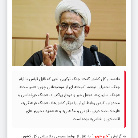
دادستان کل کشور گفت: جنگ ترکیبی اخیر که قابل قیاس با ایام
جنگ تحمیلی نبوده، آمیخته ای از موضوعاتی چون؛ «سیاست»،
«جنگ سایبری»، «جعل خبر و دروغ پراکنی»، «جنگ دیپلماسی و
مخدوش کردن روابط ایران با دیگر کشورها»، «جنگ فرهنگی»،
«ایجاد تضاد دینی، قومی و مذهبی» و «تشدید تحریم های
اقتصادی و نظامی» بوده است.
به گزارش “
خبر خوی
” به نقل از روابط عمومی دادستانی کل کشور،
حجت‌الاسلام والمسلمین محمدجعفر منتظری دادستان کل کشور، در