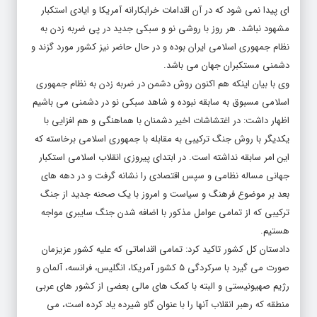
مشهود نباشد. هر روز با روشی نو و سبکی جدید در پی ضربه زدن به
نظام جمهوری اسلامی ایران بوده و در حال حاضر نیز کشور مورد گزند و
دشمنی مستکبران جهان می باشد.
وی با بیان اینکه هم اکنون روش دشمن در ضربه زدن به نظام جمهوری
اسلامی مسبوق به سابقه نبوده و شاهد سبکی نو در دشمنی می باشیم
اظهار داشت: در اغتشاشات اخیر دشمنان با هماهنگی و هم افزایی با
یکدیگر با روش جنگ ترکیبی به مقابله با جمهوری اسلامی برخاسته که
این امر سابقه نداشته است. در ابتدای پیروزی انقلاب اسلامی استکبار
جهانی مساله نظامی و سپس اقتصادی را نشانه گرفت و در دهه های
بعد بر موضوع فرهنگ و سیاست و امروز با یک صحنه جدید از جنگ
ترکیبی که از تمامی عوامل مذکور با اضافه شدن جنگ سایبری مواجه
هستیم.
دادستان کل کشور تاکید کرد: تمامی اقداماتی که علیه کشور عزیزمان
صورت می گیرد با سرکردگی ۵ کشور آمریکا، انگلیس، فرانسه، آلمان و
رژیم صهیونیستی و البته با کمک های مالی بعضی از کشور های عربی
منطقه که رهبر انقلاب آنها را با عنوان گاو شیرده یاد کرده است، می
باشد.