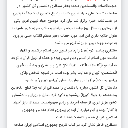
سلسله نشست‌های جهاد تبیین که با موضوع «تبیین ابعاد جنگ ترکیبی
در اغتشاشات اخیر» برگزار شد بیان کرد: موضوع جهاد تبیین امروز یکی
از مهمترین مسائل روز جامعه بوده و مبلغان و طلاب حوزه های علمیه به
عنوان طلایه داران این امر، مورد خطاب رهبر معظم انقلاب مبنی بر ورود
به عرصه جهاد تبیین و روشنگری می باشند.
منتظری پیامبر اکرم(ص) را پیامبر تبیین دین اسلام برشمرد و اظهار
داشت: دین اسلام از اساس دین تبیین بوده و هدف از نزول قرآن با توجه
به آیه «و نزّلْنا علیْک الْکتاب تبْیاناً لکلّ شیْ ءٍ و هدیً و رحْمهً و بشْری
للْمسْلمین» تبیان و هدایت بشر بوده است در نتیجه شخص والای
پیامبر رحمت(ص) را می توان به عنوان “پیامبر تبیین” بر شمرد.
دادستان کل کشور، مبارزه با دشمنان را مصداقی از آیه (فلا تطع الکافرین
وجاهدهم به جهادًا کبیرًا) برشمرد و تاکید کرد: تقابل و رویایی با دشمنان
کشور عزیز ایران، از جمله آمریکا و رژیم صهیونیست مصداق بارز “جهاد
با کفار” بوده و این مبارزه از ابتدای پیروزی نظام مقدس جمهوری
اسلامی شروع شده و ادامه خواهد داشت.
منتظری خاطر نشان کرد: در کتاب تاریخ جمهوری اسلامی ایران صفحه
ای پیدا نمی شود که در آن اقدامات خرابکارانه آمریکا و ایادی استکبار