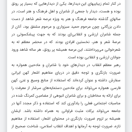
در کنار تمام زیباییهای این دیدارها، یکی از دیدارهایی که بسیار پر رونق
بوده و هست، دیدار با جمعی از شاعران و اهل فرهنگ و هنر است، در
سالهای گذشته جامعه فرهنگ و هنر به ویژه عرصه شعر شاهد از دست
دادن بزرگانی چون مرحوم حمید سبزواری و مرحوم مشفق بود، آنان از
جمله شاعران ارزشی و انقلابی‌ای بودند که به جهت پیشکسوتی در
عرصۀ شعر و هنر، نخستین افرادی بودند که در محضر معظم له به
شعرخوانی می‌پرداختند، این عرصه همیشه پر رونق، هر ساله شاهد ورود
جوانان ارزشی و انقلابی بوده است.
رهبر معظم انقلاب در دیدارهای خود با شاعران و مادحین همواره به
ضرورت بازنگری و توجه دقیق در دریای مفاهیم اشعار کهن ایرانی
سفارش داشته‌ و عنوان کرده‌اند که استفاده از منابع وسیع و غنی کهن
فارسی همواره می‌‌تواند برای مادحین دستمایه‌‌های سرشار از معرفت را
برای ارائه به مخاطبان و برای شاعران انبوهی از مضامین کمرنگ شده در
مناسبات اجتماعی فعلی را یادآوری کند که استفاده و ذکر مجدد آنها در
جامعه می‌‌تواند برکات مثبت فراوانی به همراه داشته باشد. ایشان
همیشه بر لزوم ضرورت بازنگری در محتوای اشعار، استفاده از مفاهیم
تازه، ضرورت توجه به آرمانها و اهداف انقلاب اسلامی، شناخت صحیح از