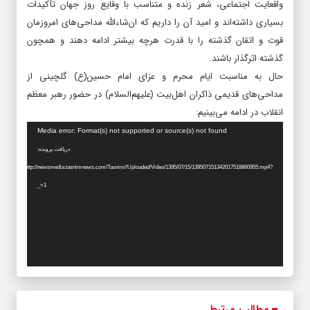
واقعایت اجتماعی، شعر زنده و متناسب با وقایع روز جهان تأکیدات
بسیاری داشته‌اند و امید آن را داریم که ان‌شاءالله مداحی‌های امروزمان
قوت و اتقان گذشته را با قدرت هرچه بیشتر ادامه دهند و همچون
گذشته اثرگذار باشند.
حال به مناسبت ایام محرم و عزای امام حسین(ع) گلچینی از
مداحی‌‌‌های قدیمی ذاکران اهل‌بیت (علیهم‌‌السلام) در حضور رهبر معظم
انقلاب در ادامه می‌بینیم:
نمایشگر
Media error: Format(s) not supported or source(s) not found
ویدیو
دریافت پرونده:
http://newsmedia.tasnimnews.com/Tasnim//Uploaded/Video/1395/07/15/139507151342017518860955.mp4?
_=1
مطالب مرتبط