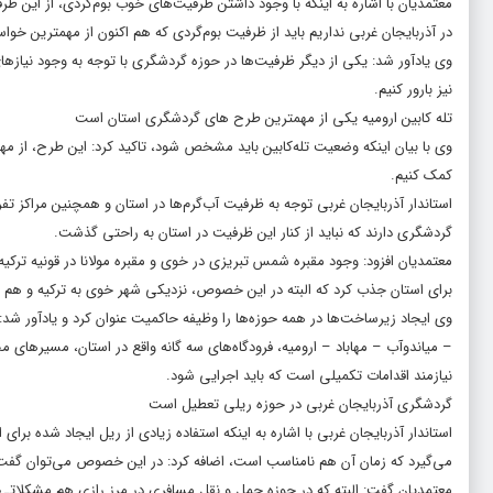
معتمدیان با اشاره به اینکه با وجود داشتن ظرفیت‌های خوب بوم‌گردی، از این ظ
در آذربایجان غربی نداریم باید از ظرفیت بوم‌گردی که هم اکنون از مهمترین خوا
وی یادآور شد: یکی از دیگر ظرفیت‌ها در حوزه گردشگری با توجه به وجود نیاز‌
نیز بارور کنیم.
تله کابین ارومیه یکی از مهمترین طرح های گردشگری استان است
وی با بیان اینکه وضعیت تله‌کابین باید مشخص شود، تاکید کرد: این طرح، از م
کمک کنیم.
استاندار آذربایجان غربی توجه به ظرفیت آب‌گرم‌ها در استان و همچنین مراکز 
گردشگری دارند که نباید از کنار این ظرفیت در استان به راحتی گذشت.
برای استان جذب کرد که البته در این خصوص، نزدیکی شهر خوی به ترکیه و هم مرز
وی ایجاد زیرساخت‌ها در همه حوزه‌ها را وظیفه حاکمیت عنوان کرد و یادآور ش
– میاندوآب – مهاباد – ارومیه، فرودگاه‌های سه گانه واقع در استان، مسیر‌ها
نیازمند اقدامات تکمیلی است که باید اجرایی شود.
گردشگری آذربایجان غربی در حوزه ریلی تعطیل است
استاندار آذربایجان غربی با اشاره به اینکه استفاده زیادی از ریل ایجاد شده برا
می‌گیرد که زمان آن هم نامناسب است، اضافه کرد: در این خصوص می‌توان گف
معتمدیان گفت: البته که در حوزه حمل و نقل مسافری در مرز رازی هم مشکلاتی وج