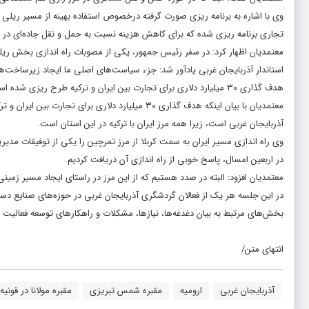
وی با اشاره به برنامه ریزی صورت گرفته درخصوص استفاده بهینه از مسیر ریلی اف
تجاری برنامه ریزی شده که برای کاهش هزینه نسبت به حمل و نقل جاده‌ای در حوزه
معتمدیان اظهار کرد: در سفر رئیس جمهور، یکی از مصوبات راه اندازی بخش ریلی 
استاندار آذربایجان غربی یادآور شد: جزء سیاست‌های اصلی ما ایجاد زیرساخت‌
هدف گذاری ۳۰ میلیارد دلاری برای تجارت بین ایران و ترکیه طرح ریزی شده است
معتمدیان با بیان اینکه هدف گذاری ۳۰ میلیارد دلاری
آذربایجان غربی است، زیرا همه مرز ایران با ترکیه در این استان است.
وی راه اندازی مسیر ایران به سمت کربلا از مرز تمرچین را یکی از توفیقات مد
در اربعین امسال، پاسخ خوبی از راه اندازی آن دریافت کردیم.
معتمدیان افزود: البته در صدد هستیم که از این مرز در راستای ایجاد مسیر زمی
در این جلسه هر یک از فعالان گردشگری آذربایجان غربی در حوزه‌های صنایع 
بخش‌های مرتبط به بیان دغدغه‌ها، نیازها، مشکلات و راهکار‌های توسعه فعالیت پ
انتهای متن/
آذربایجان غربی
ارومیه
مقبره شمس تبریزی
مقبره مولانا در قونیه